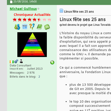
25/08/2016,
14h00
Michael Guilloux
Linux fête ses 25 ans
Chroniqueur Actualités
Linux fête ses 25 ans
qu’est devenu le projet que Linus Torvald
L’histoire du noyau Linux a comm
la faible disponibilité du serve
d’exploitation, qui sera appelé
avec lequel il a fait son apprent
connaissance des utilisateurs de
comme le GNU ». Il demande par a
implémenter si possible.
Data Consultant
Ce qui a commencé humblement a
Inscrit en
Juillet 2013
anniversaire, la Fondation Linux
Messages
2 976
que :
Billets dans le blog
2
plus de 13 500 développe
de Git en 2005. Depuis le
avec presque la moitié d’e
le top 10 des organisatio
composé successivement d
e
arrive en 11
position, jus