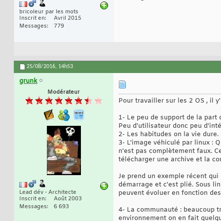
bricoleur par les mots
Inscrit en
Avril 2015
Messages
779
25/08/2016,
14h53
grunk
Modérateur
Pour travailler sur les 2 OS , il
1- Le peu de support de la part d
Peu d'utilisateur donc peu d'inté
2- Les habitudes on la vie dure
3- L'image véhiculé par linux : 
n'est pas complètement faux. Cer
télécharger une archive et la c
Je prend un exemple récent qui
démarrage et c'est plié. Sous lin
Lead dév - Architecte
peuvent évoluer en fonction des d
Inscrit en
Août 2003
Messages
6 693
4- La communauté : beaucoup trop
environnement on en fait quelqu