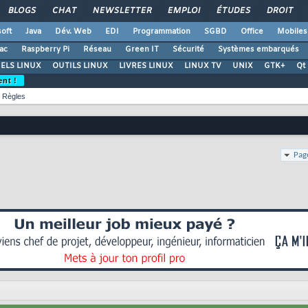
BLOGS
CHAT
NEWSLETTER
EMPLOI
ÉTUDES
DROIT
oft
Java
Dév. Web
EDI
Programmation
SGBD
Office
Mobiles
ac
Raspberry Pi
Réseau
Green IT
Sécurité
Systèmes embarqués
ELS LINUX
OUTILS LINUX
LIVRES LINUX
LINUX TV
UNIX
GTK+
Qt
ent !
Règles
Pag