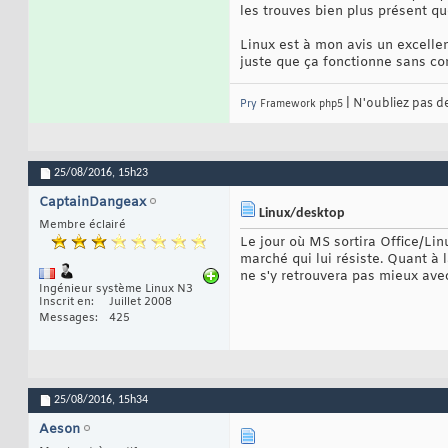
les trouves bien plus présent qu
Linux est à mon avis un excellen
juste que ça fonctionne sans c
| N'oubliez pas d
Pry
Framework php5
25/08/2016,
15h23
CaptainDangeax
Linux/desktop
Membre éclairé
Le jour où MS sortira Office/Lin
marché qui lui résiste. Quant à la
ne s'y retrouvera pas mieux ave
Ingénieur système Linux N3
Inscrit en
Juillet 2008
Messages
425
25/08/2016,
15h34
Aeson