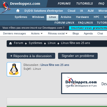
FORUMS
TUTORIELS
FAQ
DI/DSI Solutions d'entreprise
Cloud
IA
ALM
Micros
Systèmes
Windows
Linux
Arduino
Hardware
HPC
M
FORUM LINUX
FAQ LINUX
TUTORI
Vous n'êtes pas encore inscrit sur Developpez.com ?
Inscrivez-vous gratuitem
Derniers messages
Actions
Réseau social
Blogs
Agenda
Chat
Forum
Systèmes
Linux
Linux fête ses 25 ans
+
Signaler un problème
Répondre à la discussion
Discussion :
Linux fête ses 25 ans
Sujet :
Linux