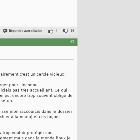
Répondre avec citation
4
14
#3
airement c'est un cercle vicieux :
nger pour l'inconnu
ciels pas très accueillant. Ce qui
 on est encore trop souvent obligé de
 setup.
isse mon raccourcis dans le dossier
fichier à la mano) et ces façons
 trop vouloir protéger son
alement mais dans le monde linux je