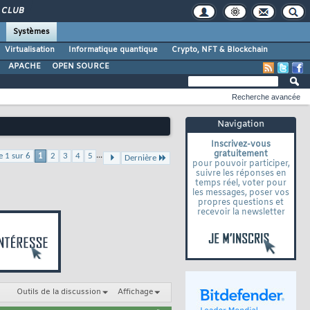
CLUB
Systèmes
Virtualisation
Informatique quantique
Crypto, NFT & Blockchain
APACHE
OPEN SOURCE
Recherche avancée
Navigation
Inscrivez-vous
gratuitement
...
e 1 sur 6
1
2
3
4
5
Dernière
pour pouvoir participer,
suivre les réponses en
temps réel, voter pour
les messages, poser vos
propres questions et
recevoir la newsletter
Outils de la discussion
Affichage