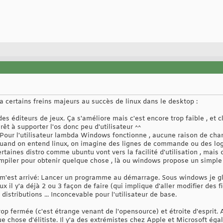
 y'a certains freins majeurs au succès de linux dans le desktop :
es éditeurs de jeux. Ça s'améliore mais c'est encore trop faible , et cl
rêt à supporter l'os donc peu d'utilisateur ^^
. Pour l'utilisateur lambda Windows fonctionne , aucune raison de cha
Quand on entend linux, on imagine des lignes de commande ou des logi
taines distro comme ubuntu vont vers la facilité d'utilisation , mais
ompiler pour obtenir quelque chose , là ou windows propose un simple
 m'est arrivé: Lancer un programme au démarrage. Sous windows je gl
ux il y'a déjà 2 ou 3 façon de faire (qui implique d'aller modifier des 
istributions ... Inconcevable pour l'utilisateur de base.
 fermée (c'est étrange venant de l'opensource) et étroite d'esprit. A
e chose d'élitiste. Il y'a des extrémistes chez Apple et Microsoft ég