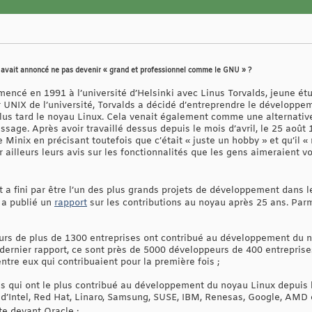
s avait annoncé ne pas devenir « grand et professionnel comme le GNU » ?
encé en 1991 à l’université d’Helsinki avec Linus Torvalds, jeune étu
ur UNIX de l’université, Torvalds a décidé d’entreprendre le dévelop
 plus tard le noyau Linux. Cela venait également comme une alternativ
issage. Après avoir travaillé dessus depuis le mois d’avril, le 25 août 
 Minix en précisant toutefois que c’était « juste un hobby » et qu’il 
illeurs leurs avis sur les fonctionnalités que les gens aimeraient vo
 fini par être l’un des plus grands projets de développement dans l
 a publié un
rapport
sur les contributions au noyau après 25 ans. Parmi
urs de plus de 1300 entreprises ont contribué au développement du n
 dernier rapport, ce sont près de 5000 développeurs de 400 entreprise
ntre eux qui contribuaient pour la première fois ;
ns qui ont le plus contribué au développement du noyau Linux depuis l
’Intel, Red Hat, Linaro, Samsung, SUSE, IBM, Renesas, Google, AMD
te devant Oracle ;