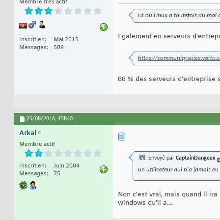
Membre très actif
Là où Linux a toutefois du mal 
.
Egalement en serveurs d'entrepr
Inscrit en
Mai 2015
Messages
589
https://community.spiceworks.c
88 % des serveurs d'entreprise 
25/08/2016,
15h40
Arkal
Membre actif
Envoyé par
CaptainDangeax
Inscrit en
Juin 2004
un utilisateur qui n'a jamais e
Messages
75
Non c'est vrai, mais quand il ir
windows qu'il a....