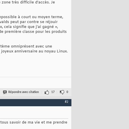
one très difficile d’accès. Je
mpossible à court ou moyen terme,
valds peut par contre se réjouir
, cela signifie que j'ai gagné »,
 de première classe pour les produits
système omniprésent avec une
 joyeux anniversaire au noyau Linux.
Répondre avec citation
17
0
#2
t tous savoir de ma vie et me prendre