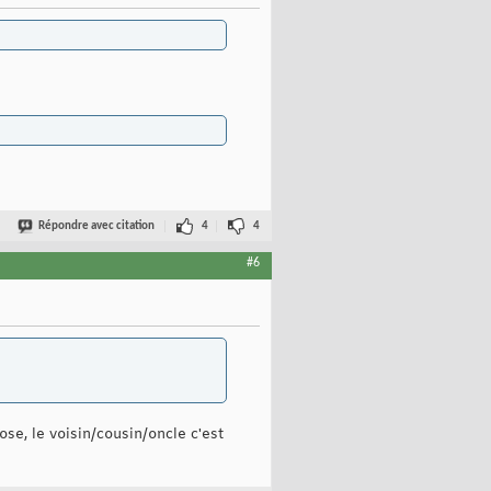
Répondre avec citation
4
4
#6
ose, le voisin/cousin/oncle c'est