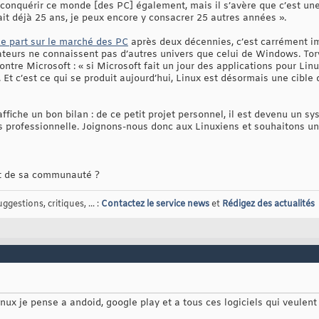
conquérir ce monde [des PC] également, mais il s’avère que c’est une z
fait déjà 25 ans, je peux encore y consacrer 25 autres années ».
e part sur le marché des PC
après deux décennies, c’est carrément i
sateurs ne connaissent pas d’autres univers que celui de Windows. Tor
ontre Microsoft : « si Microsoft fait un jour des applications pour Linux
. Et c’est ce qui se produit aujourd’hui, Linux est désormais une cible
ffiche un bon bilan : de ce petit projet personnel, il est devenu un 
professionnelle. Joignons-nous donc aux Linuxiens et souhaitons un
t de sa communauté ?
gestions, critiques, ... :
Contactez le service news
et
Rédigez des actualités
nux je pense a andoid, google play et a tous ces logiciels qui veulen