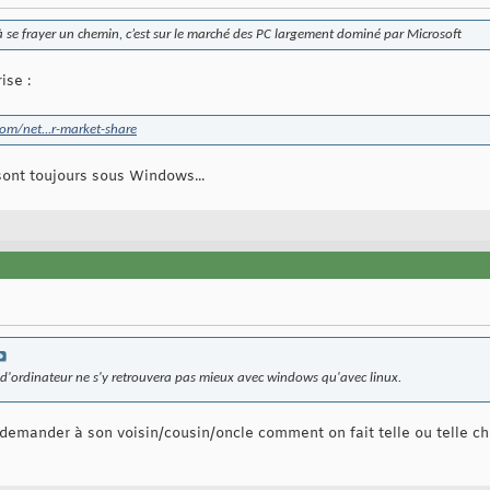
à se frayer un chemin, c’est sur le marché des PC largement dominé par Microsoft
ise :
om/net...r-market-share
sont toujours sous Windows...
u d'ordinateur ne s'y retrouvera pas mieux avec windows qu'avec linux.
a demander à son voisin/cousin/oncle comment on fait telle ou telle ch