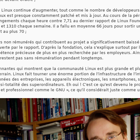
 Linux continue d'augmenter, tout comme le nombre de développeurs 
nux est presque constamment patché et mis à jour. Au cours de la péri
changements chaque heure contre 7,71 au dernier rapport de Linux Foun
t 1310 chaque semaine. Il a fallu en moyenne 66 jours pour sortir u
t au plus 70 ;
 non rémunérés qui contribuent au projet a significativement baiss
erte par le rapport. D’après la fondation, cela s’explique surtout par l
tence précieuse de plus en plus recherchée par les employeurs. Ain
 restent pas sans rémunération pendant longtemps.
nnantes qui montrent que la communauté Linux est plus grande et plu
ain. Linux fait tourner une énorme portion de l’infrastructure de l’int
nnées des entreprises, les appareils électroniques, les smartphones, 
i-totalité des superordinateurs. Eh oui ! C’est ce qu’est devenu le pr
et professionnel comme le GNU », ce qu’il considérait juste comme u