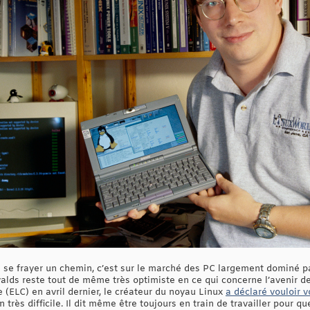
à se frayer un chemin, c’est sur le marché des PC largement dominé pa
valds reste tout de même très optimiste en ce qui concerne l’avenir d
(ELC) en avril dernier, le créateur du noyau Linux
a déclaré vouloir 
n très difficile. Il dit même être toujours en train de travailler pour que