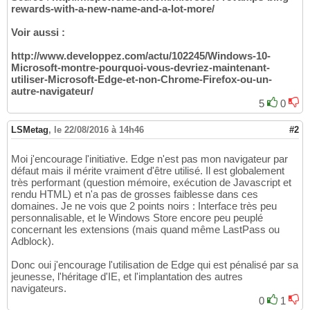
rewards-with-a-new-name-and-a-lot-more/
Voir aussi :
http://www.developpez.com/actu/102245/Windows-10-
Microsoft-montre-pourquoi-vous-devriez-maintenant-
utiliser-Microsoft-Edge-et-non-Chrome-Firefox-ou-un-
autre-navigateur/
5
0
LSMetag
,
le 22/08/2016 à 14h46
#2
Moi j'encourage l'initiative. Edge n'est pas mon navigateur par
défaut mais il mérite vraiment d'être utilisé. Il est globalement
très performant (question mémoire, exécution de Javascript et
rendu HTML) et n'a pas de grosses faiblesse dans ces
domaines. Je ne vois que 2 points noirs : Interface très peu
personnalisable, et le Windows Store encore peu peuplé
concernant les extensions (mais quand même LastPass ou
Adblock).
Donc oui j'encourage l'utilisation de Edge qui est pénalisé par sa
jeunesse, l'héritage d'IE, et l'implantation des autres
navigateurs.
0
1