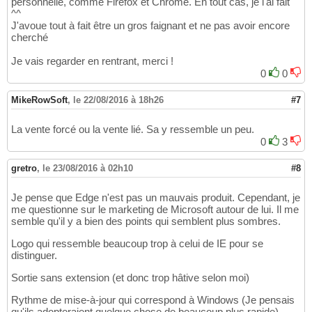
personnelle, comme Firefox et Chrome. En tout cas, je l'ai fait
^^
J'avoue tout à fait être un gros faignant et ne pas avoir encore
cherché
Je vais regarder en rentrant, merci !
0
0
MikeRowSoft
,
le 22/08/2016 à 18h26
#7
La vente forcé ou la vente lié. Sa y ressemble un peu.
0
3
gretro
,
le 23/08/2016 à 02h10
#8
Je pense que Edge n'est pas un mauvais produit. Cependant, je
me questionne sur le marketing de Microsoft autour de lui. Il me
semble qu'il y a bien des points qui semblent plus sombres.
Logo qui ressemble beaucoup trop à celui de IE pour se
distinguer.
Sortie sans extension (et donc trop hâtive selon moi)
Rythme de mise-à-jour qui correspond à Windows (Je pensais
qu'ils adopteraient quelque chose de beaucoup plus rapide).