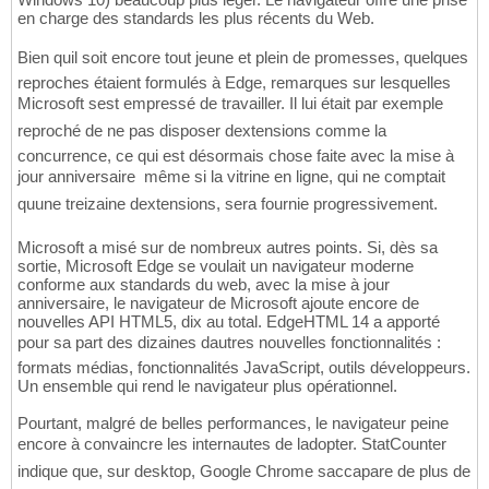
en charge des standards les plus récents du Web.
Bien quil soit encore tout jeune et plein de promesses, quelques
reproches étaient formulés à Edge, remarques sur lesquelles
Microsoft sest empressé de travailler. Il lui était par exemple
reproché de ne pas disposer dextensions comme la
concurrence, ce qui est désormais chose faite avec la mise à
jour anniversaire  même si la vitrine en ligne, qui ne comptait
quune treizaine dextensions, sera fournie progressivement.
Microsoft a misé sur de nombreux autres points. Si, dès sa
sortie, Microsoft Edge se voulait un navigateur moderne
conforme aux standards du web, avec la mise à jour
anniversaire, le navigateur de Microsoft ajoute encore de
nouvelles API HTML5, dix au total. EdgeHTML 14 a apporté
pour sa part des dizaines dautres nouvelles fonctionnalités :
formats médias, fonctionnalités JavaScript, outils développeurs.
Un ensemble qui rend le navigateur plus opérationnel.
Pourtant, malgré de belles performances, le navigateur peine
encore à convaincre les internautes de ladopter. StatCounter
indique que, sur desktop, Google Chrome saccapare de plus de