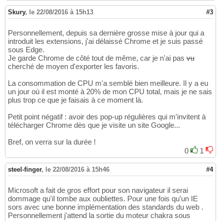
Skury
,
le 22/08/2016 à 15h13
#3
Personnellement, depuis sa dernière grosse mise à jour qui a
introduit les extensions, j'ai délaissé Chrome et je suis passé
sous Edge.
Je garde Chrome de côté tout de même, car je n'ai pas
vu
cherché de moyen d'exporter les favoris.
La consommation de CPU m'a semblé bien meilleure. Il y a eu
un jour où il est monté à 20% de mon CPU total, mais je ne sais
plus trop ce que je faisais à ce moment là.
Petit point négatif : avoir des pop-up régulières qui m'invitent à
télécharger Chrome dès que je visite un site Google...
Bref, on verra sur la durée !
0
1
steel-finger
,
le 22/08/2016 à 15h46
#4
Microsoft a fait de gros effort pour son navigateur il serai
dommage qu'il tombe aux oubliettes. Pour une fois qu'un IE
sors avec une bonne implémentation des standards du web .
Personnellement j'attend la sortie du moteur chakra sous