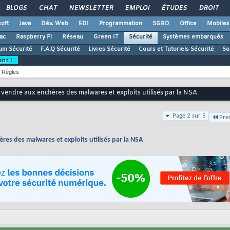
BLOGS
CHAT
NEWSLETTER
EMPLOI
ÉTUDES
DROIT
oft
Java
Dév. Web
EDI
Programmation
SGBD
Office
Mobiles
ac
Raspberry Pi
Réseau
Green IT
Sécurité
Systèmes embarqués
um Sécurité
F.A.Q Sécurité
Livres Sécurité
Cours et Tutoriels Sécurité
So
ent !
Règles
vendre aux enchères des malwares et exploits utilisés par la NSA
Page 2 sur 5
Pre
es des malwares et exploits utilisés par la NSA