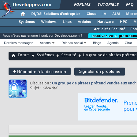
FORUMS
TUTORIELS
FAQ
DI/DSI Solutions d'entreprise
Cloud
IA
ALM
Micros
Systèmes
Windows
Linux
Arduino
Hardware
HPC
M
Actualités Sécurité
For
Vous n'êtes pas encore inscrit sur Developpez.com ?
Inscrivez-vous gratuitem
Derniers messages
Actions
Réseau social
Blogs
Agenda
Chat
Forum
Systèmes
Sécurité
Un groupe de pirates prétend 
+
Signaler un problème
Répondre à la discussion
Discussion :
Un groupe de pirates prétend vendre aux enchèr
Sujet :
Sécurité