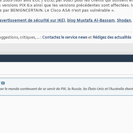
s 2009 (voir avis EOL / EOS), par souci pour les clients qui utilisent 
 versions PIX 6.x ainsi que les versions précédentes sont affectées. l
es par BENIGNCERTAIN. Le Cisco ASA n’est pas vulnérable ».
avertissement de sécurité sur IKE)
,
blog Mustafa Al-Bassam
,
Shodan
,
gestions, critiques, ... :
Contactez le service news
et
Rédigez des actualités
e
ar le monde continuent de se servir de PIX, la Russie, les États-Unis et l’Australie étant 