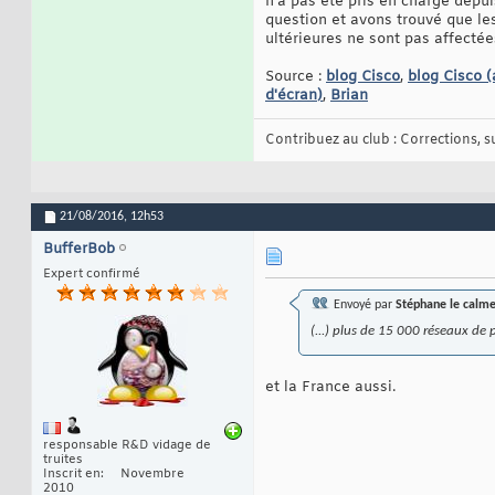
n'a pas été pris en charge depui
question et avons trouvé que les
ultérieures ne sont pas affecté
Source :
blog Cisco
,
blog Cisco (
d'écran)
,
Brian
Contribuez au club : Corrections, sug
21/08/2016,
12h53
BufferBob
Expert confirmé
Envoyé par
Stéphane le calm
(...) plus de 15 000 réseaux de p
et la France aussi.
responsable R&D vidage de
truites
Inscrit en
Novembre
2010