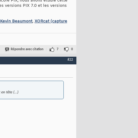
encore PIX, nous avons étudié cette
es versions PIX 7.0 et les versions
Kevin Beaumont
,
XORcat (capture
Répondre avec citation
7
0
#22
en tête (...)