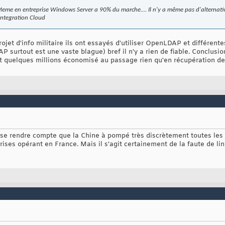
eme en entreprise Windows Server a 90% du marche.... Il n'y a même pas d'alternative 
integration Cloud
ojet d'info militaire ils ont essayés d'utiliser OpenLDAP et différentes 
P surtout est une vaste blague) bref il n'y a rien de fiable. Conclus
e et quelques millions économisé au passage rien qu'en récupération 
e rendre compte que la Chine à pompé très discrètement toutes les i
ses opérant en France. Mais il s'agit certainement de la faute de lin