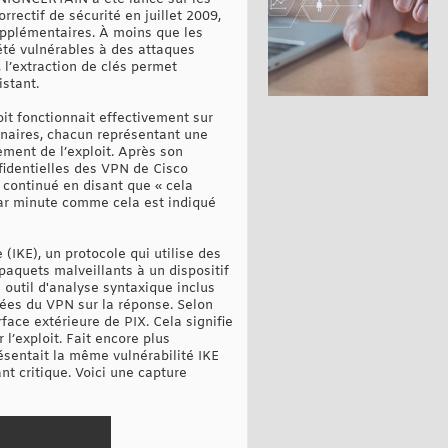
rrectif de sécurité en juillet 2009,
supplémentaires. À moins que les
 été vulnérables à des attaques
 l’extraction de clés permet
istant.
oit fonctionnait effectivement sur
binaires, chacun représentant une
ement de l’exploit. Après son
nfidentielles des VPN de Cisco
 continué en disant que « cela
par minute comme cela est indiqué
IKE), un protocole qui utilise des
paquets malveillants à un dispositif
 outil d'analyse syntaxique inclus
gées du VPN sur la réponse. Selon
erface extérieure de PIX. Cela signifie
 l’exploit. Fait encore plus
résentait la même vulnérabilité IKE
t critique. Voici une capture