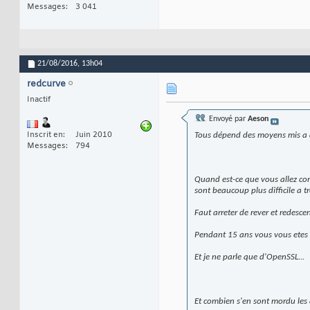
Messages
3 041
21/08/2016,
13h04
redcurve
Inactif
Envoyé par
Aeson
Inscrit en
Juin 2010
Tous dépend des moyens mis a di
Messages
794
Quand est-ce que vous allez comp
sont beaucoup plus difficile a tr
Faut arreter de rever et redesce
Pendant 15 ans vous vous etes di
Et je ne parle que d'OpenSSL...
Et combien s'en sont mordu les 