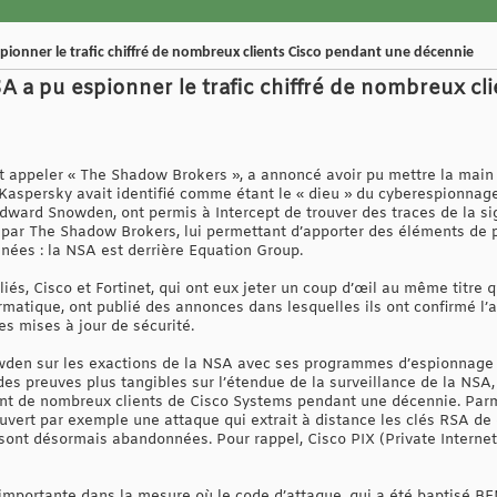
pionner le trafic chiffré de nombreux clients Cisco pendant une décennie
A a pu espionner le trafic chiffré de nombreux cl
nt appeler « The Shadow Brokers », a annoncé avoir pu mettre la main
Kaspersky avait identifié comme étant le « dieu » du cyberespionnage
Edward Snowden, ont permis à Intercept de trouver des traces de la 
ié par The Shadow Brokers, lui permettant d’apporter des éléments de
nées : la NSA est derrière Equation Group.
liés, Cisco et Fortinet, qui ont eux jeter un coup d’œil au même titr
atique, ont publié des annonces dans lesquelles ils ont confirmé l’au
des mises à jour de sécurité.
owden sur les exactions de la NSA avec ses programmes d’espionnage 
es preuves plus tangibles sur l’étendue de la surveillance de la NSA,
t de nombreux clients de Cisco Systems pendant une décennie. Parmi 
uvert par exemple une attaque qui extrait à distance les clés RSA de 
i sont désormais abandonnées. Pour rappel, Cisco PIX (Private Interne
importante dans la mesure où le code d’attaque, qui a été baptisé B