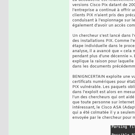
versions Cisco PIx datant de 2002
l’entreprise a continué à offrir
clients PIX n’aient pris des pré
conduisant à l’espionnage sur le
également d’avoir un accès compl
Un chercheur s’est lancé dans l’
des installations PIX. Comme l’e
étape individuelle dans le proce
analyse, il a avancé que « cela 
pendant plus d’une décennie ». 
explique la raison pour laquell
dans les documents précédemmen
BENIGNCERTAIN exploite une vuln
certificats numériques pour étab
PIX vulnérable. Les paquets obli
dans l'exploit est alors en mesu
l’un des chercheurs qui ont aidé à
que toute personne sur internet p
intéressant, le Cisco ASA (Adapt
qui a été colmatée il y a seule
envoyée par le chercheur pour mo