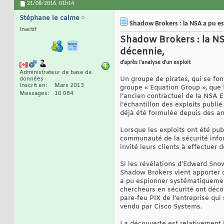
21/08/2016,
01h14
Stéphane le calme
Shadow Brokers : la NSA a pu es
Inactif
Shadow Brokers : la NS
décennie,
d'après l'analyse d'un exploit
Administrateur de base de
Un groupe de pirates, qui se fo
données
Inscrit en
Mars 2013
groupe « Equation Group », que 
Messages
10 084
l’ancien contractuel de la NSA 
l’échantillon des exploits publ
déjà été formulée depuis des an
Lorsque les exploits ont été pub
communauté de la sécurité inform
invité leurs clients à effectuer 
Si les révélations d’Edward Sn
Shadow Brokers vient apporter d
a pu espionner systématiquemen
chercheurs en sécurité ont déco
pare-feu PIX de l’entreprise qu
vendu par Cisco Systems.
La découverte est relativement 