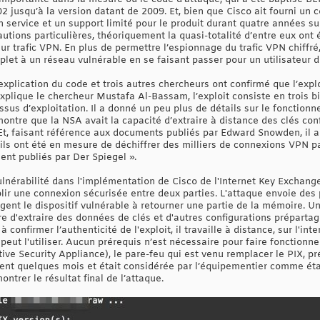
 jusqu’à la version datant de 2009. Et, bien que Cisco ait fourni un co
 un service et un support limité pour le produit durant quatre années 
cautions particulières, théoriquement la quasi-totalité d’entre eux ont
ur trafic VPN. En plus de permettre l’espionnage du trafic VPN chiffré,
et à un réseau vulnérable en se faisant passer pour un utilisateur d
explication du code et trois autres chercheurs ont confirmé que l’expl
xplique le chercheur Mustafa Al-Bassam, l’exploit consiste en trois 
ssus d’exploitation. Il a donné un peu plus de détails sur le fonctionn
montre que la NSA avait la capacité d’extraire à distance des clés co
Et, faisant référence aux documents publiés par Edward Snowden, il a
e ils ont été en mesure de déchiffrer des milliers de connexions VPN 
t publiés par Der Spiegel ».
érabilité dans l'implémentation de Cisco de l'Internet Key Exchange (
lir une connexion sécurisée entre deux parties. L'attaque envoie des 
gent le dispositif vulnérable à retourner une partie de la mémoire. Un
re d'extraire des données de clés et d'autres configurations préparta
 confirmer l’authenticité de l'exploit, il travaille à distance, sur l'int
eut l'utiliser. Aucun prérequis n’est nécessaire pour faire fonctionner
ive Security Appliance), le pare-feu qui est venu remplacer le PIX, p
ment quelques mois et était considérée par l’équipementier comme étan
ntrer le résultat final de l’attaque.