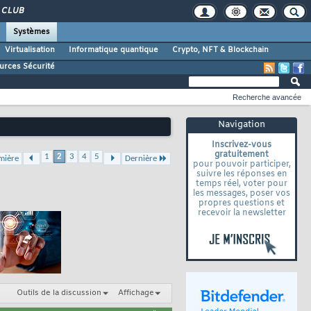
CLUB
Systèmes
Virtualisation
Informatique quantique
Crypto, NFT & Blockchain
urces Sécurité
Recherche avancée
Navigation
Inscrivez-vous
gratuitement
1
2
3
4
5
mière
Dernière
pour pouvoir participer,
suivre les réponses en
temps réel, voter pour
les messages, poser vos
propres questions et
recevoir la newsletter
Outils de la discussion
Affichage