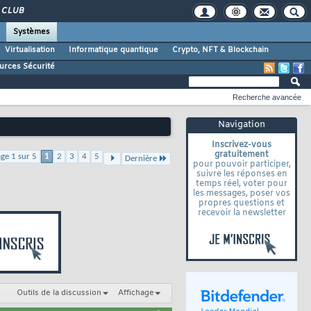
CLUB
Systèmes
Virtualisation
Informatique quantique
Crypto, NFT & Blockchain
urces Sécurité
Recherche avancée
Navigation
Inscrivez-vous
gratuitement
ge 1 sur 5
1
2
3
4
5
Dernière
pour pouvoir participer,
suivre les réponses en
temps réel, voter pour
les messages, poser vos
propres questions et
recevoir la newsletter
Outils de la discussion
Affichage