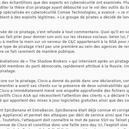
gé des échantillons que des experts en cybersécurité ont examinés. Pl
iter la thèse d’un piratage ayant débouché sur le vol des outils du E
up spécialisée en cybersécurité Comae Technologies, a avancé : « Je n’
mblent à des exploits légitimes. » Le groupe de pirates a décidé de la
sée de ce piratage, s’est refusée à tout commentaire. Quoi qu’il en s
as fait prier pour donner son avis sur les réseaux sociaux. Selon lui, 
 à mettre la main sur un serveur de C&C appartenant à la NSA pour ré
ce type de piratage n’est pas une première au sein des agences de re
 se fait rarement de manière publique.
 révélations de « The Shadow Brokers » qui intervient après un pirata
00 membres du parti démocrate, rapidement attribué à la Russie. Un 
piratage.
ore sur le piratage, Cisco a donné du poids dans une déclaration, con
mentier a averti ses clients sur la présence de deux vulnérabilités qui
Cisco a immédiatement mené une enquête approfondie des fichiers qui
ositifs Cisco ASA qui nécessitent l'attention des clients », a déclaré l
 qui apportent des mises à jour logicielles gratuites ainsi que des s
ont EpicBanana et ExtraBacon. EpicBanana était déjà connue et corrigé
y Appliance) et permet des attaques par déni de service ainsi que l’
. Toutefois, l’attaquant doit connaître le mot de passe SSH ou Telnet 
nue de Cisco et constitue donc une faille zero day. Ici, l’exploit vi