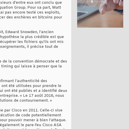
usieurs d’entre eux ont conclu que
quation Group. Pour sa part, Matt
ai pas encore testé ces exploits,
ncer des enchères en bitcoins pour
oit, Edward Snowden, l’ancien
l’hypothèse la plus crédible est que
cupérer les fichiers qu’ils ont mis
nseignements, il précise tout de
ge de la convention démocrate et des
timing qui laisse à penser que la
firmant l’authenticité des
 ont été utilisées pour prendre le
 ont été publiés et a identifié deux
’entreprise. « Le 17 août 2016, nous
olutions de contournement. »
e par Cisco en 2011. Celle-ci vise
exécution de code potentiellement
pour pouvoir mener à bien l’attaque.
se également le pare-feu Cisco ASA