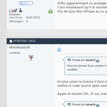
Enfin, apparemment ce piratage a
C'est maintenant qu'il le soumett
Pas de quoi être effrayè au vu 
Étudiant
Inscrit en
Août 2016
Messages
4
19/08/2016,
12h12
MikeRowSoft
Invité(e)
Envoyé par
sazearte
Pour un serveur linux comme c'e
combler.
En plus selon la licence il faut
mettre le code source open sour
Apple et Darwin OS... À oui, mai
Envoyé par
sazearte