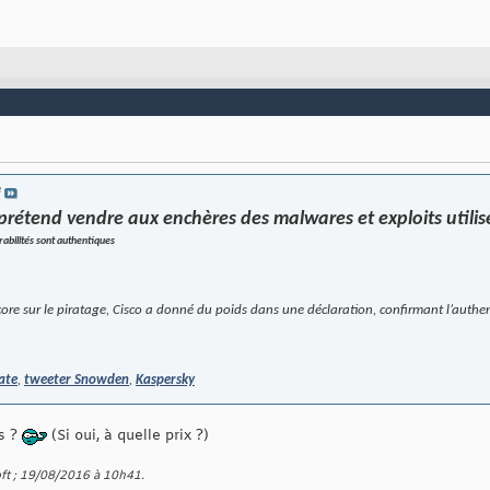
e
prétend vendre aux enchères des malwares et exploits utilis
rabilités sont authentiques
ore sur le piratage, Cisco a donné du poids dans une déclaration, confirmant l’authen
ate
,
tweeter Snowden
,
Kaspersky
s ?
(Si oui, à quelle prix ?)
ft ; 19/08/2016 à
10h41
.