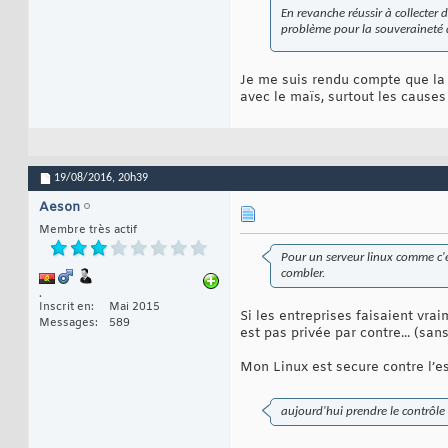
En revanche réussir à collecter 
problème pour la souveraineté d
Je me suis rendu compte que la 
avec le maïs, surtout les causes
19/08/2016,
20h39
Aeson
Membre très actif
Pour un serveur linux comme c'e
combler.
.
Inscrit en
Mai 2015
Si les entreprises faisaient vra
Messages
589
est pas privée par contre... (sa
Mon Linux est secure contre l’es
aujourd'hui prendre le contrôl