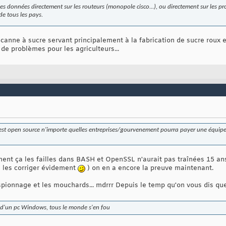
des données directement sur les routeurs (monopole cisco...), ou directement sur les pro
e tous les pays.
canne à sucre servant principalement à la fabrication de sucre roux
 de problèmes pour les agriculteurs...
st open source n'importe quelles entreprises/gourvenement pourra payer une équipe à 
iment ça les failles dans BASH et OpenSSL n'aurait pas traînées 15 ans
ns les corriger évidement
) on en a encore la preuve maintenant.
pionnage et les mouchards... mdrrr Depuis le temp qu'on vous dis que c
e d'un pc Windows, tous le monde s'en fou