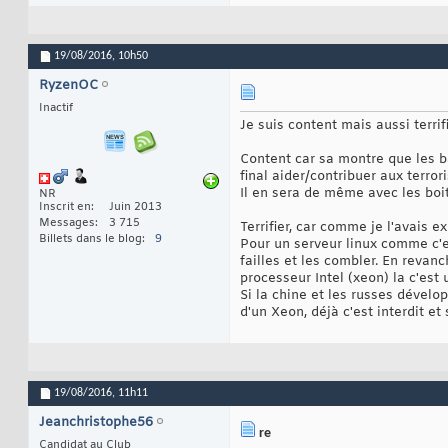
19/08/2016,
10h50
RyzenOC
Inactif
Je suis content mais aussi terrifi
Content car sa montre que les 
final aider/contribuer aux terror
Il en sera de même avec les boit
NR
Inscrit en
Juin 2013
Messages
3 715
Terrifier, car comme je l'avais 
Billets dans le blog
9
Pour un serveur linux comme c'
failles et les combler. En revan
processeur Intel (xeon) la c'est
Si la chine et les russes dévelo
d'un Xeon, déjà c'est interdit et
19/08/2016,
11h11
Jeanchristophe56
re
Candidat au Club