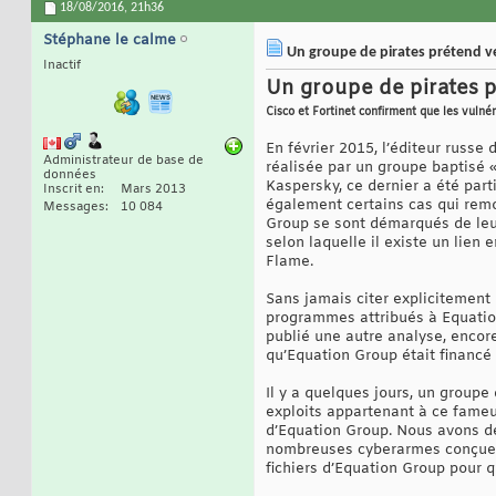
18/08/2016,
21h36
Stéphane le calme
Un groupe de pirates prétend ve
Inactif
Un groupe de pirates p
Cisco et Fortinet confirment que les vulné
En février 2015, l’éditeur russe
Administrateur de base de
réalisée par un groupe baptisé 
données
Kaspersky, ce dernier a été par
Inscrit en
Mars 2013
également certains cas qui remon
Messages
10 084
Group se sont démarqués de leur
selon laquelle il existe un lien 
Flame.
Sans jamais citer explicitement
programmes attribués à Equation
publié une autre analyse, enco
qu’Equation Group était financé 
Il y a quelques jours, un groupe
exploits appartenant à ce fameux
d’Equation Group. Nous avons d
nombreuses cyberarmes conçues
fichiers d’Equation Group pour qu