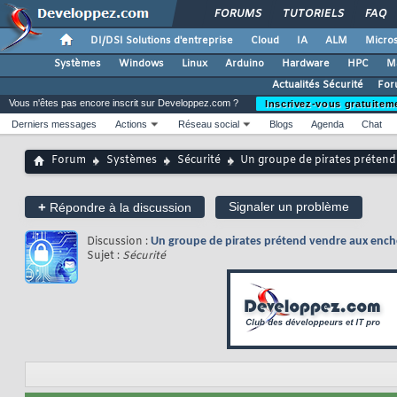
FORUMS
TUTORIELS
FAQ
DI/DSI Solutions d'entreprise
Cloud
IA
ALM
Micros
Systèmes
Windows
Linux
Arduino
Hardware
HPC
M
Actualités Sécurité
For
Vous n'êtes pas encore inscrit sur Developpez.com ?
Inscrivez-vous gratuitem
Derniers messages
Actions
Réseau social
Blogs
Agenda
Chat
Forum
Systèmes
Sécurité
Un groupe de pirates prétend 
+
Signaler un problème
Répondre à la discussion
Discussion :
Un groupe de pirates prétend vendre aux enchèr
Sujet :
Sécurité