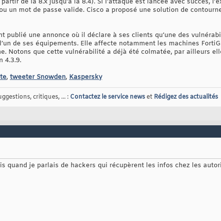
 partir de la 8.x jusqu’à la 8.4). Si l’attaque est lancée avec succès, l
u un mot de passe valide. Cisco a proposé une solution de contournem
nt publié une annonce où il déclare à ses clients qu’une des vulnérab
 l’un de ses équipements. Elle affecte notamment les machines FortiG
e. Notons que cette vulnérabilité a déjà été colmatée, par ailleurs ell
 4.3.9.
te
,
tweeter Snowden
,
Kaspersky
gestions, critiques, ... :
Contactez le service news
et
Rédigez des actualités
is quand je parlais de hackers qui récupèrent les infos chez les autori