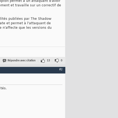
’exploit permet à un attaquant d’avoir
ent et travaille sur un correctif de
ilités publiées par The Shadow
ate et permet à l’attaquant de
e n’affecte que les versions du
Répondre avec citation
13
0
#2
tés.