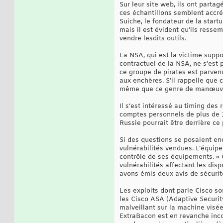
Sur leur site web, ils ont parta
ces échantillons semblent accréd
Suiche, le fondateur de la start
mais il est évident qu’ils resse
vendre lesdits outils.
La NSA, qui est la victime suppo
contractuel de la NSA, ne s’est p
ce groupe de pirates est parvenu
aux enchères. S’il rappelle que 
même que ce genre de manœuvre
Il s’est intéressé au timing des
comptes personnels de plus de 1
Russie pourrait être derrière ce 
Si des questions se posaient enc
vulnérabilités vendues. L’équipe
contrôle de ses équipements. « 
vulnérabilités affectant les disp
avons émis deux avis de sécurité
Les exploits dont parle Cisco s
les Cisco ASA (Adaptive Securit
malveillant sur la machine visée
ExtraBacon est en revanche incon