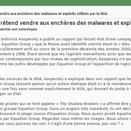
ndre aux enchères des malwares et exploits utilisés par la NSA
rétend vendre aux enchères des malwares et exploi
rabilités sont authentiques
 d’antivirus Kaspersky a publié un rapport qui faisait état d’une cam
« Equation Group » que le Russe avait identifié comme étant le « die
ticulièrement actif au cours de la première décennie des années 2000,
tent à 1996. Étant donné que les logiciels malveillants ainsi que le
s contemporains par leur niveau de sophistication, Kaspersky n’a p
entre les outils développés par Equation Group et l’apparition de logic
 les services de la NSA, Kaspersky a expliqué dans son rapport que le
 Group laissent penser qu’un acteur étatique était ici à la manœuvre
re une fois sans nommer explicitement la NSA, qui donnait du poids 
par un État.
 de pirates qui se font appeler « The Shadow Brokers » a affirmé être
 groupe Equation Group. Dans un anglais très maladroit, ils ont déclar
écouvert la plage source d’Equation Group. Nous avons piraté Equati
 par Equation Group. Regardez vous-même les images. Nous allons 
e vous puissiez les voir. Il s’agit d’une bonne preuve, pas vrai ? »