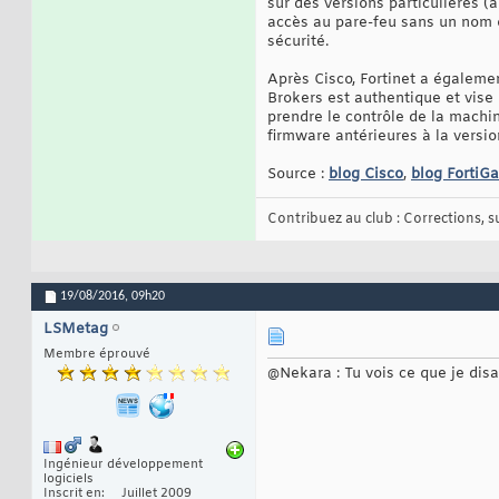
sur des versions particulières (à
accès au pare-feu sans un nom o
sécurité.
Après Cisco, Fortinet a égaleme
Brokers est authentique et vise
prendre le contrôle de la machin
firmware antérieures à la version
Source :
blog Cisco
,
blog FortiGa
Contribuez au club : Corrections, sug
19/08/2016,
09h20
LSMetag
Membre éprouvé
@Nekara : Tu vois ce que je disa
Ingénieur développement
logiciels
Inscrit en
Juillet 2009