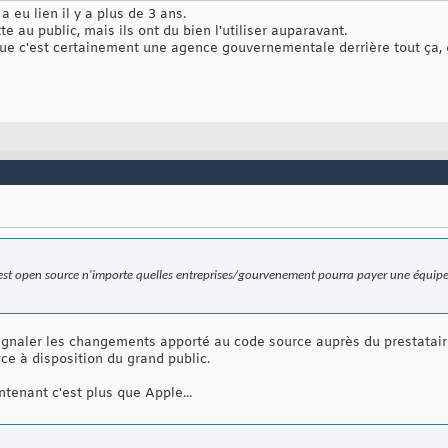
 eu lien il y a plus de 3 ans.
e au public, mais ils ont du bien l'utiliser auparavant.
que c'est certainement une agence gouvernementale derrière tout ça, q
st open source n'importe quelles entreprises/gourvenement pourra payer une équipe à 
 signaler les changements apporté au code source auprès du prestatair
ce à disposition du grand public.
ntenant c'est plus que Apple...