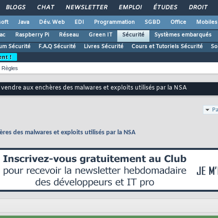
BLOGS
CHAT
NEWSLETTER
EMPLOI
ÉTUDES
DROIT
oft
Java
Dév. Web
EDI
Programmation
SGBD
Office
Mobiles
ac
Raspberry Pi
Réseau
Green IT
Sécurité
Systèmes embarqués
um Sécurité
F.A.Q Sécurité
Livres Sécurité
Cours et Tutoriels Sécurité
So
ent !
Règles
vendre aux enchères des malwares et exploits utilisés par la NSA
Pa
es des malwares et exploits utilisés par la NSA