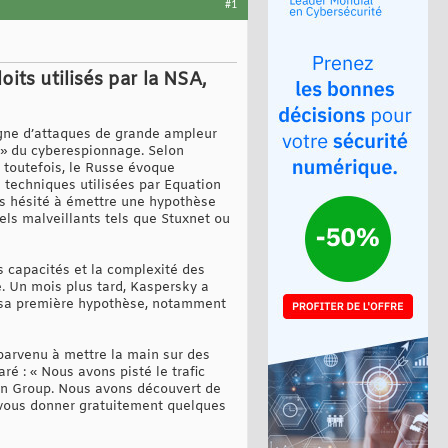
#1
ts utilisés par la NSA,
pagne d’attaques de grande ampleur
u » du cyberespionnage. Selon
 toutefois, le Russe évoque
s techniques utilisées par Equation
as hésité à émettre une hypothèse
iels malveillants tels que Stuxnet ou
s capacités et la complexité des
. Un mois plus tard, Kaspersky a
à sa première hypothèse, notamment
 parvenu à mettre la main sur des
é : « Nous avons pisté le trafic
on Group. Nous avons découvert de
vous donner gratuitement quelques