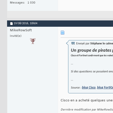
Messages
1 030
19/08/2016,
10h04
MikeRowSoft
Invité(e)
Envoyé par
Stéphane le calm
Un groupe de pirates 
Cisco et Fortinet confirment que les vulné
...
Si des questions se posaient enc
...
Source :
blog Cisco
,
blog FortiG
Cisco en a acheté quelques une
Dernière modification par MikeRowSo