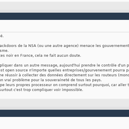
é.
backdoors de la NSA (ou une autre agence) menace les gouvernements
isme.
es noir en France, cela ne fait aucun doute.
expliquer dans un autre message, aujourd'hui prendre le contrôle d'un 
est open source n'importe quelles entreprises/gourvenement pourra p
che réussir à collecter des données directement sur les routeurs (monop
 un vrai problème pour la souveraineté de tous les pays.
ppe leurs propres processeur on comprend surtout pourquoi, car aller t
 surtout c'est trop compliquer voir impossible.