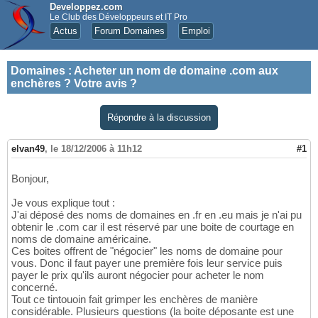
Developpez.com
Le Club des Développeurs et IT Pro
Actus
Forum Domaines
Emploi
Domaines
:
Acheter un nom de domaine .com aux
enchères ? Votre avis ?
Répondre à la discussion
elvan49
,
le 18/12/2006 à 11h12
#1
Bonjour,
Je vous explique tout :
J'ai déposé des noms de domaines en .fr en .eu mais je n'ai pu
obtenir le .com car il est réservé par une boite de courtage en
noms de domaine américaine.
Ces boites offrent de "négocier" les noms de domaine pour
vous. Donc il faut payer une première fois leur service puis
payer le prix qu'ils auront négocier pour acheter le nom
concerné.
Tout ce tintouoin fait grimper les enchères de manière
considérable. Plusieurs questions (la boite déposante est une