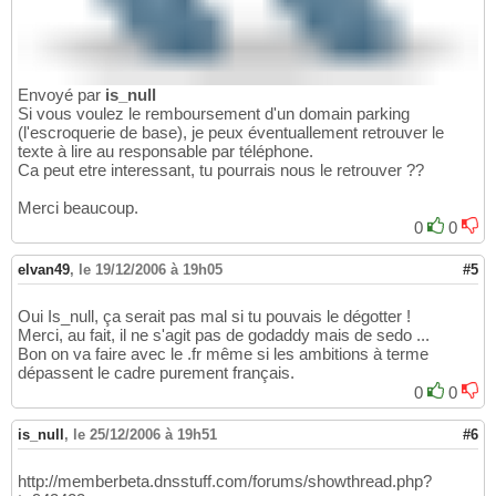
Envoyé par
is_null
Si vous voulez le remboursement d'un domain parking
(l'escroquerie de base), je peux éventuallement retrouver le
texte à lire au responsable par téléphone.
Ca peut etre interessant, tu pourrais nous le retrouver ??
Merci beaucoup.
0
0
elvan49
,
le 19/12/2006 à 19h05
#5
Oui Is_null, ça serait pas mal si tu pouvais le dégotter !
Merci, au fait, il ne s'agit pas de godaddy mais de sedo ...
Bon on va faire avec le .fr même si les ambitions à terme
dépassent le cadre purement français.
0
0
is_null
,
le 25/12/2006 à 19h51
#6
http://memberbeta.dnsstuff.com/forums/showthread.php?