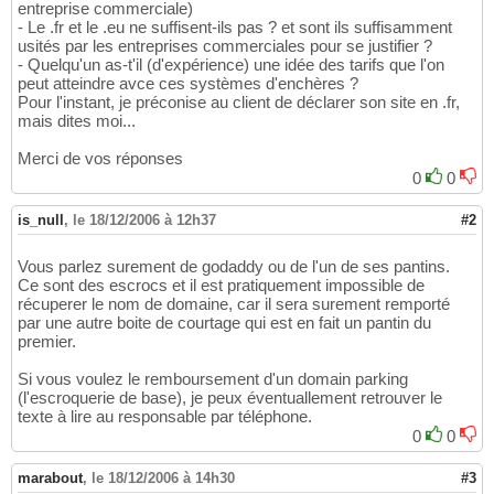
entreprise commerciale)
- Le .fr et le .eu ne suffisent-ils pas ? et sont ils suffisamment
usités par les entreprises commerciales pour se justifier ?
- Quelqu'un as-t'il (d'expérience) une idée des tarifs que l'on
peut atteindre avce ces systèmes d'enchères ?
Pour l'instant, je préconise au client de déclarer son site en .fr,
mais dites moi...
Merci de vos réponses
0
0
is_null
,
le 18/12/2006 à 12h37
#2
Vous parlez surement de godaddy ou de l'un de ses pantins.
Ce sont des escrocs et il est pratiquement impossible de
récuperer le nom de domaine, car il sera surement remporté
par une autre boite de courtage qui est en fait un pantin du
premier.
Si vous voulez le remboursement d'un domain parking
(l'escroquerie de base), je peux éventuallement retrouver le
texte à lire au responsable par téléphone.
0
0
marabout
,
le 18/12/2006 à 14h30
#3