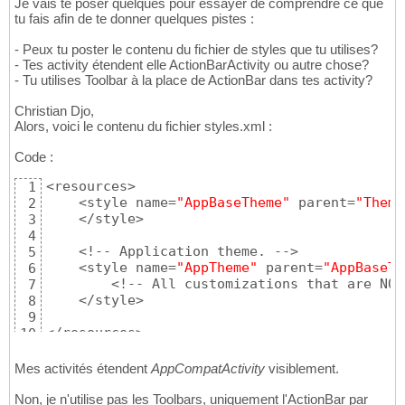
Je vais te poser quelques pour essayer de comprendre ce que
tu fais afin de te donner quelques pistes :
- Peux tu poster le contenu du fichier de styles que tu utilises?
- Tes activity étendent elle ActionBarActivity ou autre chose?
- Tu utilises Toolbar à la place de ActionBar dans tes activity?
Christian Djo,
Alors, voici le contenu du fichier styles.xml :
Code :
<resources>

1
    <style name=
"AppBaseTheme"
 parent=
"Theme
2
    </style>

3
4
    <!-- Application theme. -->

5
    <style name=
"AppTheme"
 parent=
"AppBaseTh
6
        <!-- All customizations that are NOT
7
    </style>

8
9
</resources>
10
Mes activités étendent
AppCompatActivity
visiblement.
Non, je n'utilise pas les Toolbars, uniquement l'ActionBar par