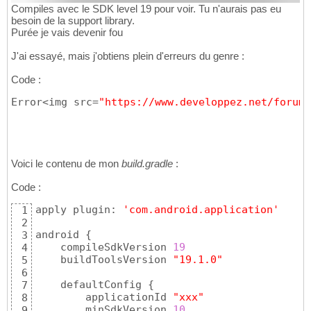
Compiles avec le SDK level 19 pour voir. Tu n'aurais pas eu
besoin de la support library.
Purée je vais devenir fou
J'ai essayé, mais j'obtiens plein d'erreurs du genre :
Code :
Error<img src=
"https://www.developpez.net/forums
Voici le contenu de mon
build.gradle
:
Code :
apply plugin: 
'com.android.application'
1
2
android 
{
3
    compileSdkVersion 
19
4
    buildToolsVersion 
"19.1.0"
5
6
    defaultConfig 
{
7
        applicationId 
"xxx"
8
        minSdkVersion 
10
9