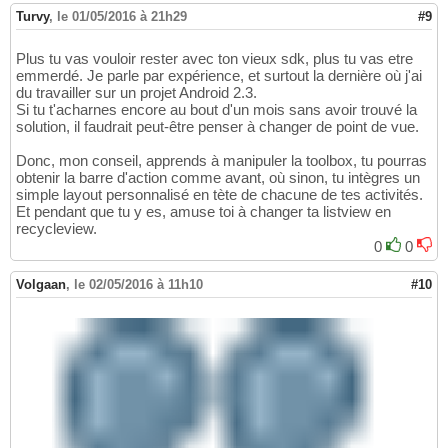
    </style>

18
Turvy
,
le 01/05/2016 à 21h29
#9
19
    <!--<style name=
"Background"
 parent=
"App
20
Plus tu vas vouloir rester avec ton vieux sdk, plus tu vas etre
        <item name=
"android:windowBackground
21
emmerdé. Je parle par expérience, et surtout la dernière où j'ai
    </style>-->

22
du travailler sur un projet Android 2.3.
23
Si tu t'acharnes encore au bout d'un mois sans avoir trouvé la
</resources>
24
solution, il faudrait peut-être penser à changer de point de vue.
Donc, mon conseil, apprends à manipuler la toolbox, tu pourras
obtenir la barre d'action comme avant, où sinon, tu intègres un
simple layout personnalisé en tète de chacune de tes activités.
Et pendant que tu y es, amuse toi à changer ta listview en
recycleview.
0
0
Volgaan
,
le 02/05/2016 à 11h10
#10