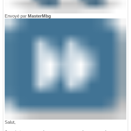
Envoyé par
MasterMbg
Salut,