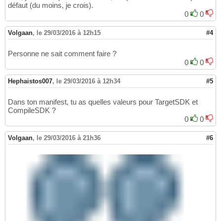
défaut (du moins, je crois).
0
0
Volgaan
,
le 29/03/2016 à 12h15
#4
Personne ne sait comment faire ?
0
0
Hephaistos007
,
le 29/03/2016 à 12h34
#5
Dans ton manifest, tu as quelles valeurs pour TargetSDK et
CompileSDK ?
0
0
Volgaan
,
le 29/03/2016 à 21h36
#6