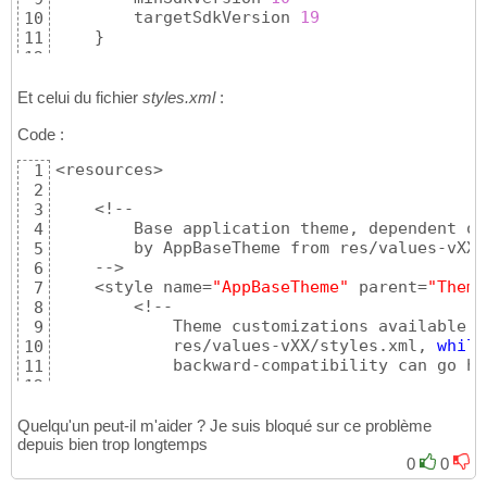
        targetSdkVersion 
19
10
}
11
12
    buildTypes 
{
13
        release 
{
14
Et celui du fichier
styles.xml
:
            minifyEnabled 
false
15
Code :
            proguardFiles getDefaultProguard
16
}
17
<resources>

1
}
18
2
}
19
    <!--

3
20
        Base application theme, dependent on
4
dependencies 
{
21
        by AppBaseTheme from res/values-vXX/
5
    compile 
'com.android.support:support-v4:
22
    -->

6
    compile 
'com.android.support:appcompat-v
23
    <style name=
"AppBaseTheme"
 parent=
"Theme
7
    compile 
'com.google.android.gms:play-ser
24
        <!--

8
    compile 
'com.loopj.android:android-async
25
            Theme customizations available i
9
}
26
            res/values-vXX/styles.xml, 
while
10
            backward-compatibility can go her
11
        -->

12
    </style>

13
14
Quelqu'un peut-il m'aider ? Je suis bloqué sur ce problème
    <!-- Application theme. -->

depuis bien trop longtemps
15
    <style name=
"AppTheme"
 parent=
"AppBaseTh
16
0
0
        <!-- All customizations that are NOT
17