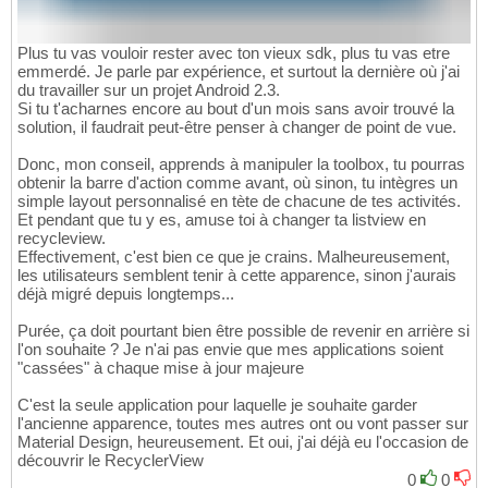
Plus tu vas vouloir rester avec ton vieux sdk, plus tu vas etre
emmerdé. Je parle par expérience, et surtout la dernière où j'ai
du travailler sur un projet Android 2.3.
Si tu t'acharnes encore au bout d'un mois sans avoir trouvé la
solution, il faudrait peut-être penser à changer de point de vue.
Donc, mon conseil, apprends à manipuler la toolbox, tu pourras
obtenir la barre d'action comme avant, où sinon, tu intègres un
simple layout personnalisé en tète de chacune de tes activités.
Et pendant que tu y es, amuse toi à changer ta listview en
recycleview.
Effectivement, c'est bien ce que je crains. Malheureusement,
les utilisateurs semblent tenir à cette apparence, sinon j'aurais
déjà migré depuis longtemps...
Purée, ça doit pourtant bien être possible de revenir en arrière si
l'on souhaite ? Je n'ai pas envie que mes applications soient
"cassées" à chaque mise à jour majeure
C'est la seule application pour laquelle je souhaite garder
l'ancienne apparence, toutes mes autres ont ou vont passer sur
Material Design, heureusement. Et oui, j'ai déjà eu l'occasion de
découvrir le RecyclerView
0
0