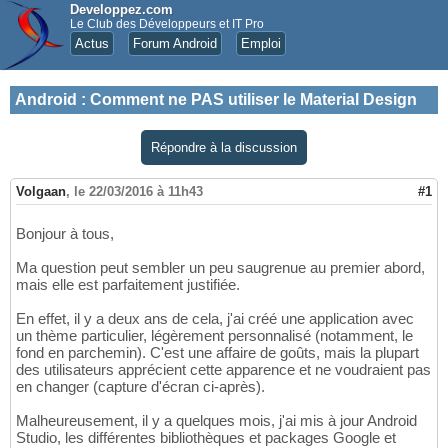
Developpez.com
Le Club des Développeurs et IT Pro
Actus
Forum Android
Emploi
Android
:
Comment ne PAS utiliser le Material Design
Répondre à la discussion
Volgaan
,
le 22/03/2016 à 11h43
#1
Bonjour à tous,
Ma question peut sembler un peu saugrenue au premier abord,
mais elle est parfaitement justifiée.
En effet, il y a deux ans de cela, j'ai créé une application avec
un thème particulier, légèrement personnalisé (notamment, le
fond en parchemin). C'est une affaire de goûts, mais la plupart
des utilisateurs apprécient cette apparence et ne voudraient pas
en changer (capture d'écran ci-après).
Malheureusement, il y a quelques mois, j'ai mis à jour Android
Studio, les différentes bibliothèques et packages Google et