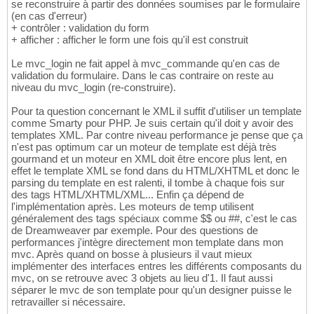
se reconstruire à partir des données soumises par le formulaire
(en cas d'erreur)
+ contrôler : validation du form
+ afficher : afficher le form une fois qu'il est construit
Le mvc_login ne fait appel à mvc_commande qu'en cas de
validation du formulaire. Dans le cas contraire on reste au
niveau du mvc_login (re-construire).
Pour ta question concernant le XML il suffit d'utiliser un template
comme Smarty pour PHP. Je suis certain qu'il doit y avoir des
templates XML. Par contre niveau performance je pense que ça
n'est pas optimum car un moteur de template est déjà très
gourmand et un moteur en XML doit être encore plus lent, en
effet le template XML se fond dans du HTML/XHTML et donc le
parsing du template en est ralenti, il tombe à chaque fois sur
des tags HTML/XHTML/XML... Enfin ça dépend de
l'implémentation après. Les moteurs de temp utilisent
généralement des tags spéciaux comme $$ ou ##, c'est le cas
de Dreamweaver par exemple. Pour des questions de
performances j'intègre directement mon template dans mon
mvc. Après quand on bosse à plusieurs il vaut mieux
implémenter des interfaces entres les différents composants du
mvc, on se retrouve avec 3 objets au lieu d'1. Il faut aussi
séparer le mvc de son template pour qu'un designer puisse le
retravailler si nécessaire.