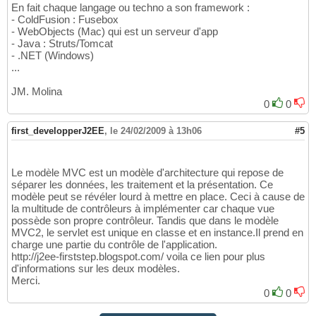
En fait chaque langage ou techno a son framework :
- ColdFusion : Fusebox
- WebObjects (Mac) qui est un serveur d'app
- Java : Struts/Tomcat
- .NET (Windows)
...
JM. Molina
0
0
first_developperJ2EE
,
le 24/02/2009 à 13h06
#5
Le modèle MVC est un modèle d'architecture qui repose de
séparer les données, les traitement et la présentation. Ce
modèle peut se révéler lourd à mettre en place. Ceci à cause de
la multitude de contrôleurs à implémenter car chaque vue
possède son propre contrôleur. Tandis que dans le modèle
MVC2, le servlet est unique en classe et en instance.Il prend en
charge une partie du contrôle de l'application.
http://j2ee-firststep.blogspot.com/ voila ce lien pour plus
d'informations sur les deux modèles.
Merci.
0
0