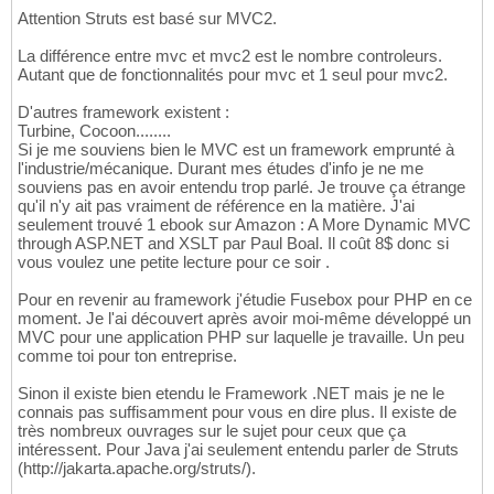
Attention Struts est basé sur MVC2.
La différence entre mvc et mvc2 est le nombre controleurs.
Autant que de fonctionnalités pour mvc et 1 seul pour mvc2.
D'autres framework existent :
Turbine, Cocoon........
Si je me souviens bien le MVC est un framework emprunté à
l'industrie/mécanique. Durant mes études d'info je ne me
souviens pas en avoir entendu trop parlé. Je trouve ça étrange
qu'il n'y ait pas vraiment de référence en la matière. J'ai
seulement trouvé 1 ebook sur Amazon : A More Dynamic MVC
through ASP.NET and XSLT par Paul Boal. Il coût 8$ donc si
vous voulez une petite lecture pour ce soir .
Pour en revenir au framework j'étudie Fusebox pour PHP en ce
moment. Je l'ai découvert après avoir moi-même développé un
MVC pour une application PHP sur laquelle je travaille. Un peu
comme toi pour ton entreprise.
Sinon il existe bien etendu le Framework .NET mais je ne le
connais pas suffisamment pour vous en dire plus. Il existe de
très nombreux ouvrages sur le sujet pour ceux que ça
intéressent. Pour Java j'ai seulement entendu parler de Struts
(http://jakarta.apache.org/struts/).