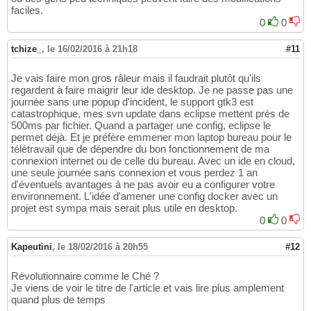
faciles.
0
0
tchize_
,
le 16/02/2016 à 21h18
#11
Je vais faire mon gros râleur mais il faudrait plutôt qu'ils
regardent à faire maigrir leur ide desktop. Je ne passe pas une
journée sans une popup d'incident, le support gtk3 est
catastrophique, mes svn update dans eclipse mettent près de
500ms par fichier. Quand a partager une config, eclipse le
permet déjà. Et je préfère emmener mon laptop bureau pour le
télétravail que de dépendre du bon fonctionnement de ma
connexion internet ou de celle du bureau. Avec un ide en cloud,
une seule journée sans connexion et vous perdez 1 an
d'éventuels avantages à ne pas avoir eu a configurer votre
environnement. L'idée d'amener une config docker avec un
projet est sympa mais serait plus utile en desktop.
0
0
Kapeutini
,
le 18/02/2016 à 20h55
#12
Révolutionnaire comme le Ché ?
Je viens de voir le titre de l'article et vais lire plus amplement
quand plus de temps