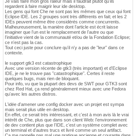
Je vais faire mon gros râleur mais il faudrait plutôt qu'ils
regardent à faire maigrir leur ide desktop.
Les gens qui font Che ne sont pas les mêmes que ceux qui font
Eclipse IDE. Les 2 groupes sont très différents en fait; et les 2
IDEs peuvent même être considérés comme concurrents.
Malheureusement, la manière dont l'article est écrit laisse
imaginer que l'un est le remplacement de l'autre ou que
l'initiative vient de la communauté et/ou de la Fondation Eclipse;
ce n'est pas la cas.
Tout ceci juste pour conclure qu'il n'y a pas de "leur" dans ce
contexte.
le support gtk3 est catastrophique
Avec une version récente de gtk3 (très important) et d'Eclipse
IDE, je ne le trouve pas "catastrophique". Certes il reste
quelques bugs, mais rien de bloquant.
Pour info, vu que la plupart des devs de SWT pour GTK3 sont
chez Red Hat, ça rend généralement mieux avec une Fedora
qu'avec les autres distros.
L'idée d'amener une config docker avec un projet est sympa
mais serait plus utile en desktop.
En effet, ce serait très intéressant, et c'est à mon avis là le vrai
intérêt de Che, plus que dans son client Web: l'environnement
de dev contient plus que l'IDE, c'est un système complet avec
un terminal et d'autres trucs et livré comme un seul artifact.
Ca me rappelle pas mal une pratique ancienne et courante dans