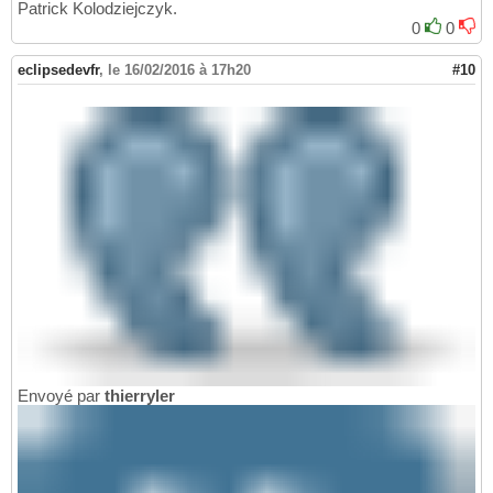
Patrick Kolodziejczyk.
0
0
eclipsedevfr
,
le 16/02/2016 à 17h20
#10
Envoyé par
thierryler