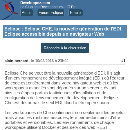
Developpez.com
Le Club des Développeurs et IT Pro
Actus
Forum Eclipse
Emploi
Eclipse
:
Eclipse CHE, la nouvelle génération de l'EDI
Eclipse accessible depuis un navigateur Web
Répondre à la discussion
alain.bernard
,
le 10/02/2016 à 23h04
#1
Eclipse Che se veut être la nouvelle génération d'EDI. Il s'agit
d'un environnement de développement intégré (EDI) où l'éditeur
de code est entièrement dans votre navigateur web et où les
workspaces associés sont déportés sur un serveur, évitant
ainsi les étapes parfois fastidieuses d'installation et de
configuration de l'environnement de développement. Eclipse
Che est désormais le seul EDI cloud à être open source.
Les workspaces de Che contiennent non seulement les projets,
mais aussi les runtimes associés, leur permettant ainsi d'être
portables et versionables. Les environnements de chaque
workspace utilisent Docker et des services web REST