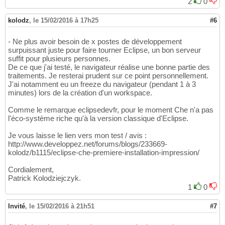
2
0
kolodz
,
le 15/02/2016 à 17h25
#6
- Ne plus avoir besoin de x postes de développement
surpuissant juste pour faire tourner Eclipse, un bon serveur
suffit pour plusieurs personnes.
De ce que j'ai testé, le navigateur réalise une bonne partie des
traitements. Je resterai prudent sur ce point personnellement.
J'ai notamment eu un freeze du navigateur (pendant 1 à 3
minutes) lors de la création d'un workspace.
Comme le remarque eclipsedevfr, pour le moment Che n'a pas
l'éco-système riche qu'à la version classique d'Eclipse.
Je vous laisse le lien vers mon test / avis :
http://www.developpez.net/forums/blogs/233669-
kolodz/b1115/eclipse-che-premiere-installation-impression/
Cordialement,
Patrick Kolodziejczyk.
1
0
Invité
,
le 15/02/2016 à 21h51
#7