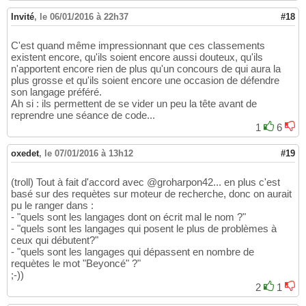
Invité
,
le 06/01/2016 à 22h37
#18
C'est quand même impressionnant que ces classements
existent encore, qu'ils soient encore aussi douteux, qu'ils
n'apportent encore rien de plus qu'un concours de qui aura la
plus grosse et qu'ils soient encore une occasion de défendre
son langage préféré.
Ah si : ils permettent de se vider un peu la tête avant de
reprendre une séance de code...
1
6
oxedet
,
le 07/01/2016 à 13h12
#19
(troll) Tout à fait d'accord avec @groharpon42... en plus c'est
basé sur des requètes sur moteur de recherche, donc on aurait
pu le ranger dans :
- "quels sont les langages dont on écrit mal le nom ?"
- "quels sont les langages qui posent le plus de problèmes à
ceux qui débutent?"
- "quels sont les langages qui dépassent en nombre de
requètes le mot "Beyoncé" ?"
;-))
2
1