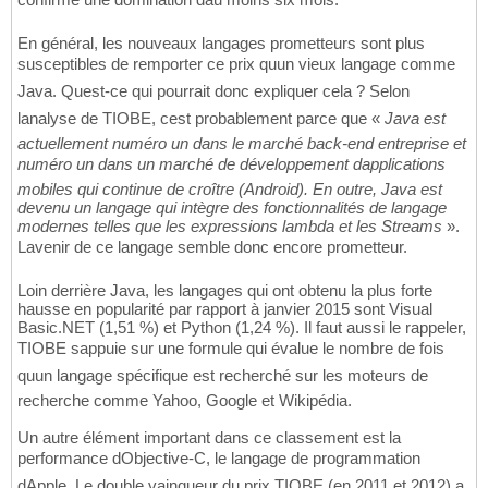
En général, les nouveaux langages prometteurs sont plus
susceptibles de remporter ce prix quun vieux langage comme
Java. Quest-ce qui pourrait donc expliquer cela ? Selon
lanalyse de TIOBE, cest probablement parce que «
Java est
actuellement numéro un dans le marché back-end entreprise et
numéro un dans un marché de développement dapplications
mobiles qui continue de croître (Android). En outre, Java est
devenu un langage qui intègre des fonctionnalités de langage
modernes telles que les expressions lambda et les Streams
».
Lavenir de ce langage semble donc encore prometteur.
Loin derrière Java, les langages qui ont obtenu la plus forte
hausse en popularité par rapport à janvier 2015 sont Visual
Basic.NET (1,51 %) et Python (1,24 %). Il faut aussi le rappeler,
TIOBE sappuie sur une formule qui évalue le nombre de fois
quun langage spécifique est recherché sur les moteurs de
recherche comme Yahoo, Google et Wikipédia.
Un autre élément important dans ce classement est la
performance dObjective-C, le langage de programmation
dApple. Le double vainqueur du prix TIOBE (en 2011 et 2012) a