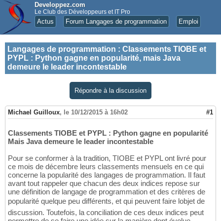
Developpez.com
Le Club des Développeurs et IT Pro
Actus
Forum Langages de programmation
Emploi
Langages de programmation
:
Classements TIOBE et
PYPL : Python gagne en popularité, mais Java
demeure le leader incontestable
Répondre à la discussion
Michael Guilloux
,
le 10/12/2015 à 16h02
#1
Classements TIOBE et PYPL : Python gagne en popularité
Mais Java demeure le leader incontestable
Pour se conformer à la tradition, TIOBE et PYPL ont livré pour
ce mois de décembre leurs classements mensuels en ce qui
concerne la popularité des langages de programmation. Il faut
avant tout rappeler que chacun des deux indices repose sur
une définition de langage de programmation et des critères de
popularité quelque peu différents, et qui peuvent faire lobjet de
discussion. Toutefois, la conciliation de ces deux indices peut
permettre de se faire une idée sur la manière dont évolue