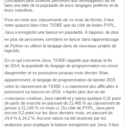
conciliation peut toutefois permettre aux développeurs de se
faire une idée de la popularité de leurs langages préférés et de
leurs substituts.
Pour en venir aux classements de ce mois de février, il faut
noter quaussi bien chez TIOBE que du côté de lindex PYPL,
Java a enregistré une baisse en popularité. À lopposé, de plus
en plus de personnes semblent se lancer dans lapprentissage
de Python ou utiliser le langage dans de nouveaux projets de
logiciels.
En ce qui concerne Java, TIOBE rappelle que depuis la fin
de 2014, la popularité du langage de programmation na cessé
daugmenter et se poursuivre jusquau mois dernier. Mais
apparemment, le langage de programmation de lannée 2015
selon le classement de TIOBE «
a clairement des difficultés à
poursuivre sa hausse en 2016.
» Après plus dun an de
croissance continue, Java ralentit et y laisse quelque 0,32 point
de parts de marché en passant de 21,465 % au classement de
janvier à 21,145 % ce mois-ci. Du côté de PYPL, Java perd
encore 0,2 point sur les deux derniers mois, en passant de
24,4 % à 24,2 %. Aucune raison na été avancée par les
analystes pour expliquer la baisse enregistrée par Java. Il faut