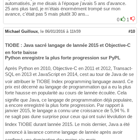
automatisés, je me disais à l'époque j'avais 5 ans d'avance.
25 ans plus tard, je m'étais énormément trompé sur mon
avance, c'était pas 5 mais plutôt 30 ans...
0
1
Michael Guilloux
,
le 06/01/2016 à 11h59
#10
TIOBE : Java sacré langage de lannée 2015 et Objective-C
en forte baisse
Python enregistre la plus forte progression sur PyPL
Après Python en 2010, Objective-C en 2011 et 2012, Transact-
SQL en 2013 et JavaScript en 2014, cest au tour de Java de se
voir attribuer le TIOBE Index programming language award. Ce
prix est décerné au langage de programmation qui a eu la plus
forte hausse en popularité au cours de lannée écoulée. Cela
signifie que Java, ce langage de programmation déjà populaire,
a encore enregistré la plus forte progression. Par rapport à
janvier 2015, le langage a connu une croissance de 5,94 %. Il
ne sagit pas dune surprise pour ceux qui ont suivi lévolution de
lindex TIOBE durant lannée 2015. Le mois dernier, Java a été
annoncé à lavance comme langage de lannée après avoir
confirmé une domination dau moins six mois.