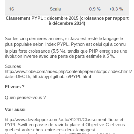
Classement PYPL : décembre 2015 (croissance par rapport
à décembre 2014)
Sur les cinq dernières années, si Java est resté le langage le
plus populaire selon lindex PYPL, Python est celui qui a connu
la plus forte croissance (5,5 %), tandis que PHP enregistre une
évolution inverse avec une perte de parts estimée à 5 %.
Sources :
http://www.tiobe.com/index.php/content/paperinfo/tpci/index.html?
date=DEC15, http://pypl.github.io/PYPL.html
Et vous ?
Quen pensez-vous ?
Voir aussi
http://www.developpez.com/actu/91241/Classement-Tiobe-et-
PYPL-Swift-en-passe-de-ravir-la-place-d-Objective-C-et-vous-
quel-est-votre-choix-entre-ces-deux-langages/