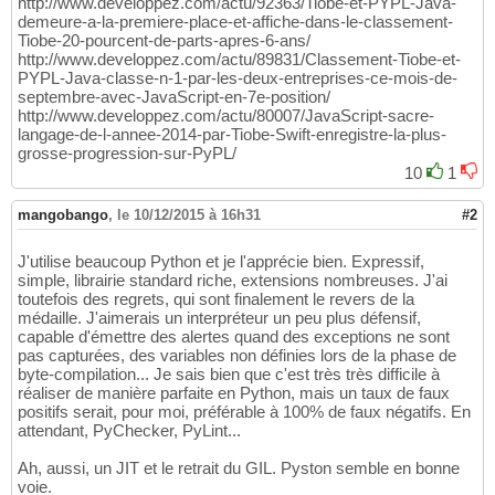
http://www.developpez.com/actu/92363/Tiobe-et-PYPL-Java-
demeure-a-la-premiere-place-et-affiche-dans-le-classement-
Tiobe-20-pourcent-de-parts-apres-6-ans/
http://www.developpez.com/actu/89831/Classement-Tiobe-et-
PYPL-Java-classe-n-1-par-les-deux-entreprises-ce-mois-de-
septembre-avec-JavaScript-en-7e-position/
http://www.developpez.com/actu/80007/JavaScript-sacre-
langage-de-l-annee-2014-par-Tiobe-Swift-enregistre-la-plus-
grosse-progression-sur-PyPL/
10
1
mangobango
,
le 10/12/2015 à 16h31
#2
J'utilise beaucoup Python et je l'apprécie bien. Expressif,
simple, librairie standard riche, extensions nombreuses. J'ai
toutefois des regrets, qui sont finalement le revers de la
médaille. J'aimerais un interpréteur un peu plus défensif,
capable d'émettre des alertes quand des exceptions ne sont
pas capturées, des variables non définies lors de la phase de
byte-compilation... Je sais bien que c'est très très difficile à
réaliser de manière parfaite en Python, mais un taux de faux
positifs serait, pour moi, préférable à 100% de faux négatifs. En
attendant, PyChecker, PyLint...
Ah, aussi, un JIT et le retrait du GIL. Pyston semble en bonne
voie.