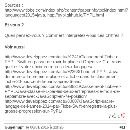
Sources :
http://www.tiobe.com/index.php/content/paperinfo/tpci/index.html?
languageof2015=java, http://pypl.github.io/PYPL.html
Et vous ?
Quen pensez-vous ? Comment interprétez-vous ces chiffres ?
Voir aussi
http://www.developpez.com/actu/91241/Classement-Tiobe-et-
PYPL-Swift-en-passe-de-ravir-la-place-d-Objective-C-et-vous-
quel-est-votre-choix-entre-ces-deux-langages/
http://www.developpez.com/actu/92363/Tiobe-et-PYPL-Java-
demeure-a-la-premiere-place-et-affiche-dans-le-classement-
Tiobe-20-pourcent-de-parts-apres-6-ans/
http://www.developpez.com/actu/89831/Classement-Tiobe-et-
PYPL-Java-classe-n-1-par-les-deux-entreprises-ce-mois-de-
septembre-avec-JavaScript-en-7e-position/
http://www.developpez.com/actu/80007/JavaScript-sacre-
langage-de-l-annee-2014-par-Tiobe-Swift-enregistre-la-plus-
grosse-progression-sur-PyPL/
7
1
Gugelhupf
,
le 06/01/2016 à 12h26
#11