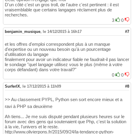
D'un côté c'est un gros troll, de l'autre c'est pertinent : il est
vraisemblable que certains langages réclament plus de
recherches.
3
0
benjamin_musique
,
le 14/12/2015 à 16h17
#7
et les offres d'emploi correspondent plus à un manque
d'expertise ou un nouveau besoin qu'à un pourcentage
d'utilisation du langage
finalement pour avoir un indicateur fiable ne faudrait-il pas lancer
le sondage "quel langage utilisez vous le plus (même à votre
corps défandant) dans votre travail?"
0
0
SurferIX
,
le 17/12/2015 à 11h09
#8
>> Au classement PYPL, Python sen sort encore mieux et a
ravi à PHP sa deuxième
Ah tiens... Je me suis disputé pendant plusieurs heures sur le
forum avec des gens qui soutenaient que Php, c'est la solution
à la vie, l'univers et le reste.
http://www.olivierpons.fr/2015/09/24/la-tendance-python-