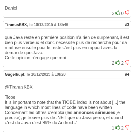
Daniel
2
0
TiranusKBX
,
le 10/12/2015 à 18h46
#3
que Java reste en première position n'à rien de surprenant, il est
bien plus verbeux et donc nécessite plus de recherche pour sa
maîtrise ensuite pour le reste c'est plus en rapport avec la
demande que Java.
Cette opinion n'engage que moi
2
2
Gugelhupf
,
le 10/12/2015 à 19h20
#4
@TiranusKBX
Tiobe :
It is important to note that the TIOBE index is not about [...] the
language in which most lines of code have been written
Concernant les offres d'emploi (les
annonces sérieuses
je
précise), je trouve plus de .NET que du Java perso, et quand
c'est du Java c'est 99% du Android :/
1
2