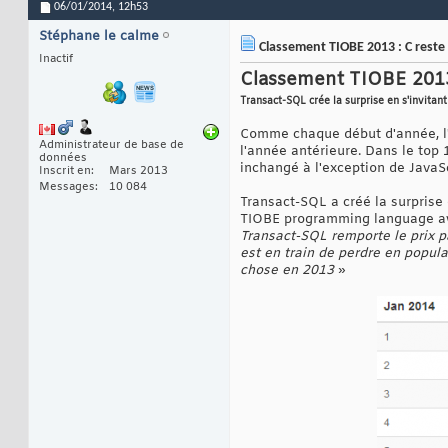
06/01/2014,
12h53
Stéphane le calme
Classement TIOBE 2013 : C reste 
Inactif
Classement TIOBE 2013 
Transact-SQL crée la surprise en s'invitant
Comme chaque début d'année, l'i
Administrateur de base de
l'année antérieure. Dans le top 1
données
inchangé à l'exception de JavaSc
Inscrit en
Mars 2013
Messages
10 084
Transact-SQL a créé la surprise 
TIOBE programming language awar
Transact-SQL remporte le prix p
est en train de perdre en popula
chose en 2013
»