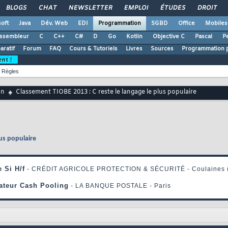
BLOGS
CHAT
NEWSLETTER
EMPLOI
ÉTUDES
DROIT
oft
Java
Dév. Web
EDI
Programmation
SGBD
Office
Mobiles
ssembleur
C
C++
C#
D
Go
Kotlin
Objective C
Pascal
Pe
ratif
Forum
FAQ
Cours & Tutoriels
Livres
Sources
Programmation p
ent !
Règles
on
Classement TIOBE 2013 : C reste le langage le plus populaire
lus populaire