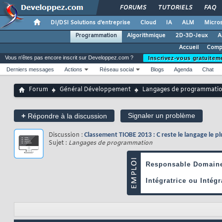
FORUMS
TUTORIELS
FAQ
DI/DSI Solutions d'entreprise
Cloud
IA
ALM
Micros
Programmation
Algorithmique
2D-3D-Jeux
A
Accueil
Compa
Vous n'êtes pas encore inscrit sur Developpez.com ?
Inscrivez-vous gratuitem
Derniers messages
Actions
Réseau social
Blogs
Agenda
Chat
Forum
Général Développement
Langages de programmati
+
Signaler un problème
Répondre à la discussion
Discussion :
Classement TIOBE 2013 : C reste le langage le p
Sujet :
Langages de programmation