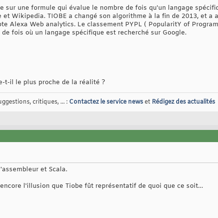
 sur une formule qui évalue le nombre de fois qu'un langage spécifi
et Wikipedia. TIOBE a changé son algorithme à la fin de 2013, et a 
pte Alexa Web analytics. Le classement PYPL ( PopularitY of Program
 de fois où un langage spécifique est recherché sur Google.
-il le plus proche de la réalité ?
gestions, critiques, ... :
Contactez le service news
et
Rédigez des actualités
l'assembleur et Scala.
 encore l'illusion que Tiobe fût représentatif de quoi que ce soit…