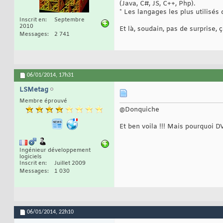
(Java, C#, JS, C++, Php).
* Les langages les plus utilisés
Inscrit en
Septembre
2010
Et là, soudain, pas de surprise,
Messages
2 741
06/01/2014,
17h31
LSMetag
Membre éprouvé
@Donquiche
Et ben voila !!! Mais pourquoi D
Ingénieur développement
logiciels
Inscrit en
Juillet 2009
Messages
1 030
06/01/2014,
22h10