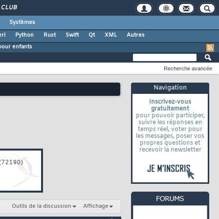
CLUB
Systèmes
rl
Python
Rust
Swift
Qt
XML
Autres
our enfants
Recherche avancée
Navigation
Inscrivez-vous
gratuitement
pour pouvoir participer,
suivre les réponses en
temps réel, voter pour
les messages, poser vos
propres questions et
recevoir la newsletter
Outils de la discussion
Affichage