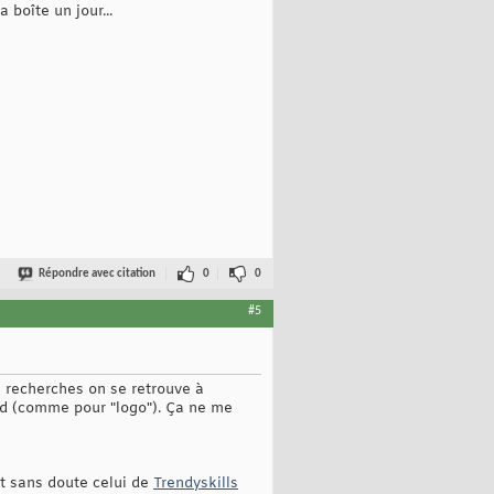
 boîte un jour...
Répondre avec citation
0
0
#5
 recherches on se retrouve à
nd (comme pour "logo"). Ça ne me
est sans doute celui de
Trendyskills