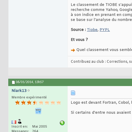
Le classement de TIOBE s'appuie
recherche comme Yahoo, Google 
à son indice en prenant en com
se base sur l'analyse du nombre
Source :
Tiobe
,
PYPL
Et vous ?
Quel classement vous semble-t
Contribuez au club : Corrections, sug
06/01/2014,
13h57
Niark13
Membre expérimenté
Logo est devant Fortran, Cobol, 
Si certains d'entre nous avaient
Inscrit en
Mai 2005
Messages
264