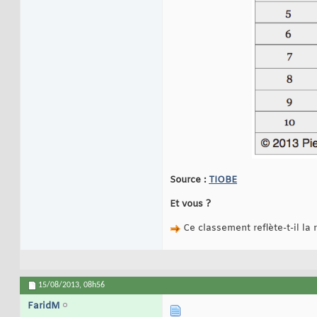
Source :
TIOBE
Et vous ?
Ce classement reflète-t-il la 
15/08/2013,
08h56
FaridM