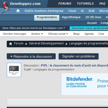
FORUMS
TUTORIELS
FAQ
DI/DSI Solutions d'entreprise
Cloud
IA
ALM
Micros
Programmation
Algorithmique
2D-3D-Jeux
A
Accueil
Compa
Vous n'êtes pas encore inscrit sur Developpez.com ?
Inscrivez-vous gratuitem
Derniers messages
Actions
Réseau social
Blogs
Agenda
Chat
Forum
Général Développement
Langages de programmati
+
Signaler un problème
Répondre à la discussion
Discussion :
PYPL : le classement du mois d'août est dispon
Sujet :
Langages de programmation