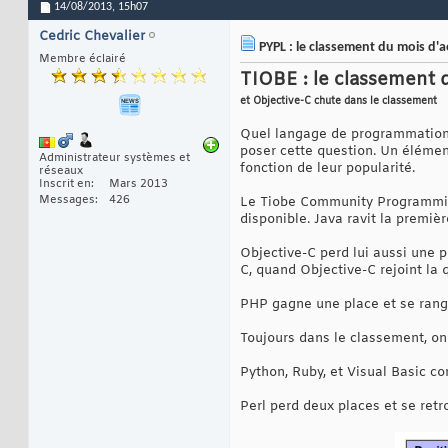
14/08/2013,
15h07
Cedric Chevalier
PYPL : le classement du mois d'
Membre éclairé
TIOBE : le classement d
et Objective-C chute dans le classement
Quel langage de programmation d
poser cette question. Un élémen
Administrateur systèmes et
fonction de leur popularité.
réseaux
Inscrit en
Mars 2013
Messages
426
Le Tiobe Community Programming
disponible. Java ravit la premi
Objective-C perd lui aussi une 
C, quand Objective-C rejoint la
PHP gagne une place et se range
Toujours dans le classement, on
Python, Ruby, et Visual Basic c
Perl perd deux places et se ret