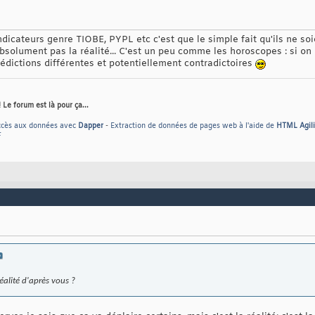
ndicateurs genre TIOBE, PYPL etc c'est que le simple fait qu'ils ne so
absolument pas la réalité... C'est un peu comme les horoscopes : si on
rédictions différentes et potentiellement contradictoires
Le forum est là pour ça...
ccès aux données avec
Dapper
-
Extraction de données de pages web à l'aide de
HTML Agili
F
réalité d'après vous ?