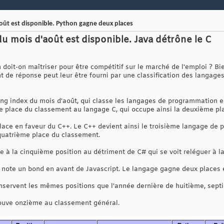
août est disponible. Python gagne deux places
u mois d'août est disponible. Java détrône le C
oit-on maîtriser pour être compétitif sur le marché de l'emploi ? B
t de réponse peut leur être fourni par une classification des langag
 index du mois d'août, qui classe les langages de programmation en 
ère place du classement au langage C, qui occupe ainsi la deuxième pl
place en faveur du C++. Le C++ devient ainsi le troisième langage de 
 quatrième place du classement.
 à la cinquième position au détriment de C# qui se voit reléguer à la
 note un bond en avant de Javascript. Le langage gagne deux places e
onservent les mêmes positions que l'année dernière de huitième, sep
rouve onzième au classement général.