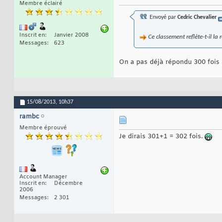
Membre éclairé
Envoyé par
Cedric Chevalier
Inscrit en
Janvier 2008
Ce classement reflète-t-il la 
Messages
623
On a pas déjà répondu 300 fois 
15/08/2013,
10h37
rambc
Membre éprouvé
Je dirais 301+1 = 302 fois.
Account Manager
Inscrit en
Décembre
2006
Messages
2 301