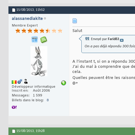
15/08/2013,
11h52
alassanediakite
Membre Expert
Salut
Envoyé par
Farid63
On a pas déjà répondu 300 fois
A l'instant t, si on a répondu 300
J'ai du mal à comprendre que de
cela.
Quelles peuvent être les raison
@+
Développeur informatique
Inscrit en
Août 2006
Messages
1 599
Billets dans le blog
8
15/08/2013,
15h28