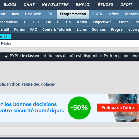
BLOGS
CHAT
NEWSLETTER
EMPLOI
ÉTUDES
DROIT
oft
Java
Dév. Web
EDI
Programmation
SGBD
Office
Mobiles
ssembleur
C
C++
C#
D
Go
Kotlin
Objective C
Pascal
Pe
ratif
Forum
FAQ
Cours & Tutoriels
Livres
Sources
Programmation p
ent !
Règles
on
PYPL : le classement du mois d'août est disponible. Python gagne deux
ible. Python gagne deux places