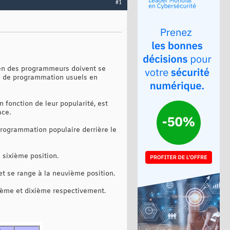
#1
ien des programmeurs doivent se
es de programmation usuels en
fonction de leur popularité, est
ace.
programmation populaire derrière le
 sixième position.
t se range à la neuvième position.
tième et dixième respectivement.