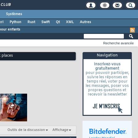
CLUB
Systèmes
rl
Python
Rust
Swift
Qt
XML
Autres
our enfants
Recherche avancée
Navigation
 places
Inscrivez-vous
gratuitement
pour pouvoir participer,
suivre les réponses en
temps réel, voter pour
les messages, poser vos
propres questions et
recevoir la newsletter
Outils de la discussion
Affichage