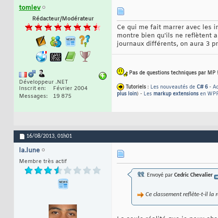
tomlev
Rédacteur/Modérateur
Ce qui me fait marrer avec les i
montre bien qu'ils ne reflètent 
journaux différents, on aura 3 p
Pas de questions techniques par MP ! 
Développeur .NET
Tutoriels
:
Les nouveautés de
C# 6
-
A
Inscrit en
Février 2004
plus loin
) -
Les
markup extensions
en WP
Messages
19 875
16/08/2013,
01h01
la.lune
Membre très actif
Envoyé par
Cedric Chevalier
Ce classement reflète-t-il la 