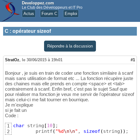
Developpez.com
Le Club des Développeurs et IT Pro
Actus
Forum C
Emploi
C
:
opérateur sizeof
Répondre à la discussion
StratOz
,
le 30/06/2015 à 19h01
#1
Bonjour , je suis en train de coder une fonction similaire à scanf
mais sans utilisation de format etc ... La fonction récupère juste
des chaines mais elle prends en compte <space> et <tab>
contrairement à scanf. Enfin bref, c'est pas le sujet Sauf que
pour réaliser ma fonction je veux me servir de l'opérateur sizeof
mais celui-ci me fait tourner en bourrique.
Je m'explique
si je fait un
Code :
char
 string
[
10
]
;

1
	printf
(
"%d
\n
\n
"
, 
sizeof
(
string
)
)
;
2