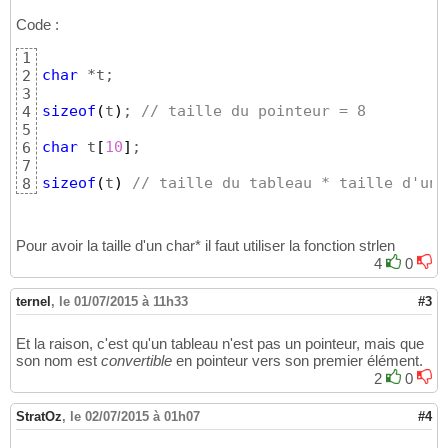
Code :
1
char
 *t;

2
3
sizeof
(
t
)
; 
// taille du pointeur = 8
4
5
char
 t
[
10
]
;

6
7
sizeof
(
t
)
// taille du tableau * taille d'un 
8
Pour avoir la taille d'un char* il faut utiliser la fonction strlen
4
0
ternel
,
le 01/07/2015 à 11h33
#3
Et la raison, c'est qu'un tableau n'est pas un pointeur, mais que
son nom est
convertible
en pointeur vers son premier élément.
2
0
StratOz
,
le 02/07/2015 à 01h07
#4