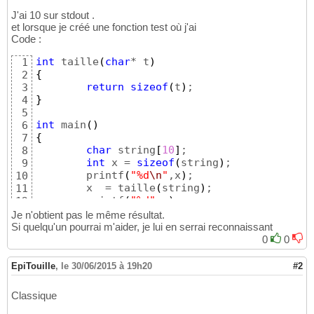
J'ai 10 sur stdout .
et lorsque je créé une fonction test où j'ai
Code :
int
 taille
(
char
* t
)
1
{
2
return
sizeof
(
t
)
3
}
4
5
int
 main
(
)
6
{
7
char
 string
[
10
]
;

8
int
 x = 
sizeof
(
string
)
;

9
        printf
(
"%d
\n
"
,x
)
;

10
        x  = taille
(
string
)
;

11
        printf
(
"%d"
,x
)
;

12
return
0
13
Je n'obtient pas le même résultat.
}
14
Si quelqu'un pourrai m'aider, je lui en serrai reconnaissant
0
0
EpiTouille
,
le 30/06/2015 à 19h20
#2
Classique