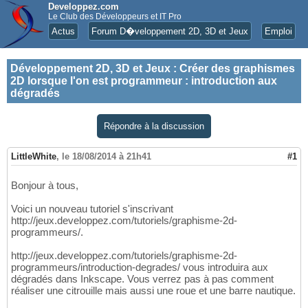
Developpez.com
Le Club des Développeurs et IT Pro
Actus
Forum D�veloppement 2D, 3D et Jeux
Emploi
Développement 2D, 3D et Jeux
:
Créer des graphismes
2D lorsque l'on est programmeur : introduction aux
dégradés
Répondre à la discussion
LittleWhite
,
le 18/08/2014 à 21h41
#1
Bonjour à tous,
Voici un nouveau tutoriel s'inscrivant
http://jeux.developpez.com/tutoriels/graphisme-2d-
programmeurs/.
http://jeux.developpez.com/tutoriels/graphisme-2d-
programmeurs/introduction-degrades/ vous introduira aux
dégradés dans Inkscape. Vous verrez pas à pas comment
réaliser une citrouille mais aussi une roue et une barre nautique.