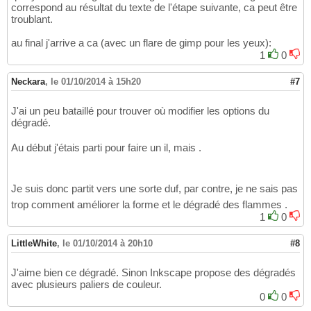
correspond au résultat du texte de l'étape suivante, ca peut être
troublant.
au final j'arrive a ca (avec un flare de gimp pour les yeux):
1
0
Neckara
,
le 01/10/2014 à 15h20
#7
J'ai un peu bataillé pour trouver où modifier les options du
dégradé.
Au début j'étais parti pour faire un il, mais .
Je suis donc partit vers une sorte duf, par contre, je ne sais pas
trop comment améliorer la forme et le dégradé des flammes .
1
0
LittleWhite
,
le 01/10/2014 à 20h10
#8
J'aime bien ce dégradé. Sinon Inkscape propose des dégradés
avec plusieurs paliers de couleur.
0
0