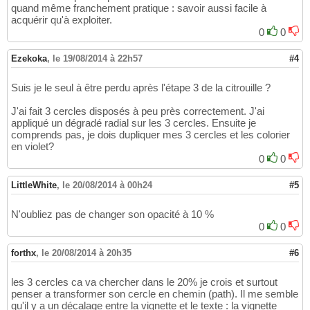
quand même franchement pratique : savoir aussi facile à
acquérir qu'à exploiter.
0
0
Ezekoka
,
le 19/08/2014 à 22h57
#4
Suis je le seul à être perdu après l'étape 3 de la citrouille ?
J'ai fait 3 cercles disposés à peu près correctement. J'ai
appliqué un dégradé radial sur les 3 cercles. Ensuite je
comprends pas, je dois dupliquer mes 3 cercles et les colorier
en violet?
0
0
LittleWhite
,
le 20/08/2014 à 00h24
#5
N'oubliez pas de changer son opacité à 10 %
0
0
forthx
,
le 20/08/2014 à 20h35
#6
les 3 cercles ca va chercher dans le 20% je crois et surtout
penser a transformer son cercle en chemin (path). Il me semble
qu'il y a un décalage entre la vignette et le texte : la vignette