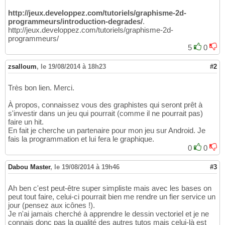
http://jeux.developpez.com/tutoriels/graphisme-2d-
programmeurs/introduction-degrades/
.
http://jeux.developpez.com/tutoriels/graphisme-2d-
programmeurs/
5
0
zsalloum
,
le 19/08/2014 à 18h23
#2
Très bon lien. Merci.
À propos, connaissez vous des graphistes qui seront prêt à
s'investir dans un jeu qui pourrait (comme il ne pourrait pas)
faire un hit.
En fait je cherche un partenaire pour mon jeu sur Android. Je
fais la programmation et lui fera le graphique.
0
0
Dabou Master
,
le 19/08/2014 à 19h46
#3
Ah ben c'est peut-être super simpliste mais avec les bases on
peut tout faire, celui-ci pourrait bien me rendre un fier service un
jour (pensez aux icônes !).
Je n'ai jamais cherché à apprendre le dessin vectoriel et je ne
connais donc pas la qualité des autres tutos mais celui-là est