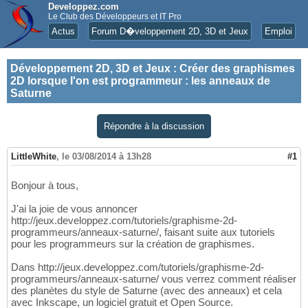
Developpez.com
Le Club des Développeurs et IT Pro
Actus
Forum D�veloppement 2D, 3D et Jeux
Emploi
Développement 2D, 3D et Jeux
:
Créer des graphismes
2D lorsque l'on est programmeur : les anneaux de
Saturne
Répondre à la discussion
LittleWhite
,
le 03/08/2014 à 13h28
#1
Bonjour à tous,
J'ai la joie de vous annoncer
http://jeux.developpez.com/tutoriels/graphisme-2d-
programmeurs/anneaux-saturne/, faisant suite aux tutoriels
pour les programmeurs sur la création de graphismes.
Dans http://jeux.developpez.com/tutoriels/graphisme-2d-
programmeurs/anneaux-saturne/ vous verrez comment réaliser
des planètes du style de Saturne (avec des anneaux) et cela
avec Inkscape, un logiciel gratuit et Open Source.