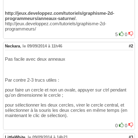
http://jeux.developpez.com/tutoriels/graphisme-2d-
programmeurs/anneaux-saturne/
.
http://jeux.developpez.com/tutoriels/graphisme-2d-
programmeurs/
5
0
Neckara
,
le 09/09/2014 à 11h46
#2
Pas facile avec deux anneaux
Par contre 2-3 trucs utiles :
pour faire un cercle et non un ovale, appuyer sur ctrl pendant
qu'on dimensionne le cercle ;
pour sélectionner les deux cercles, virer le cercle central, et
sélectionner à la souris les deux cercles en même temps (en
maintenant le clic de sélection).
0
0
LittleWhite
,
le 09/09/2014 à 14h21
#3