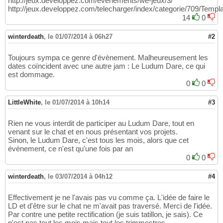
http://jeux.developpez.com/evenements/we-jeux/3/
http://jeux.developpez.com/telecharger/index/categorie/709/Templ
14
0
winterdeath
,
le 01/07/2014 à 06h27
#2
Toujours sympa ce genre d'évènement. Malheureusement les
dates coïncident avec une autre jam : Le Ludum Dare, ce qui
est dommage.
0
0
LittleWhite
,
le 01/07/2014 à 10h14
#3
Rien ne vous interdit de participer au Ludum Dare, tout en
venant sur le chat et en nous présentant vos projets.
Sinon, le Ludum Dare, c'est tous les mois, alors que cet
événement, ce n'est qu'une fois par an
0
0
winterdeath
,
le 03/07/2014 à 04h12
#4
Effectivement je ne l'avais pas vu comme ça. L'idée de faire le
LD et d'être sur le chat ne m'avait pas traversé. Merci de l'idée.
Par contre une petite rectification (je suis tatillon, je sais). Ce
n'est pas tout les mois mais tout les trimmestres.