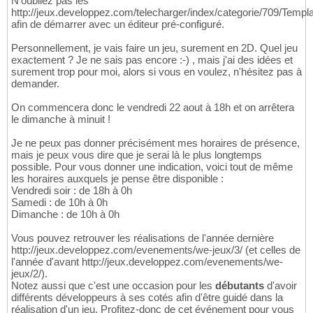
N'oubliez pas les
http://jeux.developpez.com/telecharger/index/categorie/709/Templ
afin de démarrer avec un éditeur pré-configuré.
Personnellement, je vais faire un jeu, surement en 2D. Quel jeu
exactement ? Je ne sais pas encore :-) , mais j'ai des idées et
surement trop pour moi, alors si vous en voulez, n'hésitez pas à
demander.
On commencera donc le vendredi 22 aout à 18h et on arrêtera
le dimanche à minuit !
Je ne peux pas donner précisément mes horaires de présence,
mais je peux vous dire que je serai là le plus longtemps
possible. Pour vous donner une indication, voici tout de même
les horaires auxquels je pense être disponible :
Vendredi soir : de 18h à 0h
Samedi : de 10h à 0h
Dimanche : de 10h à 0h
Vous pouvez retrouver les réalisations de l'année dernière
http://jeux.developpez.com/evenements/we-jeux/3/ (et celles de
l'année d'avant http://jeux.developpez.com/evenements/we-
jeux/2/).
Notez aussi que c'est une occasion pour les
débutants
d'avoir
différents développeurs à ses cotés afin d'être guidé dans la
réalisation d'un jeu. Profitez-donc de cet événement pour vous