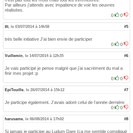
Par ailleurs j'attends avec impatience de voir les oeuvres
réalisées.
0
0
tlt
,
le 03/07/2014 à 14h58
#5
très belle initiative J'ai bien envie de participer
0
0
Vuillemin
,
le 14/07/2014 à 12h35
#6
Je vais participé je pense malgré que j'ai sacrément du mal a
finir mes projet :p
0
0
EpiTouille
,
le 26/07/2014 à 15h12
#7
Je participe également. J'avais adoré celui de l'année dernière
0
0
harusame
,
le 06/08/2014 à 17h02
#8
Si jamais je participe au Ludum Dare (ça me semble compliqué