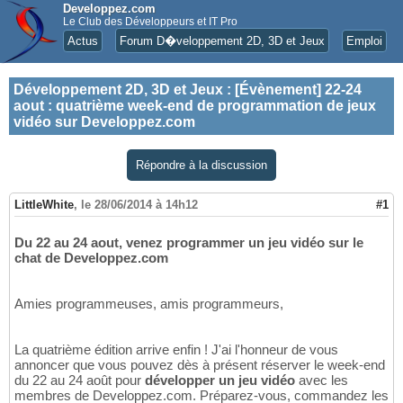
Developpez.com
Le Club des Développeurs et IT Pro
Actus
Forum D�veloppement 2D, 3D et Jeux
Emploi
Développement 2D, 3D et Jeux
:
[Évènement] 22-24
aout : quatrième week-end de programmation de jeux
vidéo sur Developpez.com
Répondre à la discussion
LittleWhite
,
le 28/06/2014 à 14h12
#1
Du 22 au 24 aout, venez programmer un jeu vidéo sur le
chat de Developpez.com
Amies programmeuses, amis programmeurs,
La quatrième édition arrive enfin ! J'ai l'honneur de vous
annoncer que vous pouvez dès à présent réserver le week-end
du 22 au 24 août pour
développer un jeu vidéo
avec les
membres de Developpez.com. Préparez-vous, commandez les