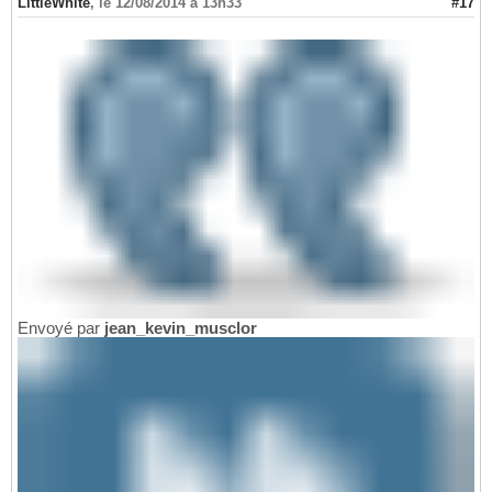
LittleWhite
,
le 12/08/2014 à 13h33
#17
Envoyé par
jean_kevin_musclor