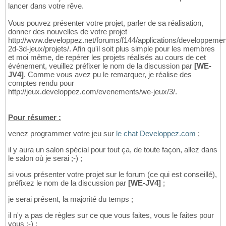
lancer dans votre rêve.
Vous pouvez présenter votre projet, parler de sa réalisation,
donner des nouvelles de votre projet
http://www.developpez.net/forums/f144/applications/developpemen
2d-3d-jeux/projets/. Afin qu'il soit plus simple pour les membres
et moi même, de repérer les projets réalisés au cours de cet
événement, veuillez préfixer le nom de la discussion par
[WE-
JV4]
. Comme vous avez pu le remarquer, je réalise des
comptes rendu pour
http://jeux.developpez.com/evenements/we-jeux/3/.
Pour résumer :
venez programmer votre jeu sur
le chat Developpez.com
;
il y aura un salon spécial pour tout ça, de toute façon, allez dans
le salon où je serai ;-) ;
si vous présenter votre projet sur le forum (ce qui est conseillé),
préfixez le nom de la discussion par
[WE-JV4]
;
je serai présent, la majorité du temps ;
il n'y a pas de règles sur ce que vous faites, vous le faites pour
vous ;-) ;