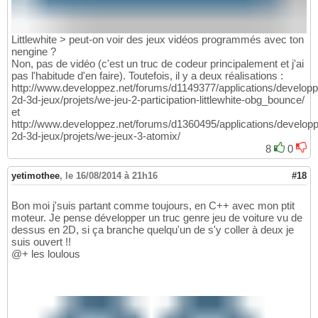
Littlewhite > peut-on voir des jeux vidéos programmés avec ton
nengine ?
Non, pas de vidéo (c'est un truc de codeur principalement et j'ai
pas l'habitude d'en faire). Toutefois, il y a deux réalisations :
http://www.developpez.net/forums/d1149377/applications/develop
2d-3d-jeux/projets/we-jeu-2-participation-littlewhite-obg_bounce/
et
http://www.developpez.net/forums/d1360495/applications/develop
2d-3d-jeux/projets/we-jeux-3-atomix/
8
0
yetimothee
,
le 16/08/2014 à 21h16
#18
Bon moi j'suis partant comme toujours, en C++ avec mon ptit
moteur. Je pense développer un truc genre jeu de voiture vu de
dessus en 2D, si ça branche quelqu'un de s'y coller à deux je
suis ouvert !!
@+ les loulous