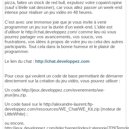
pizza, faites un stock de red bull, expulsez votre copain/copine
(sauf s'il/elle sait dessiner), car vous allez passer un week-end
intense pour réaliser un jeu vidéo en 48 heures.
C'est avec une immense joie que je vous invite à venir
programmer un jeu sur la durée d'un week-end. L'idée est
d'utiliser le http://chat.developpez.com/ comme lieu où vous
pourrez partager vos avancements, vos soucis, vos
frustrations, vos idées à propos de votre jeu ou celui des autres
participants. Tout cela dans la bonne humeur et le plaisir de
programmer.
Le lien du chat :
http://chat.developpez.com
Pour ceux qui veulent un code de base permettant de démarrer
directement sur la création du jeu vidéo, vous pouvez utiliser :
Un code http://jeux.developpez.com/evenements/we-
jeux/jeu.zip.
Un code basé sur le http://alexandre-laurent.ftp-
developpez.com/ressources/WE_Chat/WE_Kit.zip (moteur de
LittleWhite) ;
ou encore,
http://jeux.developpez.com/telecharger/index/categorie/709/Templa