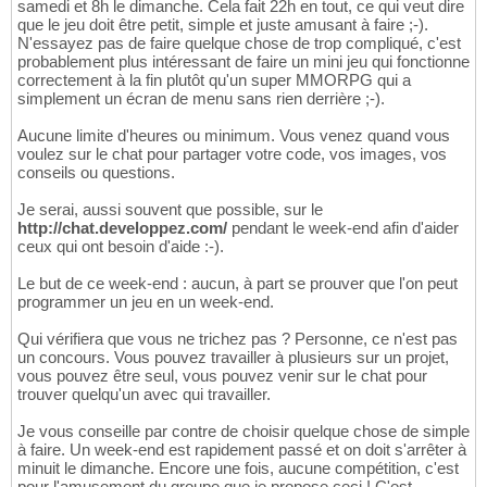
samedi et 8h le dimanche. Cela fait 22h en tout, ce qui veut dire
que le jeu doit être petit, simple et juste amusant à faire ;-).
N'essayez pas de faire quelque chose de trop compliqué, c'est
probablement plus intéressant de faire un mini jeu qui fonctionne
correctement à la fin plutôt qu'un super MMORPG qui a
simplement un écran de menu sans rien derrière ;-).
Aucune limite d'heures ou minimum. Vous venez quand vous
voulez sur le chat pour partager votre code, vos images, vos
conseils ou questions.
Je serai, aussi souvent que possible, sur le
http://chat.developpez.com/
pendant le week-end afin d'aider
ceux qui ont besoin d'aide :-).
Le but de ce week-end : aucun, à part se prouver que l'on peut
programmer un jeu en un week-end.
Qui vérifiera que vous ne trichez pas ? Personne, ce n'est pas
un concours. Vous pouvez travailler à plusieurs sur un projet,
vous pouvez être seul, vous pouvez venir sur le chat pour
trouver quelqu'un avec qui travailler.
Je vous conseille par contre de choisir quelque chose de simple
à faire. Un week-end est rapidement passé et on doit s'arrêter à
minuit le dimanche. Encore une fois, aucune compétition, c'est
pour l'amusement du groupe que je propose ceci ! C'est