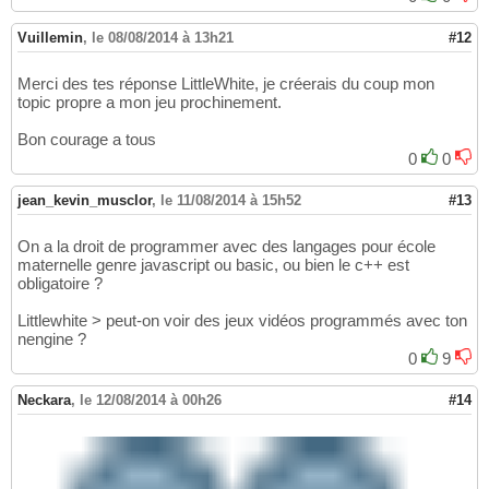
Vuillemin
,
le 08/08/2014 à 13h21
#12
Merci des tes réponse LittleWhite, je créerais du coup mon
topic propre a mon jeu prochinement.
Bon courage a tous
0
0
jean_kevin_musclor
,
le 11/08/2014 à 15h52
#13
On a la droit de programmer avec des langages pour école
maternelle genre javascript ou basic, ou bien le c++ est
obligatoire ?
Littlewhite > peut-on voir des jeux vidéos programmés avec ton
nengine ?
0
9
Neckara
,
le 12/08/2014 à 00h26
#14