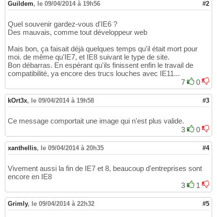
Guildem
,
le 09/04/2014 à 19h56
#2
Quel souvenir gardez-vous d'IE6 ?
Des mauvais, comme tout développeur web
Mais bon, ça faisait déjà quelques temps qu'il était mort pour
moi. de même qu'IE7, et IE8 suivant le type de site.
Bon débarras. En espérant qu'ils finissent enfin le travail de
compatibilité, ya encore des trucs louches avec IE11...
7
0
kOrt3x
,
le 09/04/2014 à 19h58
#3
Ce message comportait une image qui n'est plus valide.
3
0
xanthellis
,
le 09/04/2014 à 20h35
#4
Vivement aussi la fin de IE7 et 8, beaucoup d'entreprises sont
encore en IE8
3
1
Grimly
,
le 09/04/2014 à 22h32
#5