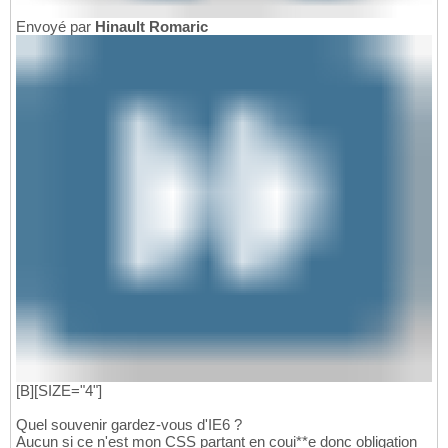
Envoyé par
Hinault Romaric
[B][SIZE="4"]
Quel souvenir gardez-vous d'IE6 ?
Aucun si ce n'est mon CSS partant en coui**e donc obligation