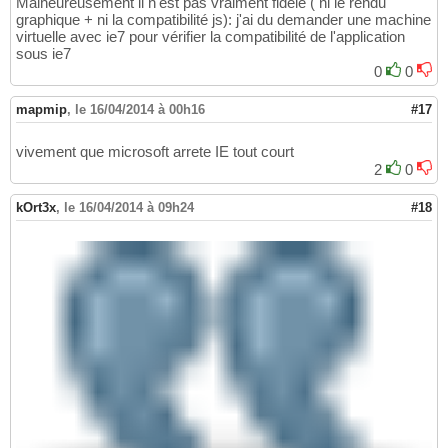
Malheureusement il n'est pas vraiment fidèle ( ni le rendu
graphique + ni la compatibilité js): j'ai du demander une machine
virtuelle avec ie7 pour vérifier la compatibilité de l'application
sous ie7
0
0
mapmip
,
le 16/04/2014 à 00h16
#17
vivement que microsoft arrete IE tout court
2
0
kOrt3x
,
le 16/04/2014 à 09h24
#18