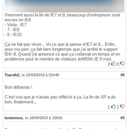
Vivement aussi la fin de IE7 et 8, beaucoup d'entreprises sont
encore en IE8
- Vista : IE7
- 7 : IE8
- 8 : IE10
Ça ne fait pas rêver... Vu ce que je pense d'IE7 et 8... Enfin,
pour ma part, ça fait bien longtemps que j'ai arrêté le support
IE6~8. Quand j'ai annoncé ce que ça coûterait en temps et en
problèmes pour le nombre de visiteurs &#8594; IE 9 mini.
2
0
Traroth2
,
le 10/04/2014 à 01h40
#8
Bon débarras !
C'est vrai que je n'avais pas réfléchi à ça. La fin de XP a du
bon, finalement...
1
1
tontonnux
,
le 10/04/2014 à 10h01
#9