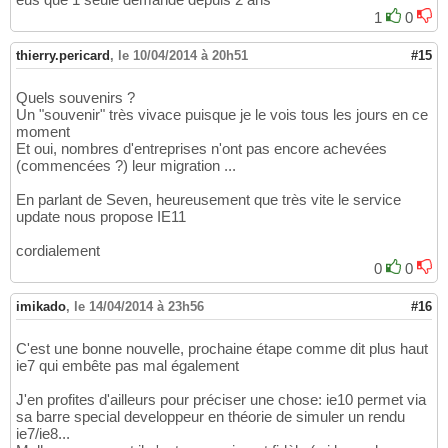
1
0
thierry.pericard
,
le 10/04/2014 à 20h51
#15
Quels souvenirs ?
Un "souvenir" très vivace puisque je le vois tous les jours en ce
moment
Et oui, nombres d'entreprises n'ont pas encore achevées
(commencées ?) leur migration ...
En parlant de Seven, heureusement que très vite le service
update nous propose IE11
cordialement
0
0
imikado
,
le 14/04/2014 à 23h56
#16
C'est une bonne nouvelle, prochaine étape comme dit plus haut
ie7 qui embête pas mal également
J'en profites d'ailleurs pour préciser une chose: ie10 permet via
sa barre special developpeur en théorie de simuler un rendu
ie7/ie8...