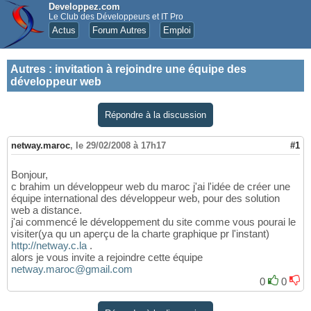
Developpez.com
Le Club des Développeurs et IT Pro
Actus
Forum Autres
Emploi
Autres
:
invitation à rejoindre une équipe des
développeur web
Répondre à la discussion
netway.maroc
,
le 29/02/2008 à 17h17
#1
Bonjour,
c brahim un développeur web du maroc j'ai l'idée de créer une
équipe international des développeur web, pour des solution
web a distance.
j'ai commencé le développement du site comme vous pourai le
visiter(ya qu un aperçu de la charte graphique pr l'instant)
http://netway.c.la
.
alors je vous invite a rejoindre cette équipe
netway.maroc@gmail.com
0
0