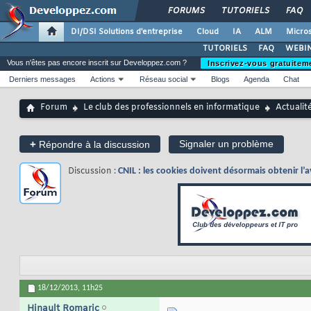
FORUMS
TUTORIELS
FAQ
DI/DSI Solutions d'entreprise
Cloud
IA
ALM
Micros
TUTORIELS
FAQ
WEBIN
Vous n'êtes pas encore inscrit sur Developpez.com ?
Inscrivez-vous gratuitem
Derniers messages
Actions
Réseau social
Blogs
Agenda
Chat
Forum
Le club des professionnels en informatique
Actualit
+
Signaler un problème
Répondre à la discussion
Discussion :
CNIL : les cookies doivent désormais obtenir l’a
18/12/2013,
11h25
Hinault Romaric