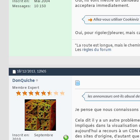
Oui, ils vont mettre un bandeau q
Inscrit en
Mai 2004
acceptera immediatement.
Messages
10 150
Allez-vous utiliser Cookieviz 
Oui, pour rigoler/pleurer, mais 
"La route est longue, mais le chemin
Les
règles du forum
18/12/2013,
12h05
DonQuiche
Membre Expert
les annonceurs ont-ils abusé d
Je pense que nous connaissons t
Cela dit il y a un autre problème
impliqués dans la visualisation 
aujourd'hui a recours à un CDN e
Inscrit en
Septembre
des sites d'origine, d'autant que
2010