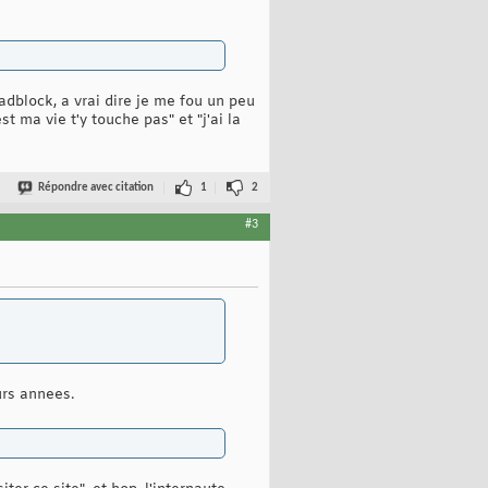
adblock, a vrai dire je me fou un peu
st ma vie t'y touche pas" et "j'ai la
Répondre avec citation
1
2
#3
eurs annees.