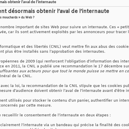
ais obtenir l’aval de l’internaute
ent désormais obtenir l’aval de l’internaute
its mouchards » du Web ?
n nombre important de sites Web pour suivre un internaute. Ces « peti
vée, car ils sont activement exploités par les annonceurs pour tracer le
ormatique et des libertés (CNIL) veut mettre fin aux abus des cookies 
t plus être installés sans l’approbation des internautes.
ropéennes de 2009 (qui renforcent l'obligation d'information des inte
nce en 2011, la CNIL a publié une recommandation le 17 décembre sur 
suffisantes aux acteurs pour que tout le monde puisse se mettre en co
énéral de la CNIL.
avec la loi, la recommandation de la CNIL stipule que les cookies pub
esure d’audience doivent obtenir l’aval de l’internaute avant d’être in
t utilisés pour stocker le contenu d’un panier, authentifier un inter
 concernés par cette mesure.
 recueillir le consentement de l’internaute en deux étapes :
clairement l’internaute via un bandeau qui précise la finalité des cooki