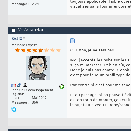
toujours applicable (faible duré
Messages
2 741
visualisés sans fournir encore 
18/12/2013,
12h31
Kearz
Membre Expert
Oui, non, je ne sais pas.
Moi j'accepte les pubs sur les s
si ça m'intéresse. Et bien sûr, ça
Donc je suis pas contre le cooki
c'est pour faire un profil type d
Par contre si c'est pour me tendr
Ingénieur développement
logiciels
Et au passage, si on pouvait évi
Inscrit en
Mai 2012
est en train de monter, ça serait
Messages
856
le sujet au niveau Europe/Mond