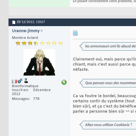
En posant correctement votre problème, on
18/12/2013,
11h57
Uranne-jimmy
Membre éclairé
les annonceurs ont-ils abusé d
Clairement oui, mais parce qu'il
chiant, mais c'est aussi parce qu'
néfaste.
Que pensez-vous des recommanda
Bioinformatique
Inscrit en
Décembre
2012
Ca va foutre le bordel, beaucoup
Messages
778
certains sortir du système (tout
bien sûr), et ça c'est du bénéfi
parler a personne bien sûr ^^ si c
Allez-vous utiliser Cookieviz ?