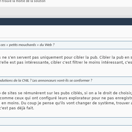
 trouve la moitié de la solution
e ces « petits mouchards » du Web ?
s ne s'en servent pas uniquement pour cibler la pub. Cibler la pub en s
elle est pas intéressante, cibler c'est filtrer le moins intéressant, c'es
tions de la CNIL ? Les annonceurs vont-ils se conformer ?
 de sites se rémunèrent sur les pubs ciblés, si on a le droit de choisi
 comme ceux qui ont configuré leurs explorateur pour ne pas enregistr
ce en moins. Du coup je pense qu'ils vont changer de système, trouver 
'est pas déjà fait.