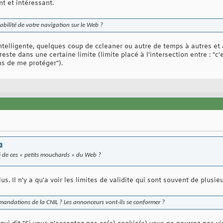
nt et intéressant.
bilité de votre navigation sur le Web ?
ntelligente, quelques coup de ccleaner ou autre de temps à autres et 
este dans une certaine limite (limite placé à l'intersection entre : "c'e
s de me protéger").
é de ces « petits mouchards » du Web ?
lus. Il n'y a qu'a voir les limites de validite qui sont souvent de plusi
ndations de la CNIL ? Les annonceurs vont-ils se conformer ?