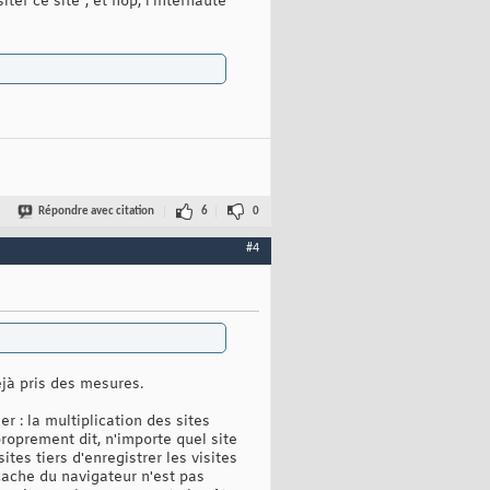
ter ce site", et hop, l'internaute
Répondre avec citation
6
0
#4
jà pris des mesures.
r : la multiplication des sites
roprement dit, n'importe quel site
tes tiers d'enregistrer les visites
 cache du navigateur n'est pas