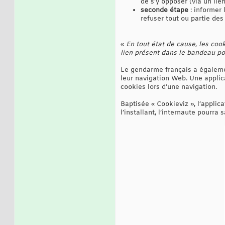
de s'y opposer (via un lie
seconde étape
: informer 
refuser tout ou partie des
«
En tout état de cause, les cook
lien présent dans le bandeau pou
Le gendarme français a égalemen
leur navigation Web. Une applica
cookies lors d’une navigation.
Baptisée « Cookieviz », l’applica
l’installant, l’internaute pourra 