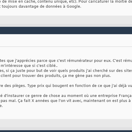
e de mise en cache, contenu unique, etc). Pour caricaturer la moitié 
et toujours davantage de données à Google.
ites que j'apprécies parce que c'est rémunérateur pour eux. C'est rému
 m'intéresse que si c'est ciblé..
es, si ça juste pour but de voir quels produits j'ai cherché sur des s
e client pour trouver des produits, ça me gène pas non plus.
e des pièges. Type prix qui bougent en fonction de ce que j'ai déjà vu/
té d'instaurer ce genre de chose au moment où une entreprise Françai
 pas mal. Ça fait X années que l'on vit avec, maintenant on est plus à 
e.