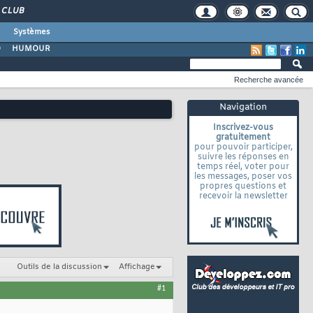
CLUB
Systèmes
O
HUMOUR
Recherche avancée
Navigation
Inscrivez-vous
gratuitement
pour pouvoir participer,
suivre les réponses en
temps réel, voter pour
les messages, poser vos
propres questions et
recevoir la newsletter
Outils de la discussion
Affichage
#1