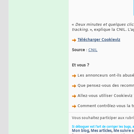
«
Deux minutes et quelques clics
tracking.
», explique la CNIL. L’
Télécharger Cookieviz
Source
:
CNIL
Et vous ?
Les annonceurs ont-ils abusé
Que pensez-vous des recomman
Allez-vous utiliser Cookieviz 
Comment contrôlez-vous la tra
Vous souhaitez participer aux rub
Si déboguer est l’art de corriger les bugs, 
Mon blog
,
Mes articles
,
Me suivre s