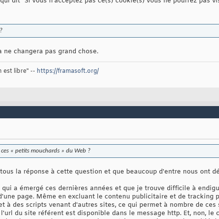
ui dit "Si vous n'acceptez pas ce(s) cookie(s) vous ne pourrez pas visi
?
ca ne changera pas grand chose.
 est libre" --
https://framasoft.org/
e ces « petits mouchards » du Web ?
ous la réponse à cette question et que beaucoup d'entre nous ont dé
 qui a émergé ces dernières années et que je trouve difficile à endigue
d'une page. Même en excluant le contenu publicitaire et de tracking p
t à des scripts venant d'autres sites, ce qui permet à nombre de ces si
 l'url du site référent est disponible dans le message http. Et, non, le