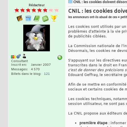
CNIL : les cookies doivent désorm
Rédacteur
CNIL : les cookies doiv
les annonceurs ont-ils abusé de ces « pet
Les cookies sont utilisés par u
problèmes d’atteinte à la vie pri
de publicités ciblées.
La Commission nationale de l'inf
Désormais, les cookies ne devron
S’appuyant sur les directives eu
Consultant
Inscrit en
Janvier 2007
transcrites dans le droit en Fra
Messages
4 570
c’est de donner des précisions 
Billets dans le blog
121
Edouard Geffray, le secrétaire g
Afin de se mettre en conformité 
sociaux et certains cookies de m
Les cookies techniques, notammen
session utilisateur, ne sont pas
La CNIL propose aux éditeurs de
première étape
: informer 