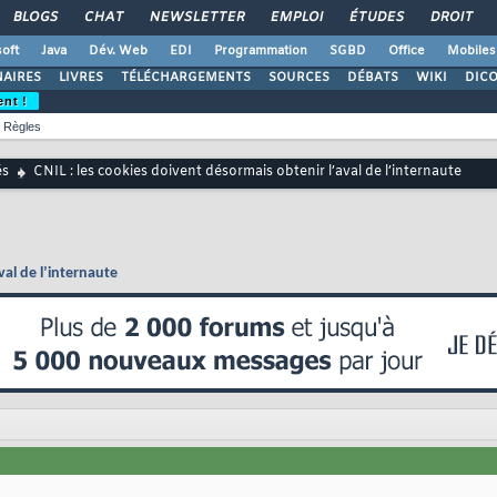
BLOGS
CHAT
NEWSLETTER
EMPLOI
ÉTUDES
DROIT
oft
Java
Dév. Web
EDI
Programmation
SGBD
Office
Mobiles
AIRES
LIVRES
TÉLÉCHARGEMENTS
SOURCES
DÉBATS
WIKI
DIC
ent !
Règles
és
CNIL : les cookies doivent désormais obtenir l’aval de l’internaute
val de l’internaute