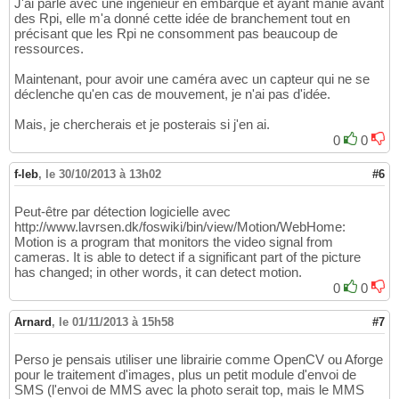
J'ai parlé avec une ingénieur en embarqué et ayant manié avant
des Rpi, elle m'a donné cette idée de branchement tout en
précisant que les Rpi ne consomment pas beaucoup de
ressources.
Maintenant, pour avoir une caméra avec un capteur qui ne se
déclenche qu'en cas de mouvement, je n'ai pas d'idée.
Mais, je chercherais et je posterais si j'en ai.
0
0
f-leb
,
le 30/10/2013 à 13h02
#6
Peut-être par détection logicielle avec
http://www.lavrsen.dk/foswiki/bin/view/Motion/WebHome:
Motion is a program that monitors the video signal from
cameras. It is able to detect if a significant part of the picture
has changed; in other words, it can detect motion.
0
0
Arnard
,
le 01/11/2013 à 15h58
#7
Perso je pensais utiliser une librairie comme OpenCV ou Aforge
pour le traitement d'images, plus un petit module d'envoi de
SMS (l'envoi de MMS avec la photo serait top, mais le MMS