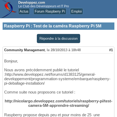
Developpez.com
Le Club des Développeurs et IT Pro
Actus
Forum Raspberry Pi
Emploi
Raspberry Pi
:
Test de la caméra Raspberry Pi 5M
Répondre à la discussion
Community Management
,
le 28/10/2013 à 18h48
#1
Bonjour,
Nous avons précédemment publié le tutoriel
:http://www.developpez.net/forums/d1383125/general-
developpement/programmation-systeme/embarque/raspberry-
pi-deballage-installation/
Comme suite nous proposons ce tutoriel :
http://nicolargo.developpez.com/tutoriels/raspberry-pi/test-
camera-5M-apprendre-streaming/
Raspberry propose depuis peu et pour moins de 25  une