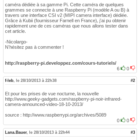
caméra dédiée à sa gamme Pi. Cette caméra de quelques
grammes se connecte à une Raspberry Pi (modèle A ou B) à
travers une interface CSI v2 (MIPI camera interface) dédiée.
Grâce à Kubii (fournisseur Farnell en France), j'ai pu obtenir
rapidement une de ces caméras que nous allons tester dans
cet article.
-Nicolargo-
N'hésitez pas à commenter !
http://raspberry-pi.developpez.com/cours-tutoriels/
6
0
f-leb
,
le 28/10/2013 à 22h38
#2
Et pour les prises de vue nocturne, la nouvelle
http://www.geeky-gadgets.com/raspberry-pi-noir-infrared-
camera-announced-video-18-10-2013/
source : http://www.raspberrypi.org/archives/5089
0
0
Lana.Bauer
,
le 28/10/2013 à 22h44
#3