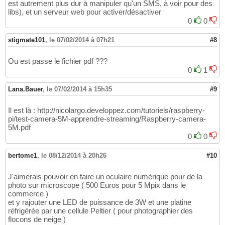
est autrement plus dur à manipuler qu'un SMS, à voir pour des
libs), et un serveur web pour activer/désactiver
0
0
stigmate101
,
le 07/02/2014 à 07h21
#8
Ou est passe le fichier pdf ???
0
1
Lana.Bauer
,
le 07/02/2014 à 15h35
#9
Il est là : http://nicolargo.developpez.com/tutoriels/raspberry-
pi/test-camera-5M-apprendre-streaming/Raspberry-camera-
5M.pdf
0
0
bertome1
,
le 08/12/2014 à 20h26
#10
J'aimerais pouvoir en faire un oculaire numérique pour de la
photo sur microscope ( 500 Euros pour 5 Mpix dans le
commerce )
et y rajouter une LED de puissance de 3W et une platine
réfrigérée par une cellule Peltier ( pour photographier des
flocons de neige )