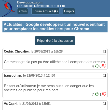
Developpez.com
Le Club des Développeurs et IT Pro
Actus
Forum Actualit�s
Emploi
Actualités
:
Google développerait un nouvel identifiant
pour remplacer les cookies tiers pour Chrome
Répondre à la discussion
Cedric Chevalier
,
le 20/09/2013 à 16h28
#1
Ce message n'a pas pu être affiché car il comporte des erreurs.
4
0
transgohan
,
le 21/09/2013 à 12h30
#2
En tant qu'utilisateur je me sens aussi en danger que les
sociétés de publicité pour ma part...
7
1
ValCapri
,
le 21/09/2013 à 13h51
#3