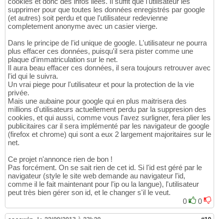
cookies et donc des infos liées. Il suffit que l'utilisateur les
supprimer pour que toutes les données enregistrés par google
(et autres) soit perdu et que l'utilisateur redevienne
completement anonyme avec un casier vierge.
Dans le principe de l'id unique de google. L'utilisateur ne pourra
plus effacer ces données, puisqu'il sera pister comme une
plaque d'immatriculation sur le net.
Il aura beau effacer ces données, il sera toujours retrouver avec
l'id qui le suivra.
Un vrai piege pour l'utilisateur et pour la protection de la vie
privée.
Mais une aubaine pour google qui en plus maitrisera des
millions d'utilisateurs actuellement perdu par la suppresion des
cookies, et qui aussi, comme vous l'avez surligner, fera plier les
publicitaires car il sera implémenté par les navigateur de google
(firefox et chrome) qui sont a eux 2 largement majoritaires sur le
net.
Ce projet n'annonce rien de bon !
Pas forcément. On se sait rien de cet id. Si l'id est géré par le
navigateur (style le site web demande au navigateur l'id,
comme il le fait maintenant pour l'ip ou la langue), l'utilisateur
peut très bien gérer son id, et le changer s'il le veut.
0
0