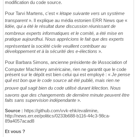
modification du code source.
Pour Tarvi Martens, c'est «
létape suivante vers un système
transparent
». Il explique au média estonien ERR News que «
lidée, qui a été le résultat dune discussion réunissant de
nombreux experts informatiques et le comité, a été mise en
pratique aujourdhui. Nous apprécions le fait que des experts
représentant la société civile veuillent contribuer au
développement et à la sécurité des e-élections
».
Pour Barbara Simons, ancienne présidente de lAssociation of
Computer Machinery américaine, rien ne garantit que le code
présent sur le dépôt est bien celui qui est employé : «
Je pense
quil est bon que le code source ait été publié, mais rien ne
prouve quil sagit bien du code utilisé durant lélection. Nous
savons que des changements de dernière minute peuvent être
faits sans supervision indépendante
».
Source :
https://github.com/vvk-ehk/evalimine,
http://news.err.ee/politics/0233b688-b116-44c3-98ca-
89a4057acad8
Et vous ?