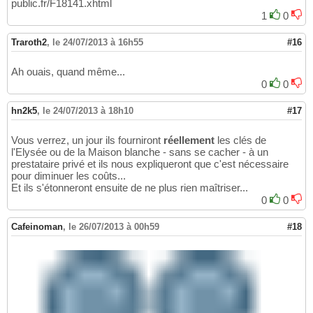
public.fr/F18141.xhtml
1
0
Traroth2
,
le 24/07/2013 à 16h55
#16
Ah ouais, quand même...
0
0
hn2k5
,
le 24/07/2013 à 18h10
#17
Vous verrez, un jour ils fourniront
réellement
les clés de
l'Elysée ou de la Maison blanche - sans se cacher - à un
prestataire privé et ils nous expliqueront que c'est nécessaire
pour diminuer les coûts...
Et ils s'étonneront ensuite de ne plus rien maîtriser...
0
0
Cafeinoman
,
le 26/07/2013 à 00h59
#18