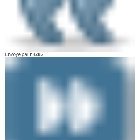
Envoyé par
hn2k5