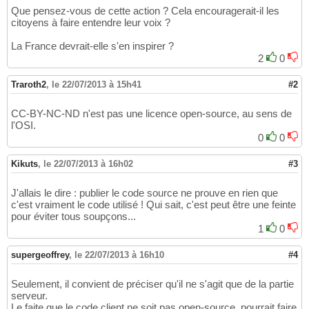
Que pensez-vous de cette action ? Cela encouragerait-il les
citoyens à faire entendre leur voix ?
La France devrait-elle s'en inspirer ?
2
0
Traroth2
,
le 22/07/2013 à 15h41
#2
CC-BY-NC-ND n'est pas une licence open-source, au sens de
l'OSI.
0
0
Kikuts
,
le 22/07/2013 à 16h02
#3
J'allais le dire : publier le code source ne prouve en rien que
c'est vraiment le code utilisé ! Qui sait, c'est peut être une feinte
pour éviter tous soupçons...
1
0
supergeoffrey
,
le 22/07/2013 à 16h10
#4
Seulement, il convient de préciser qu'il ne s'agit que de la partie
serveur.
Le faite que le code client ne soit pas open-source, pourrait faire