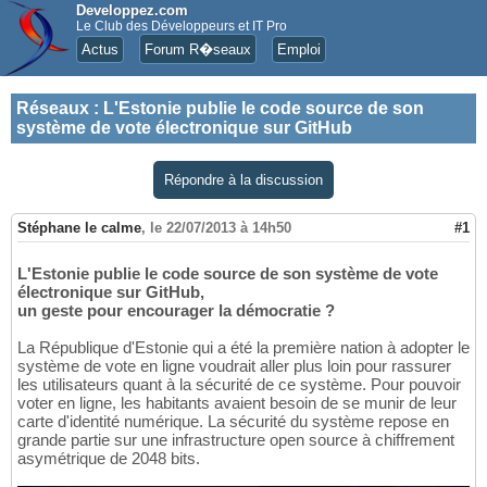
Developpez.com
Le Club des Développeurs et IT Pro
Actus
Forum R�seaux
Emploi
Réseaux
:
L'Estonie publie le code source de son
système de vote électronique sur GitHub
Répondre à la discussion
Stéphane le calme
,
le 22/07/2013 à 14h50
#1
L'Estonie publie le code source de son système de vote
électronique sur GitHub,
un geste pour encourager la démocratie ?
La République d'Estonie qui a été la première nation à adopter le
système de vote en ligne voudrait aller plus loin pour rassurer
les utilisateurs quant à la sécurité de ce système. Pour pouvoir
voter en ligne, les habitants avaient besoin de se munir de leur
carte d'identité numérique. La sécurité du système repose en
grande partie sur une infrastructure open source à chiffrement
asymétrique de 2048 bits.