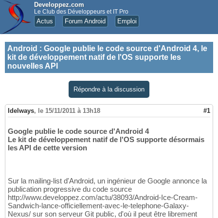
Developpez.com
Le Club des Développeurs et IT Pro
Actus
Forum Android
Emploi
Android
:
Google publie le code source d'Android 4, le
kit de développement natif de l'OS supporte les
nouvelles API
Répondre à la discussion
Idelways
,
le 15/11/2011 à 13h18
#1
Google publie le code source d'Android 4
Le kit de développement natif de l'OS supporte désormais
les API de cette version
Sur la mailing-list d'Android, un ingénieur de Google annonce la
publication progressive du code source
http://www.developpez.com/actu/38093/Android-Ice-Cream-
Sandwich-lance-officiellement-avec-le-telephone-Galaxy-
Nexus/ sur son serveur Git public, d'où il peut être librement