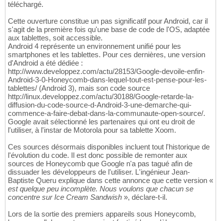
téléchargé.
Cette ouverture constitue un pas significatif pour Android, car il
s'agit de la première fois qu'une base de code de l'OS, adaptée
aux tablettes, soit accessible.
Android 4 représente un environnement unifié pour les
smartphones et les tablettes. Pour ces dernières, une version
d'Android a été dédiée :
http://www.developpez.com/actu/28153/Google-devoile-enfin-
Android-3-0-Honeycomb-dans-lequel-tout-est-pense-pour-les-
tablettes/ (Android 3), mais son code source
http://linux.developpez.com/actu/30188/Google-retarde-la-
diffusion-du-code-source-d-Android-3-une-demarche-qui-
commence-a-faire-debat-dans-la-communaute-open-source/.
Google avait sélectionné les partenaires qui ont eu droit de
l'utiliser, à l'instar de Motorola pour sa tablette Xoom.
Ces sources désormais disponibles incluent tout l'historique de
l'évolution du code. Il est donc possible de remonter aux
sources de Honeycomb que Google n'a pas tagué afin de
dissuader les développeurs de l'utiliser. L'ingénieur Jean-
Baptiste Queru explique dans cette annonce que cette version «
est quelque peu incomplète. Nous voulons que chacun se
concentre sur Ice Cream Sandwish
», déclare-t-il.
Lors de la sortie des premiers appareils sous Honeycomb,