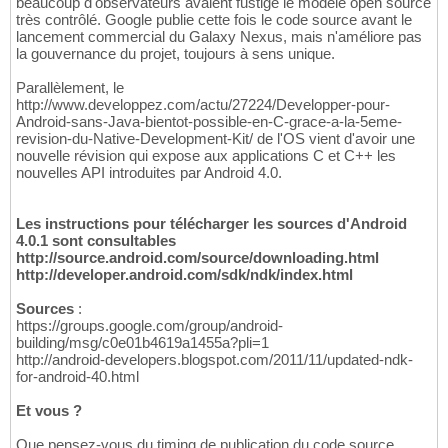
beaucoup d'observateurs avaient fustigé le modèle open source
très contrôlé. Google publie cette fois le code source avant le
lancement commercial du Galaxy Nexus, mais n'améliore pas
la gouvernance du projet, toujours à sens unique.
Parallèlement, le
http://www.developpez.com/actu/27224/Developper-pour-
Android-sans-Java-bientot-possible-en-C-grace-a-la-5eme-
revision-du-Native-Development-Kit/ de l'OS vient d'avoir une
nouvelle révision qui expose aux applications C et C++ les
nouvelles API introduites par Android 4.0.
Les instructions pour télécharger les sources d'Android
4.0.1 sont consultables
http://source.android.com/source/downloading.html
http://developer.android.com/sdk/ndk/index.html
Sources
:
https://groups.google.com/group/android-
building/msg/c0e01b4619a1455a?pli=1
http://android-developers.blogspot.com/2011/11/updated-ndk-
for-android-40.html
Et vous ?
Que pensez-vous du timing de publication du code source