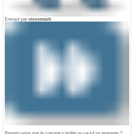
Envoyé par
nicosmash
Pensez-vous que le concept s'arrête ou va-t-il se propager ?