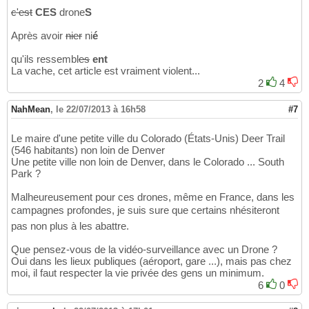
c'est
CES
drone
S
Après avoir
nier
ni
é
qu'ils ressembl
es
ent
La vache, cet article est vraiment violent...
2
4
NahMean
,
le 22/07/2013 à 16h58
#7
Le maire d'une petite ville du Colorado (États-Unis) Deer Trail
(546 habitants) non loin de Denver
Une petite ville non loin de Denver, dans le Colorado ... South
Park ?
Malheureusement pour ces drones, même en France, dans les
campagnes profondes, je suis sure que certains nhésiteront
pas non plus à les abattre.
Que pensez-vous de la vidéo-surveillance avec un Drone ?
Oui dans les lieux publiques (aéroport, gare ...), mais pas chez
moi, il faut respecter la vie privée des gens un minimum.
6
0