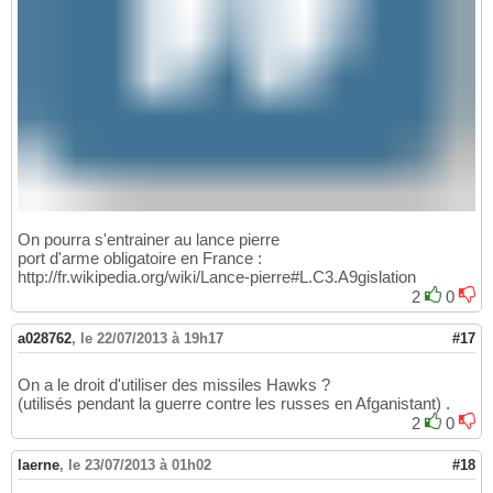
On pourra s'entrainer au lance pierre
port d'arme obligatoire en France :
http://fr.wikipedia.org/wiki/Lance-pierre#L.C3.A9gislation
2
0
a028762
,
le 22/07/2013 à 19h17
#17
On a le droit d'utiliser des missiles Hawks ?
(utilisés pendant la guerre contre les russes en Afganistant) .
2
0
laerne
,
le 23/07/2013 à 01h02
#18