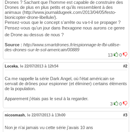
Drones ? Sachant que l'homme est capable de construire des
Drones de plus en plus petits et qu'ils ressemblent à des
animaux (http://www.journaldugeek.com/2013/04/05/festo-
bionicopter-drone-libellule/).
Pensez-vous que le concept s'arrête ou va-t-il se propager ?
Pensez-vous qu'un jour dans lhexagone nous aurons ce genre
de Drone au dessus de nous ?
Source :
http://www.smartdrones.fr/espionnage-le-fbi-utilise-
des-drones-sur-le-sol-americain/00889
13
0
Loceka
,
le 22/07/2013 à 12h54
#2
Ca me rappelle la série Dark Angel, où l'état américain se
servait de drônes pour espionner (et éliminer) certains éléments
de la population.
Apparement j'étais pas le seul à la regarder.
3
0
nicosmash
,
le 22/07/2013 à 13h00
#3
Non je n'ai jamais vu cette série j'avais 10 ans