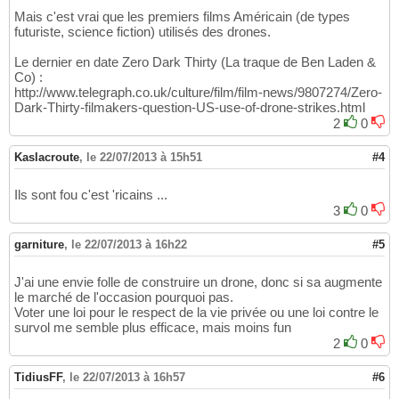
Mais c'est vrai que les premiers films Américain (de types
futuriste, science fiction) utilisés des drones.
Le dernier en date Zero Dark Thirty (La traque de Ben Laden &
Co) :
http://www.telegraph.co.uk/culture/film/film-news/9807274/Zero-
Dark-Thirty-filmakers-question-US-use-of-drone-strikes.html
2
0
Kaslacroute
,
le 22/07/2013 à 15h51
#4
Ils sont fou c'est 'ricains ...
3
0
garniture
,
le 22/07/2013 à 16h22
#5
J'ai une envie folle de construire un drone, donc si sa augmente
le marché de l'occasion pourquoi pas.
Voter une loi pour le respect de la vie privée ou une loi contre le
survol me semble plus efficace, mais moins fun
2
0
TidiusFF
,
le 22/07/2013 à 16h57
#6