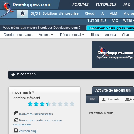
FORUMS
TUTORIELS
FAQ
DI/DSI Solutions d'entreprise
Cloud
IA
ALM
Micros
TUTORIELS
FAQ
WEBIN
Vous n'êtes pas encore inscrit sur Developpez.com ?
Inscrivez-vous gratuitem
Derniers messages
Actions
Réseau social
Blogs
Agenda
Chat
nicosmash
Activité de nicosmash
nicosmash
Membre très actif
Tout
nicosmash
Am
Pas d'activité récente
Trouver tous les messages
Trouver les dernières discussions
commencées
Voir son blog