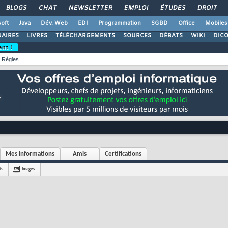
BLOGS
CHAT
NEWSLETTER
EMPLOI
ÉTUDES
DROIT
oft
Java
Dév. Web
EDI
Programmation
SGBD
Office
Mobiles
AIRES
LIVRES
TÉLÉCHARGEMENTS
SOURCES
DÉBATS
WIKI
DIC
ent !
Règles
Mes informations
Amis
Certifications
is
Images