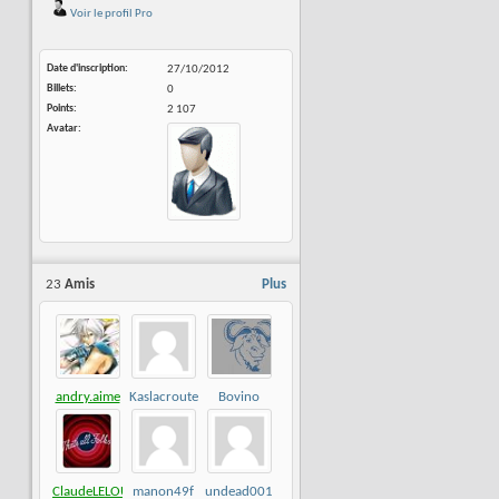
Voir le profil Pro
Date d'inscription
27/10/2012
Billets
0
Points
2 107
Avatar
23
Amis
Plus
andry.aime
Kaslacroute
Bovino
ClaudeLELOUP
manon49f
undead001