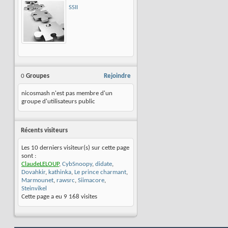
SSII
0
Groupes
Rejoindre
nicosmash n'est pas membre d'un
groupe d'utilisateurs public
Récents visiteurs
Les 10 derniers visiteur(s) sur cette page
sont :
ClaudeLELOUP
,
CybSnoopy
,
didate
,
Dovahkir
,
kathinka
,
Le prince charmant
,
Marmounet
,
rawsrc
,
Siimacore
,
Steinvikel
Cette page a eu
9 168
visites