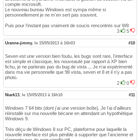
compte microsoft.
Le nouveau bureau Windows est sympa même si
personnellement je ne m'en sert pas souvent.
Puis pour l'instant pas vraiment de soucis rencontrés sur W8
3
5
Uranne-jimmy
,
le 15/05/2013 à 16h03
#10
Seven est une version bien foutu, les bugs sont rare, l'interface
est simple et classique, les nouveauté par rapport à XP bien
fichu, je ne parlerais pas du bug de vista ... Je n'ai expérimenté
dans ma vie personnelle que 98 vista, seven et 8 et il n'y a pas
photo.
2
0
Niark13
,
le 15/05/2013 à 16h10
#11
Windows 7 64 bits (dont j'ai une version boîte). Je l'ai d'ailleurs
réinstallé sur ma nouvelle bécane en attendant un hypothétique
Windows 9.
Très déçu de Windows 8 sur PC, plateforme pour laquelle la
nouvelle interface est plus pénible à supporter que l'ancienne et
n'apporte pas de gain significatif.