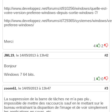
http://www.developpez.net/forums/d910256/windows/quelle-est-
votre-version-preferee-windows-depuis-sortie-windows-7/
http://www.developpez.net/forums/d729365/systemes/windows/ve
preferee-windows/
Merci
4
2
JML19
,
le 14/05/2013 à 13h42
#2
Bonjour
Windows 7 64 bits.
1
0
zoom61
,
le 14/05/2013 à 13h47
#3
La suppression de la barre de tâches ne m'a pas plu ,
impossible de mettre des raccourcis sauf en le mettant sur le
bureau entraînant la disparition de l'image et de voir simplement
les applications en cours, etc.