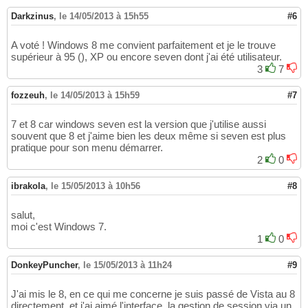
Darkzinus
,
le 14/05/2013 à 15h55
#6
A voté ! Windows 8 me convient parfaitement et je le trouve
supérieur à 95 (), XP ou encore seven dont j'ai été utilisateur.
3
7
fozzeuh
,
le 14/05/2013 à 15h59
#7
7 et 8 car windows seven est la version que j'utilise aussi
souvent que 8 et j'aime bien les deux même si seven est plus
pratique pour son menu démarrer.
2
0
ibrakola
,
le 15/05/2013 à 10h56
#8
salut,
moi c'est Windows 7.
1
0
DonkeyPuncher
,
le 15/05/2013 à 11h24
#9
J'ai mis le 8, en ce qui me concerne je suis passé de Vista au 8
directement, et j'ai aimé l'interface, la gestion de session via un