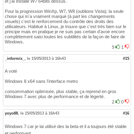
et j'ai installé W7 64bits dessus.
Pour la progression WinXp, W7, W8 (oublions Vista); la seule
chose qui m'a vraiment marqué (à part les changements
visuels) c'est le renforcement du contrôle des droits des
utilisateurs. Habitué à Linux, je trouve que c'est très bien sur le
principe mais en pratique je ne suis pas certain d'avoir encore
complètement saisi toutes les subtilités de la façon de faire de
Windows.
9
1
_informix_
,
le 15/05/2013 à 16h43
#15
A voté
Windows 8 x64 sans l'interface metro
consommation optimisée, plus stable, ça reprend en gros
Windows 7 avec plus de performance et de légerté.
2
0
yoyo88
,
le 15/05/2013 à 16h43
#16
Windows 7 car je lai utilisé des la beta et il a toujours été stable
et performant.