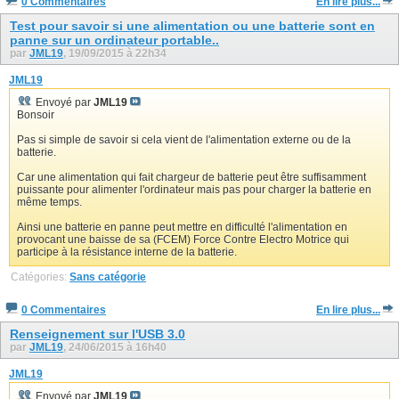
0 Commentaires
En lire plus...
Test pour savoir si une alimentation ou une batterie sont en
panne sur un ordinateur portable..
par
JML19
, 19/09/2015 à 22h34
JML19
Envoyé par
JML19
Bonsoir
Pas si simple de savoir si cela vient de l'alimentation externe ou de la
batterie.
Car une alimentation qui fait chargeur de batterie peut être suffisamment
puissante pour alimenter l'ordinateur mais pas pour charger la batterie en
même temps.
Ainsi une batterie en panne peut mettre en difficulté l'alimentation en
provocant une baisse de sa (FCEM) Force Contre Electro Motrice qui
participe à la résistance interne de la batterie.
Catégories:
Sans catégorie
0 Commentaires
En lire plus...
Renseignement sur l'USB 3.0
par
JML19
, 24/06/2015 à 16h40
JML19
Envoyé par
JML19