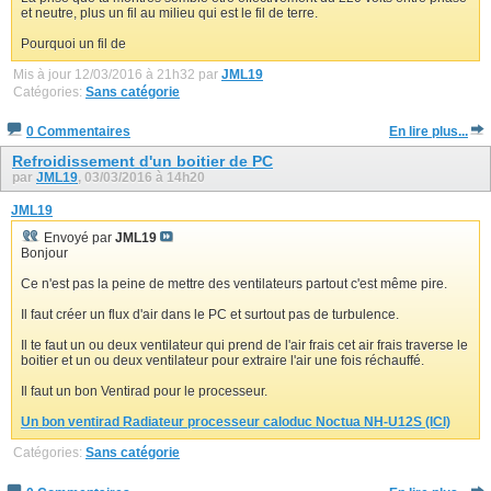
et neutre, plus un fil au milieu qui est le fil de terre.
Pourquoi un fil de
Mis à jour 12/03/2016 à 21h32 par
JML19
Catégories:
Sans catégorie
0 Commentaires
En lire plus...
Refroidissement d'un boitier de PC
par
JML19
, 03/03/2016 à 14h20
JML19
Envoyé par
JML19
Bonjour
Ce n'est pas la peine de mettre des ventilateurs partout c'est même pire.
Il faut créer un flux d'air dans le PC et surtout pas de turbulence.
Il te faut un ou deux ventilateur qui prend de l'air frais cet air frais traverse le
boitier et un ou deux ventilateur pour extraire l'air une fois réchauffé.
Il faut un bon Ventirad pour le processeur.
Un bon ventirad Radiateur processeur caloduc Noctua NH-U12S (ICI)
Catégories:
Sans catégorie