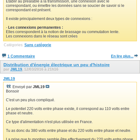
Etablir au préalable à la transmission, une connexion avec le
correspondant, ou émettre les données sans se soucier de savoir si le
correspondant est présent.
Il existe principalement deux types de connexions :
-
Les connexions permanentes :
Elles correspondent à la notion de brassage ou commutation lente.
Les connexions dans le réseau sont crées
Catégories:
Sans catégorie
1 Commentaire
En lire plus...
Distribution d'énergie électrique un peu d'histoire
par
JML19
, 12/03/2016 à 21h16
JML19
Envoyé par
JML19
Bonsoir
C'est un peu plus compliqué.
Le potentiel 220 volts entre phase existe, il correspond au 110 volts entre
phase et neutre.
Ce type d'alimentation n'est plus utilisée en France.
Tu as donc du 380 volts entre phase et du 220 volts entre phase et neutre.
La prise que tu montres semble être effectivement du 220 volts entre phase