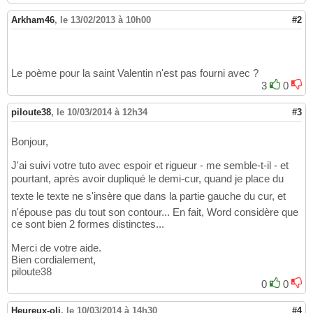
Arkham46
,
le 13/02/2013 à 10h00
#2
Le poème pour la saint Valentin n'est pas fourni avec ?
3
0
piloute38
,
le 10/03/2014 à 12h34
#3
Bonjour,
J'ai suivi votre tuto avec espoir et rigueur - me semble-t-il - et
pourtant, après avoir dupliqué le demi-cur, quand je place du
texte le texte ne s'insère que dans la partie gauche du cur, et
n'épouse pas du tout son contour... En fait, Word considère que
ce sont bien 2 formes distinctes...
Merci de votre aide.
Bien cordialement,
piloute38
0
0
Heureux-oli
,
le 10/03/2014 à 14h30
#4