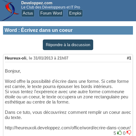
Developpez.com
Le Club des Développeurs et IT Pro
Actus
Forum Word
Emploi
Word
:
Écrivez dans un coeur
Répondre à la discussion
Heureux-oli
,
le 31/01/2013 à 21h07
#1
Bonjour,
Word offre la possibilité d'écrire dans une forme. Si cette forme
est carrée, le texte pourra épouser les bords intérieurs.
Si vous tentez l'expérence avec une autre forme commeune
étoile ou un coeur, le texte occupera un zone rectangulaire peu
esthétique au centre de la forme.
Dans ce tuto, vous découvrirez comment remplir un coeur avec
du texte.
http://heureuxoli.developpez.com/office/word/ecrire-dans-coeur/
5
0