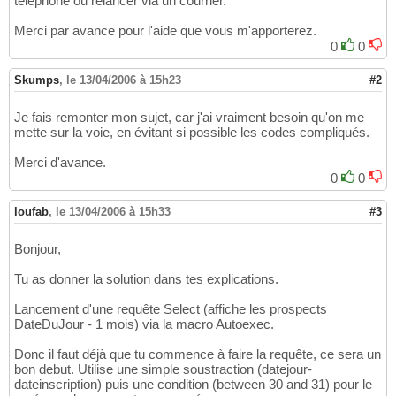
téléphone ou relancer via un courrier.
Merci par avance pour l'aide que vous m'apporterez.
0
0
Skumps
,
le 13/04/2006 à 15h23
#2
Je fais remonter mon sujet, car j'ai vraiment besoin qu'on me
mette sur la voie, en évitant si possible les codes compliqués.
Merci d'avance.
0
0
loufab
,
le 13/04/2006 à 15h33
#3
Bonjour,
Tu as donner la solution dans tes explications.
Lancement d'une requête Select (affiche les prospects
DateDuJour - 1 mois) via la macro Autoexec.
Donc il faut déjà que tu commence à faire la requête, ce sera un
bon debut. Utilise une simple soustraction (datejour-
dateinscription) puis une condition (between 30 and 31) pour le