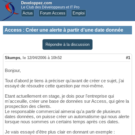
Developpez.com
Le Club des Développeurs et IT Pro
Actus
Forum Access
Emploi
Access
:
Créer une alerte à partir d'une date donnée
Répondre à la discussion
Skumps
,
le 12/04/2006 à 10h52
#1
Bonjour,
Tout d'abord je tiens à préciser qu'avant de créer ce sujet, j'ai
essayé de résoudre cette question par moi-même.
Etant actuellement en stage, je dois pour l'entreprise qui
m'acceuille, créer une base de données sur Access, qui gère la
prospection des clients.
Le responsable commercial aimerai qu'a partir de plusieurs
dates données, on puisse créer un automatisme qui nous alerte
lorsque nous sommes un certains temps après ces dates.
Je vais essayé d'être plus clair en donnant un exemple :