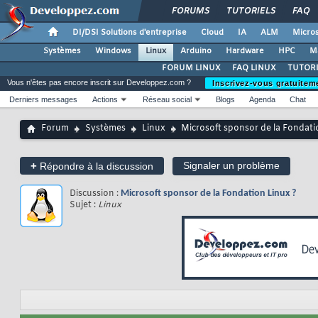
FORUMS
TUTORIELS
FAQ
DI/DSI Solutions d'entreprise
Cloud
IA
ALM
Micros
Systèmes
Windows
Linux
Arduino
Hardware
HPC
M
FORUM LINUX
FAQ LINUX
TUTORI
Vous n'êtes pas encore inscrit sur Developpez.com ?
Inscrivez-vous gratuitem
Derniers messages
Actions
Réseau social
Blogs
Agenda
Chat
Forum
Systèmes
Linux
Microsoft sponsor de la Fondati
+
Signaler un problème
Répondre à la discussion
Discussion :
Microsoft sponsor de la Fondation Linux ?
Sujet :
Linux