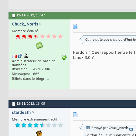
12/11/2012,
15h47
Chuck_Norris
Membre éclairé
Ca ne date pas d'aujourd'hui le
Pardon ? Quel rapport entre le 
Linux 3.0 ?
Administrateur de base de
données
Inscrit en
Avril 2006
Messages
666
Billets dans le blog
1
12/11/2012,
16h05
stardeath
Membre extrêmement actif
Envoyé par
Chuck_Norris
Pardon ? Quel rapport entre le 