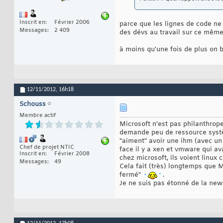
Inscrit en
Février 2006
parce que les lignes de code ne 
Messages
2 409
des dévs au travail sur ce même
à moins qu'une fois de plus on b
12/11/2012,
16h18
Schouss
Membre actif
Microsoft n'est pas philanthrope,
demande peu de ressource systèm
"aiment" avoir une ihm (avec un 
Chef de projet NTIC
face il y a xen et vmware qui av
Inscrit en
Février 2008
chez microsoft, ils voient linu
Messages
49
Cela fait (très) longtemps que M
fermé"
.
Je ne suis pas étonné de la new