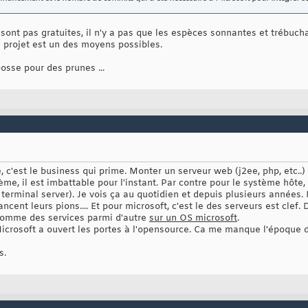
sont pas gratuites, il n'y a pas que les espèces sonnantes et trébuch
 projet est un des moyens possibles.
osse pour des prunes ...
 c'est le business qui prime. Monter un serveur web (j2ee, php, etc..) 
e, il est imbattable pour l'instant. Par contre pour le système hôte,
terminal server). Je vois ça au quotidien et depuis plusieurs années.
ancent leurs pions.... Et pour microsoft, c'est le des serveurs est cle
x comme des services parmi d'autre
sur un OS microsoft
.
icrosoft a ouvert les portes à l'opensource. Ca me manque l'époque des
s.