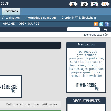
CLUB
Systèmes
Virtualisation
Informatique quantique
Crypto, NFT & Blockchain
APACHE
OPEN SOURCE
Recherche avancée
Navigation
Inscrivez-vous
gratuitement
pour pouvoir participer,
suivre les réponses en
temps réel, voter pour
les messages, poser vos
propres questions et
recevoir la newsletter
Outils de la discussion
Affichage