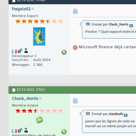
12/11/2012,
17h08
fregolo52
Membre Expert
Envoyé par
Chuck_Norris
Pardon ? Quel rapport entre le 
Microsoft finance déjà certain
Développeur C
Inscrit en
Août 2004
Messages
2 366
12/11/2012,
17h51
Chuck_Norris
Membre éclairé
Envoyé par
stardeath
parce que les lignes de code ne 
travail sur ce même projet est 
Administrateur de base de