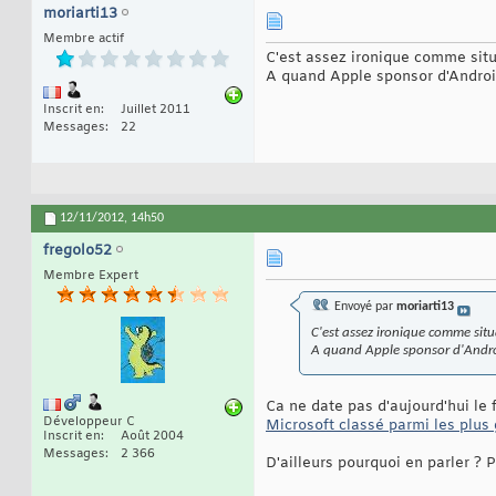
moriarti13
Membre actif
C'est assez ironique comme situ
A quand Apple sponsor d'Andro
Inscrit en
Juillet 2011
Messages
22
12/11/2012,
14h50
fregolo52
Membre Expert
Envoyé par
moriarti13
C'est assez ironique comme situ
A quand Apple sponsor d'Andr
Ca ne date pas d'aujourd'hui le 
Développeur C
Microsoft classé parmi les plus 
Inscrit en
Août 2004
Messages
2 366
D'ailleurs pourquoi en parler ? 