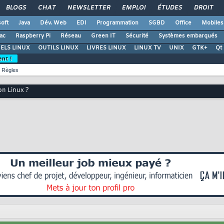
BLOGS
CHAT
NEWSLETTER
EMPLOI
ÉTUDES
DROIT
oft
Java
Dév. Web
EDI
Programmation
SGBD
Office
Mobiles
ac
Raspberry Pi
Réseau
Green IT
Sécurité
Systèmes embarqués
ELS LINUX
OUTILS LINUX
LIVRES LINUX
LINUX TV
UNIX
GTK+
Qt
ent !
Règles
on Linux ?