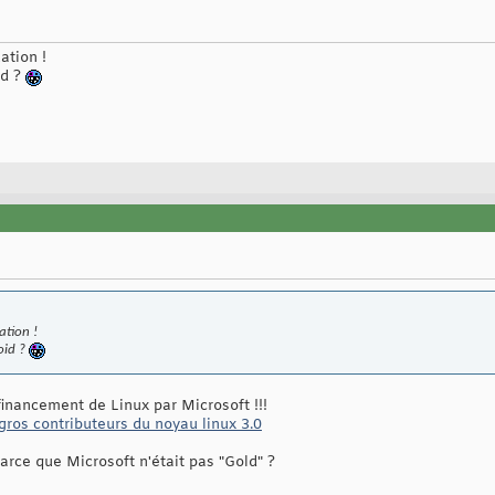
ation !
id ?
ation !
oid ?
financement de Linux par Microsoft !!!
gros contributeurs du noyau linux 3.0
Parce que Microsoft n'était pas "Gold" ?