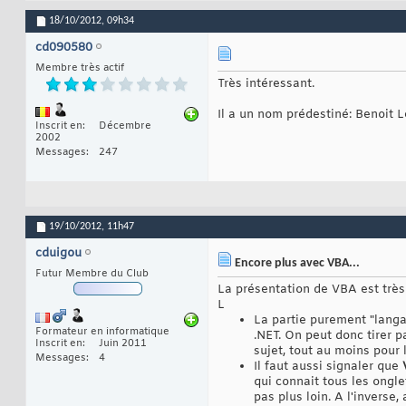
18/10/2012,
09h34
cd090580
Membre très actif
Très intéressant.
Il a un nom prédestiné: Benoit
Inscrit en
Décembre
2002
Messages
247
19/10/2012,
11h47
cduigou
Encore plus avec VBA...
Futur Membre du Club
La présentation de VBA est très
L
La partie purement "langa
Formateur en informatique
.NET. On peut donc tirer p
Inscrit en
Juin 2011
sujet, tout au moins pour 
Messages
4
Il faut aussi signaler que
qui connait tous les onglets
pas plus loin. A l'inverse