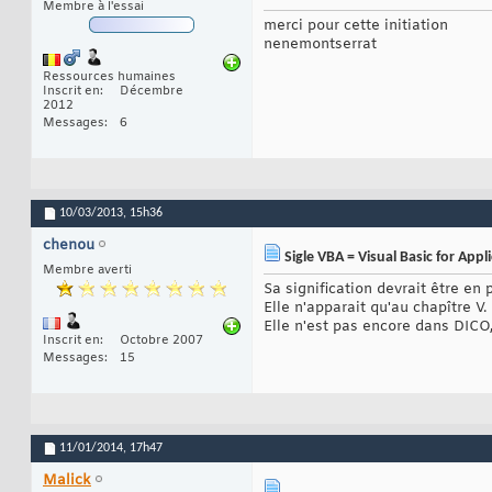
Membre à l'essai
merci pour cette initiation
nenemontserrat
Ressources humaines
Inscrit en
Décembre
2012
Messages
6
10/03/2013,
15h36
chenou
Sigle VBA = Visual Basic for Appl
Membre averti
Sa signification devrait être en
Elle n'apparait qu'au chapître V.
Elle n'est pas encore dans DICO,
Inscrit en
Octobre 2007
Messages
15
11/01/2014,
17h47
Malick