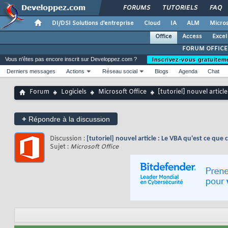
FORUMS
TUTORIELS
FAQ
DI/DSI Solutions d'entreprise
Cloud
IA
ALM
Micros
Office
Access
Excel
FORUM OFFICE
Vous n'êtes pas encore inscrit sur Developpez.com ?
Inscrivez-vous gratuitem
Derniers messages
Actions
Réseau social
Blogs
Agenda
Chat
Forum
Logiciels
Microsoft Office
[tutoriel] nouvel article
+
Répondre à la discussion
Discussion :
[tutoriel] nouvel article : Le VBA qu'est ce que c
Sujet :
Microsoft Office