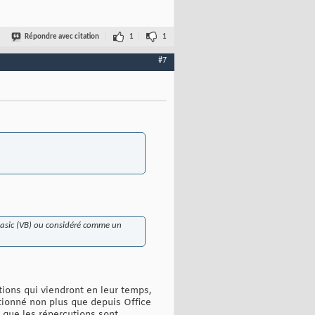
Répondre avec citation
1
1
#7
 Basic (VB) ou considéré comme un
otions qui viendront en leur temps,
ntionné non plus que depuis Office
 que les répercutions sont