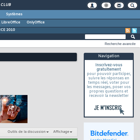
CLUB
Systèmes
 LibreOffice
OnlyOffice
ICE 2010
Recherche avancée
Navigation
Inscrivez-vous
gratuitement
pour pouvoir participer,
suivre les réponses en
temps réel, voter pour
les messages, poser vos
propres questions et
recevoir la newsletter
Outils de la discussion
Affichage