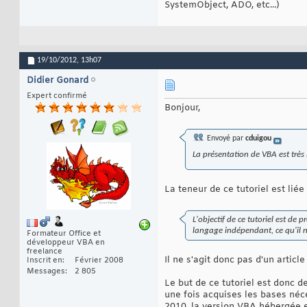
SystemObject, ADO, etc...)
19/10/2012,
13h07
Didier Gonard
Expert confirmé
Bonjour,
Envoyé par
cduigou
La présentation de VBA est très i
La teneur de ce tutoriel est liée
L'objectif de ce tutoriel est de pr
langage indépendant, ce qu'il n
Formateur Office et
développeur VBA en
freelance
Il ne s'agit donc pas d'un articl
Inscrit en
Février 2008
Messages
2 805
Le but de ce tutoriel est donc de
une fois acquises les bases néce
2010, la version VBA hébergée es