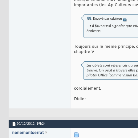
importantes (les ApiCulteurs sa
Envoyé par
cduigou
...• Il faut aussi signaler que 
horizons
Toujours sur le même principe, c
chapitre V
Les objets sont référencés au se
trouve. On peut à travers elles 
piloter Office (comme Visual Bas
cordialement,
Didier
30/12/2012,
19h24
nenemontserrat