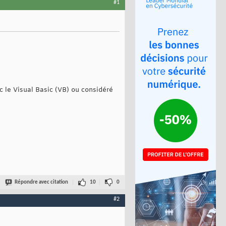
#1
c le Visual Basic (VB) ou considéré
Répondre avec citation
10
0
#2