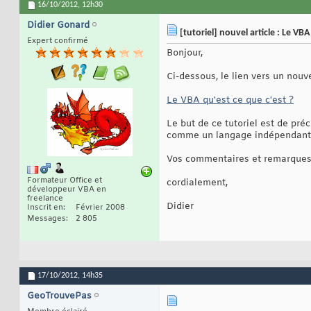
16/10/2012,
12h30
Didier Gonard
[tutoriel] nouvel article : Le VBA
Expert confirmé
Bonjour,
Ci-dessous, le lien vers un nouve
Le VBA qu'est ce que c'est ?
Le but de ce tutoriel est de pré
comme un langage indépendant, c
Vos commentaires et remarques s
Formateur Office et
cordialement,
développeur VBA en
freelance
Didier
Inscrit en
Février 2008
Messages
2 805
17/10/2012,
14h35
GeoTrouvePas