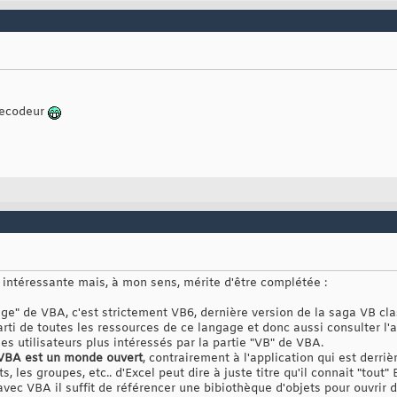
 Lecodeur
 intéressante mais, à mon sens, mérite d'être complétée :
ge" de VBA, c'est strictement VB6, dernière version de la saga VB cl
arti de toutes les ressources de ce langage et donc aussi consulter l'a
les utilisateurs plus intéressés par la partie "VB" de VBA.
VBA est un monde ouvert
, contrairement à l'application qui est derriè
, les groupes, etc.. d'Excel peut dire à juste titre qu'il connait "tout" E
, avec VBA il suffit de référencer une bibiothèque d'objets pour ouvrir