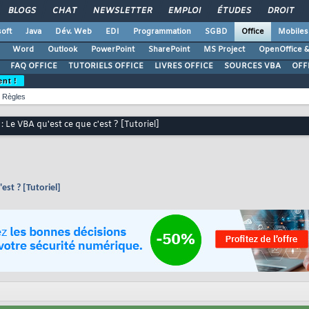
BLOGS
CHAT
NEWSLETTER
EMPLOI
ÉTUDES
DROIT
oft
Java
Dév. Web
EDI
Programmation
SGBD
Office
Mobiles
Word
Outlook
PowerPoint
SharePoint
MS Project
OpenOffice &
FAQ OFFICE
TUTORIELS OFFICE
LIVRES OFFICE
SOURCES VBA
OFF
ent !
Règles
 : Le VBA qu'est ce que c'est ? [Tutoriel]
'est ? [Tutoriel]