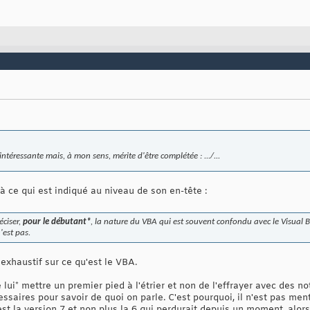
ntéressante mais, à mon sens, mérite d'être complétée : .../...
 à ce qui est indiqué au niveau de son en-tête :
éciser,
pour le débutant*
, la nature du VBA qui est souvent confondu avec le Visual
'est pas.
e exhaustif sur ce qu'est le VBA.
 lui* mettre un premier pied à l'étrier et non de l'effrayer avec des n
ssaires pour savoir de quoi on parle. C'est pourquoi, il n'est pas me
t la version 7 et non plus la 6 qui perdurait depuis un moment, alors