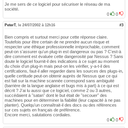
Je me sers de ce logiciel pour sécuriser le réseau de ma
société.
0
0
PeterT
,
le 24/07/2002 à 12h16
#3
Bien compris et surtout merci pour cette réponse claire.
Toutefois pour être certain de ne prendre aucun risque et
respecter une éthique professionnelle irréprochable, comment
peut-on s'assurer qu'un plug-in est dangereux ou pas ? C'est-à
dire comment est évaluée cette dangerosité par Nessus ? Sans
doute le logiciel fournit-il des indications à ce sujet au moment
du choix d'un plug-in mais peut-on les vérifier, y-a-t-il des
certifcations, faut-il aller regarder dans les sources des plugs-in,
quelle certitude peut-on obtenir auprès de Nessus que ce qui
est fait sur la machine scannée correspond sans ambiguité
(barrière de la langue anglaise et bugs mis à part) à ce qui est
décrit ? J'ai lu aussi que ce logiciel, comme 2 ou 3 autres,
succédaient à "satan" dont le but était de "secouer" des
machines pour en déterminer la fiabilité (leur capacité à ne pas
planter). Quelqu'un connaîtrait-il des docs ou des références
sur ces sujets en français de préférence.
Encore merci, salutations cordiales.
0
0