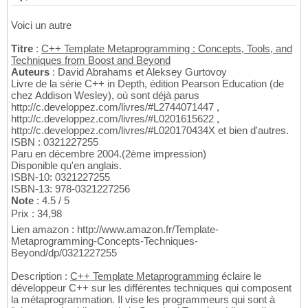
Voici un autre
Titre
:
C++ Template Metaprogramming : Concepts, Tools, and
Techniques from Boost and Beyond
Auteurs
: David Abrahams et Aleksey Gurtovoy
Livre de la série C++ in Depth, édition Pearson Education (de
chez Addison Wesley), où sont déjà parus
http://c.developpez.com/livres/#L2744071447 ,
http://c.developpez.com/livres/#L0201615622 ,
http://c.developpez.com/livres/#L020170434X et bien d'autres.
ISBN : 0321227255
Paru en décembre 2004.(2ème impression)
Disponible qu'en anglais.
ISBN-10: 0321227255
ISBN-13: 978-0321227256
Note
: 4.5 / 5
Prix : 34,98
Lien amazon : http://www.amazon.fr/Template-
Metaprogramming-Concepts-Techniques-
Beyond/dp/0321227255
Description :
C++ Template Metaprogramming
éclaire le
développeur C++ sur les différentes techniques qui composent
la métaprogrammation. Il vise les programmeurs qui sont à