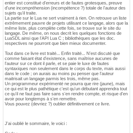
entier est constitué d'erreurs et de fautes grotesques, preuve
d'une incompréhension (incompétence ?) totale de l'auteur des
sujets qu'il traite.
La partie sur le Lua ne sert vraiment à rien. On retrouve un liste
extrêmement pauvre de projets utilisant ce langage, alors que la
même liste, plus complète cette fois, se trouve sur le site du
langage. De même, on nous decrit les quelques fonctions de
LuaSDL ainsi que l'API Lua C ; bibliothèques que les doc.
respectives ne pourront que bien mieux documenter.
Tout dans ce livre est traité... Enfin traité... N'est discuté que
comme faisant état d'existence, sans maîtrise aucunes de
l'auteur sur ce dont il parle, et se paie le luxe de fautes
syntaxiques non seulement dans le corps du texte, mais aussi
dans le code ; on aurais au moins pu penser que l'auteur
maitrisait un langage parmis les trois, même pas.
Un programmeur expérimenté ne pourra que rire (jaune), mais
ce qui est le plus pathétique c'est qu'un débutant apprendra tout
ce qu'il ne faut pas faire sans s'en rendre compte, et risque d'en
avoir pour longtemps à s'en remettre.
Vous pouvez (devriez ?) oublier définitivement ce livre.
J'ai oublié le sommaire, le voici :