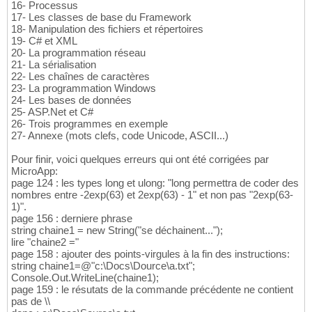
16- Processus
17- Les classes de base du Framework
18- Manipulation des fichiers et répertoires
19- C# et XML
20- La programmation réseau
21- La sérialisation
22- Les chaînes de caractères
23- La programmation Windows
24- Les bases de données
25- ASP.Net et C#
26- Trois programmes en exemple
27- Annexe (mots clefs, code Unicode, ASCII...)
Pour finir, voici quelques erreurs qui ont été corrigées par
MicroApp:
page 124 : les types long et ulong: "long permettra de coder des
nombres entre -2exp(63) et 2exp(63) - 1" et non pas "2exp(63-
1)".
page 156 : derniere phrase
string chaine1 = new String("se déchainent...");
lire "chaine2 ="
page 158 : ajouter des points-virgules à la fin des instructions:
string chaine1=@"c:\Docs\Dource\a.txt";
Console.Out.WriteLine(chaine1);
page 159 : le résutats de la commande précédente ne contient
pas de \\