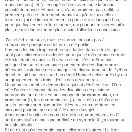
mais passons), et j'ai engagé ce livre avec toute la bonne
volonté du monde. Et bien cela n'aura vraiment pas suffit, la
premiere partie est tellement mauvaise qu'une fois celle ci
terminée, j'ai été lire directement la partie sur le langage Lua,
pour que finalement celle-ci même, qui pourtant m'interessait le
plus, ne me donne même plus envie d'aller lire la conclusion.
J'ai réfléchie au sujet, mais je n'arrive toujours pas à
comprendre pourquoi un tel livre a été publié.
Passons les bien trop nombreuses fautes dans le texte, qui
sont particulièrement évidentes pour que je m'en rende compte,
le texte étant en anglais. Niveau édition, c'est même pire
puisque l'on se retrouve avec par exemple des diagrammes
décrivant l'historique des langages : le diagramme sur le Python
decrit en fait Lua, celui sur Lua decrit Ruby et celui sur Ruby est
un groupement des trois... Enfin des deux autres.
On peux vraiment se demander à qui est dédié ce livre. D'un
côté l'auteur s'engage dans des discutions de plusieurs
paragraphe sur ce qu'est un langage de programmation, un
processeur (!), les commentaires (!), mais dès qu'il s'agit de
sujets un minimum plus ardus, il les traite en une ligne, en
indiquant pourtant que c'est là le coeur du sujet !
Alors quand en plus on nous dit que les commentaires en C
sont constitués d'une ligne préfixée du symbole #, ça tourne au
ridicule absolu !
Et ce n'est qu'un exemple parmi tellement d'autres ! Le livre