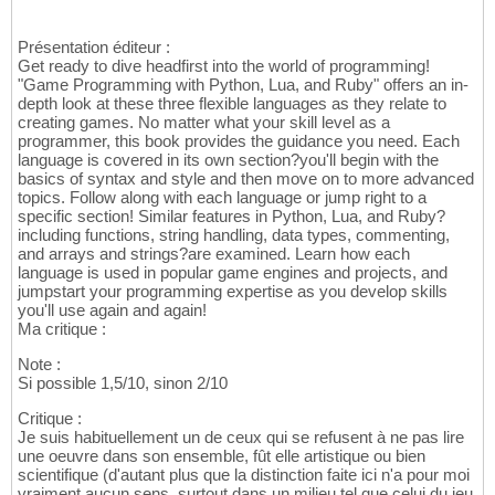
Présentation éditeur :
Get ready to dive headfirst into the world of programming!
"Game Programming with Python, Lua, and Ruby" offers an in-
depth look at these three flexible languages as they relate to
creating games. No matter what your skill level as a
programmer, this book provides the guidance you need. Each
language is covered in its own section?you'll begin with the
basics of syntax and style and then move on to more advanced
topics. Follow along with each language or jump right to a
specific section! Similar features in Python, Lua, and Ruby?
including functions, string handling, data types, commenting,
and arrays and strings?are examined. Learn how each
language is used in popular game engines and projects, and
jumpstart your programming expertise as you develop skills
you'll use again and again!
Ma critique :
Note :
Si possible 1,5/10, sinon 2/10
Critique :
Je suis habituellement un de ceux qui se refusent à ne pas lire
une oeuvre dans son ensemble, fût elle artistique ou bien
scientifique (d'autant plus que la distinction faite ici n'a pour moi
vraiment aucun sens, surtout dans un milieu tel que celui du jeu,