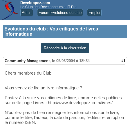
Developpez.com
Le Club des Développeurs et IT Pro
Actus
Forum Evolutions du club
Emploi
Evolutions du club
:
Vos critiques de livres
informatique
Répondre à la discussion
Community Management
,
le 05/06/2004 à 18h34
#1
Chers membres du Club,
Vous venez de lire un livre informatique ?
Postez à la suite vos critiques de livre, comme celles publiées
sur cette page Livres : http://www.developpez.com/livres/
N'oubliez pas de bien renseigner les informations sur le livre,
comme le titre, l'auteur, la date de parution, l'éditeur et en option
le numéro ISBN.