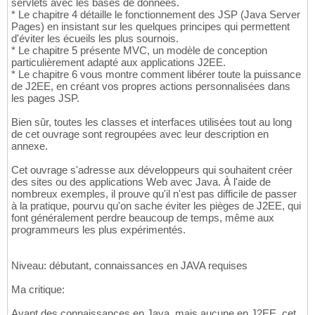
servlets avec les bases de données.
* Le chapitre 4 détaille le fonctionnement des JSP (Java Server
Pages) en insistant sur les quelques principes qui permettent
d'éviter les écueils les plus sournois.
* Le chapitre 5 présente MVC, un modèle de conception
particulièrement adapté aux applications J2EE.
* Le chapitre 6 vous montre comment libérer toute la puissance
de J2EE, en créant vos propres actions personnalisées dans
les pages JSP.
Bien sûr, toutes les classes et interfaces utilisées tout au long
de cet ouvrage sont regroupées avec leur description en
annexe.
Cet ouvrage s'adresse aux développeurs qui souhaitent créer
des sites ou des applications Web avec Java. À l'aide de
nombreux exemples, il prouve qu'il n'est pas difficile de passer
à la pratique, pourvu qu'on sache éviter les pièges de J2EE, qui
font généralement perdre beaucoup de temps, même aux
programmeurs les plus expérimentés.
Niveau: débutant, connaissances en JAVA requises
Ma critique:
Ayant des connaissances en Java, mais aucune en J2EE, cet