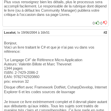
Plus vous renseignez bien les détails, plus le processus sera
accompli facilement. Le responsable de la rubrique dont dépend
le livre (ou à défaut les Community Manager) publiera votre
critique à l'occasion dans sa page Livres.
0
0
Locelot
,
le 19/06/2004 à 16h51
#2
Bonjour,
Voici un livre traitant le C# et que je n'ai pas vu dans vos
référence:
"Le Langage C#" de Référence Micro Application
Auteurs: Valentin Billote et Marc Thevenet
1344 pages
ISBN: 2-7429-2086-2
EAN: 9782742920860
prix: environ 32 
Disque offert avec Framework DotNet, CsharpDevelop, Internet
Explorer 6 et les codes sources de louvrage
Je trouve ce livre extrèmement complet et il devrait plaire autant
aux débutants qu'aux initiés. Tous les sujets sont traités de
manière très clairs et compréhensibles. Ce livre parle en outre