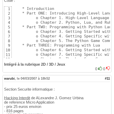
Code :
    * Introduction

1
    * Part ONE: Introducing High-Level Langua
2
          o Chapter 1. High-Lavel Language O
3
          o Chapter 2. Python, Lua, and Ruby

4
    * Part TWO: Programming with Python Lang
5
          o Chapter 3. Getting Started with 
6
          o Chapter 4. Getting Specific with
7
          o Chapter 5. The Python Game Commun
8
    * Part THREE: Programming with Lua

9
          o Chapter 6. Getting Started with L
10
          o Chapter 7. Getting Specific with
11
          o Chapter 8. The Lua Game Community
12
    * Part FOUR: Programming with Ruby

13
Intégré à la rubrique 2D / 3D / Jeux
          o Chapter 9. Getting Started with R
14
0
0
          o Chapter 10. Getting Specific wit
15
          o Chapter 11. The Ruby Game Communi
16
warubi
,
le 04/03/2007 à 18h52
#11
    * Part FIVE: The Warp Up

17
          o Chapter 12. Using Python, Lua, a
18
Section Securite informatique :
Hacking Interdit
de ALexandre J. Gomez Urbina
de reference Micro Application
- prix 25 euros environ
- 816 pages