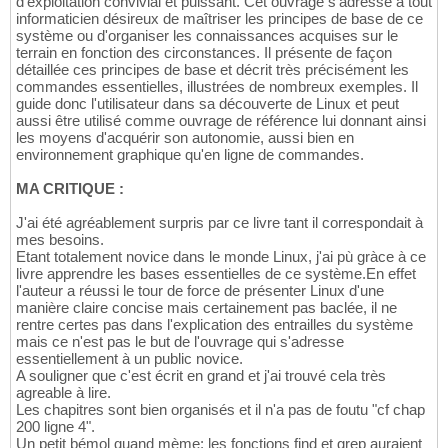
d'exploitation convivial et puissant. Cet ouvrage s'adresse à tout
informaticien désireux de maîtriser les principes de base de ce
système ou d'organiser les connaissances acquises sur le
terrain en fonction des circonstances. Il présente de façon
détaillée ces principes de base et décrit très précisément les
commandes essentielles, illustrées de nombreux exemples. Il
guide donc l'utilisateur dans sa découverte de Linux et peut
aussi être utilisé comme ouvrage de référence lui donnant ainsi
les moyens d'acquérir son autonomie, aussi bien en
environnement graphique qu'en ligne de commandes.
MA CRITIQUE :
J'ai été agréablement surpris par ce livre tant il correspondait à
mes besoins.
Etant totalement novice dans le monde Linux, j'ai pù gràce à ce
livre apprendre les bases essentielles de ce système.En effet
l'auteur a réussi le tour de force de présenter Linux d'une
manière claire concise mais certainement pas baclée, il ne
rentre certes pas dans l'explication des entrailles du système
mais ce n'est pas le but de l'ouvrage qui s'adresse
essentiellement à un public novice.
A souligner que c'est écrit en grand et j'ai trouvé cela très
agreable à lire.
Les chapitres sont bien organisés et il n'a pas de foutu "cf chap
200 ligne 4".
Un petit bémol quand mème: les fonctions find et grep auraient