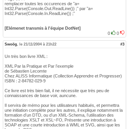
remplacer toutes les occurences de "a=
Int32.Parse(Console.Out.ReadLine()) ;" par "a=
Int32.Parse(Console.In.ReadLine()) ;"
[Elémenet transmis à l'équipe DotNet]
0
0
Swoög
,
le 21/11/2004 à 21h22
#3
Un très bon livre XML :
XML Par la Pratique et Par l'exemple
de Sébastien Lecomte
Chez ALISS Informatique (Collection Apprendre et Progresser)
ISBN : 2-84782-029-9
Ce livre est très bien fait, il ne nécessite que très peu de
connaissances de base voir, auncune.
Il servira de mémo pour les utilisateurs habitués, et permettra
une initiation complète pour les autres, il explique notamment la
formation d'un DTD, ou d'un XML-Schema, l'utilisation des
technologies XSLT et XSL~FO, Présente une introduction à
SOAP et une courte introduction à WML et SVG, ainsi que les