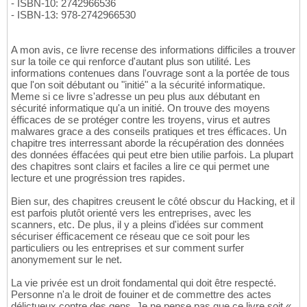
- ISBN-10: 2742966536
- ISBN-13: 978-2742966530
A mon avis, ce livre recense des informations difficiles a trouver
sur la toile ce qui renforce d'autant plus son utilité. Les
informations contenues dans l'ouvrage sont a la portée de tous
que l'on soit débutant ou "initié" a la sécurité informatique.
Meme si ce livre s'adresse un peu plus aux débutant en
sécurité informatique qu'a un initié. On trouve des moyens
éfficaces de se protéger contre les troyens, virus et autres
malwares grace a des conseils pratiques et tres éfficaces. Un
chapitre tres interressant aborde la récupération des données
des données éffacées qui peut etre bien utilie parfois. La plupart
des chapitres sont clairs et faciles a lire ce qui permet une
lecture et une progréssion tres rapides.
Bien sur, des chapitres creusent le côté obscur du Hacking, et il
est parfois plutôt orienté vers les entreprises, avec les
scanners, etc. De plus, il y a pleins d'idées sur comment
sécuriser éfficacement ce réseau que ce soit pour les
particuliers ou les entreprises et sur comment surfer
anonymement sur le net.
La vie privée est un droit fondamental qui doit être respecté.
Personne n'a le droit de fouiner et de commettre des actes
délictueux contre des gens. Je ne pense pas que ce livre soit «