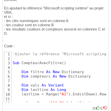
En ajoutant la référence "Microsoft scripting runtime" au projet
VBA,
et si :
- les clés numériques sont en colonne A
- les couleur sont en colonne B
- les résultats couleurs et compteurs associé en colonnes C et
D.
Code :
'Ajouter la référence "Microsoft scripting r
1
2
Sub
 CompteurAvecFiltre
(
)
3
4
Dim
 filtre 
As
New
 Dictionary

5
Dim
 compteurs 
As
New
 Dictionary

6
7
Dim
 vals 
As
Variant
8
Dim
 lastline 
As
Long
9
    lastline = Range
(
"A1"
)
.End
(
xlDown
)
.Row

10
11
    vals = Range
(
"A1:B"
 & lastline
)
12
13
0
0