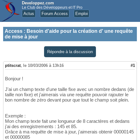
Developpez.com
Le Club des Développeurs et IT Pro
Actus
Forum Access
Emploi
Access
:
Besoin d'aide pour la création d' une requête
de mise à jour
Répondre à la discussion
ptitscrat
,
le 10/03/2006 à 13h16
#1
Bonjour !
J'ai un champ texte d'une taille fixe avec un nombre dedans (de
taille non fixe) et j'aimerais via une requête pouvoir rajouter le
bon nombre de zéro devant pour que tout le champ soit plein.
Exemple :
Mon champ texte fait une longueur de 8 caractères et dedans
j'ai des enregistrements : 145 et 85.
Grâce à ma requête de mise à jour, j'aimerais obtenir 00000145
et 00000085