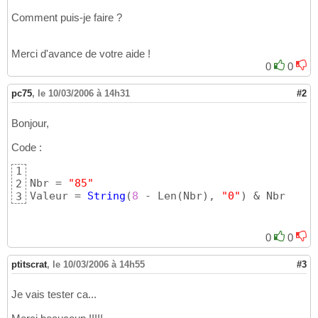
Comment puis-je faire ?
Merci d'avance de votre aide !
0
0
pc75
,
le 10/03/2006 à 14h31
#2
Bonjour,
Code :
1
Nbr = 
"85"
2
Valeur = 
String
(
8
 - Len
(
Nbr
)
, 
"0"
)
 & Nbr
3
0
0
ptitscrat
,
le 10/03/2006 à 14h55
#3
Je vais tester ca...