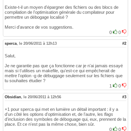
Existe-t-il un moyen d'épargner des fichiers ou des blocs de
compilation de l'optimisation générale du compilateur pour
permettre un débogage localisé ?
Merci d'avance de vos suggestions.
0
0
sperca
,
le 20/06/2011 à 12h13
#2
Salut,
Je ne garantie pas que ça fonctionne car je n'ai jamais essayé
mais si t'utilises un makefile, qu'est-ce qui empêcherait de
mettre l'option -g de débuggage seulement sur les fichiers que
tu souhaites étudier ?
1
0
Obsidian
,
le 20/06/2011 à 12h56
#3
+1 pour sperca qui met en lumière un détail important : il y a
d'un côté les options d'optimisation et, de l'autre, les
flags
d'inclusion des symboles de déboguage qui, eux, prennent de la
place. Et ce n'est pas la même chose, bien sûr.
0
0