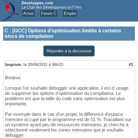
Developpez.com
Le Club des Développeurs et IT Pro
Actus
Forum C
Emploi
C
:
[GCC] Options d'optimisation limitée à certains
blocs de compilation
Répondre à la discussion
loupium
,
le 20/06/2011 à 06h15
#1
Bonjour,
Lorsque l'on souhaite débugger une application, il est d' usage
de supprimer les options d'optimisation du compilateur. Le
problème est que la taille du code sans optimisation est plus
importante.
Par exemple dans le cas d'un projet, la différence d'espace
mémoire occupé par le programme est de 51 %. Travaillant sur
un système ayant peu de ressources mémoires, je cherche à
sélectionné seulement les zones mémoires que je souhaite
débugger.