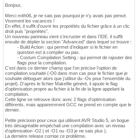
Bonjour,
Merci mith06, je ne sais pas pourquoi je n'y avais pas pensé.
Vivement les vacances !
En effet, il suffit d'ouvrir les propriétés du fichier grâce à un clic
droit puis "propriétés".
Un nouveau panneau vient s'incruster et dans l'IDE. il suffit
ensuite de déplier la section "Advanced" dans lequel se trouve :
- Build Action : qui permet d'indiquer si le fichier en
question est à compiler ou pas.
- Costum Compilation Setting : qui permet de rajouter des
flags pour la compilation.
C'est dans ce dernier champ que l'on précise l'option de
compilation souhaité (-O0 dans mon cas pour le fichier que je
souhaite déboguer alors que j'utilise du -Os pour l'ensemble du
projet). D'après le fichier Makefile généré, il ajoute le flag
d'optimisation propre au fichier à la fin de la ligne appelant la
compilation.
Cette ligne se retrouve donc avec 2 flags d'optimisation
différents, mais apparemment GCC ne prend en compte que le
dernier.
Petite précision pour ceux qui utilisent AVR Studio 5, un bogue
très désagréable empêchait une compilation avec un niveau
d'optimisation -O2 ( et -O1 ou -O3 je ne sais plus ).
La dernière release corrige ce problème.