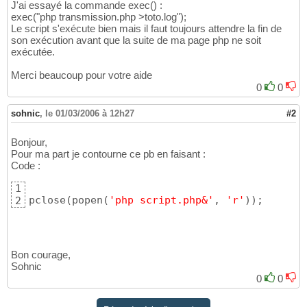
J'ai essayé la commande exec() :
exec("php transmission.php >toto.log");
Le script s'exécute bien mais il faut toujours attendre la fin de
son exécution avant que la suite de ma page php ne soit
exécutée.
Merci beaucoup pour votre aide
0
0
sohnic
,
le 01/03/2006 à 12h27
#2
Bonjour,
Pour ma part je contourne ce pb en faisant :
Code :
1
pclose
(
popen
(
'php script.php&'
, 
'r'
)
)
;
2
Bon courage,
Sohnic
0
0