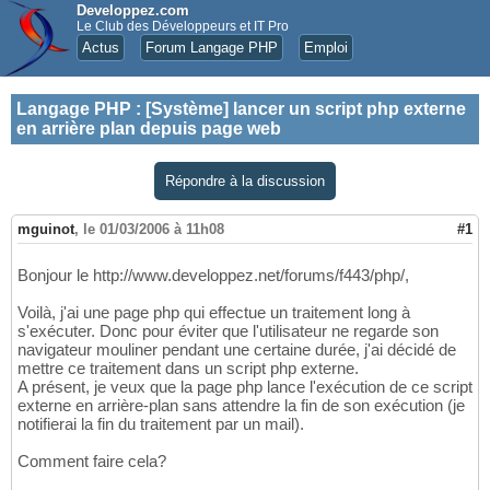
Developpez.com
Le Club des Développeurs et IT Pro
Actus
Forum Langage PHP
Emploi
Langage PHP
:
[Système] lancer un script php externe
en arrière plan depuis page web
Répondre à la discussion
mguinot
,
le 01/03/2006 à 11h08
#1
Bonjour le http://www.developpez.net/forums/f443/php/,
Voilà, j'ai une page php qui effectue un traitement long à
s'exécuter. Donc pour éviter que l'utilisateur ne regarde son
navigateur mouliner pendant une certaine durée, j'ai décidé de
mettre ce traitement dans un script php externe.
A présent, je veux que la page php lance l'exécution de ce script
externe en arrière-plan sans attendre la fin de son exécution (je
notifierai la fin du traitement par un mail).
Comment faire cela?