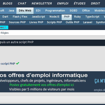
BLOGS
CHAT
NEWSLETTER
EMPLOI
ÉTUDES
DROIT
oft
Java
Dév. Web
EDI
Programmation
SGBD
Office
Mobiles
Dart
Flash / Flex
JavaScript
NodeJS
PHP
Ruby
TypeScript
 PHP
Sources PHP
Livres PHP
Scripts PHP
Outils PHP
Laravel
Symfo
ent !
Règles
puis un autre script PHP
 script PHP