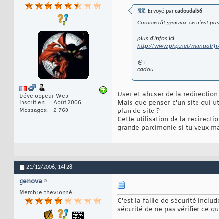
Envoyé par
cadoudal56
Comme dit genova, ce n'est pas 
plus d'infos ici :
http://www.php.net/manual/fr/f
@+
cadou
User et abuser de la redirection
Développeur Web
Mais que penser d'un site qui uti
Inscrit en
Août 2006
Messages
2 760
plan de site ?
Cette utilisation de la redirect
grande parcimonie si tu veux mai
21/12/2006,
14h28
genova
Membre chevronné
C'est la faille de sécurité inclu
sécurité de ne pas vérifier ce q