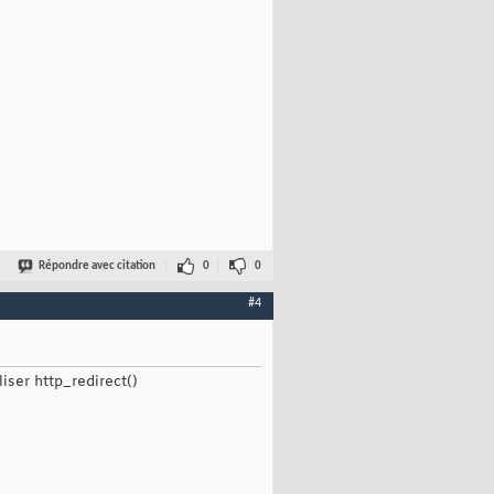
Répondre avec citation
0
0
#4
ser http_redirect()