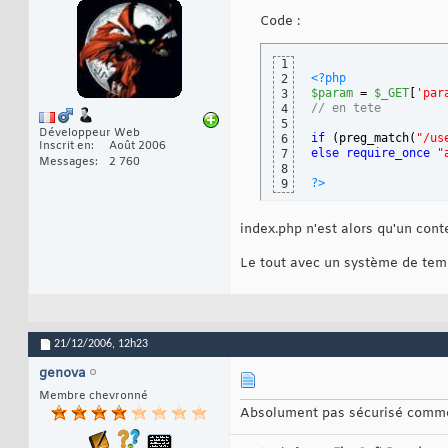
Code :
1
<?php
2
$param
 = 
$_GET
[
'par
3
// en tete
4
5
Développeur Web
if
(
preg_match
(
"/us
6
Inscrit en
Août 2006
else
require_once
"
7
Messages
2 760
8
?>
9
index.php n'est alors qu'un con
Le tout avec un système de temp
21/12/2006,
12h23
genova
Membre chevronné
Absolument pas sécurisé comme mé