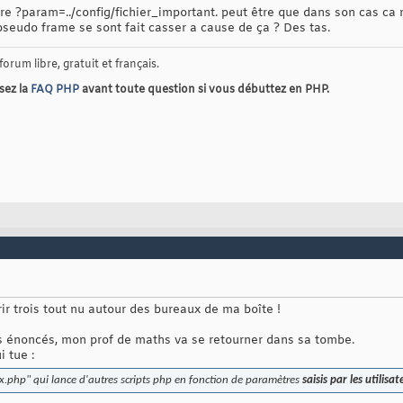
 ?param=../config/fichier_important. peut être que dans son cas ca n
seudo frame se sont fait casser a cause de ça ? Des tas.
 forum libre, gratuit et français.
isez la
FAQ PHP
avant toute question si vous débuttez en PHP.
rir trois tout nu autour des bureaux de ma boîte !
mes énoncés, mon prof de maths va se retourner dans sa tombe.
i tue :
ex.php" qui lance d'autres scripts php en fonction de paramètres
saisis par les utilisat