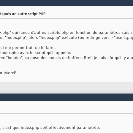
depuis un autre script PHP
x.php" qui lance d'autres scripts php en fonction de paramètres saisis 
r "index.php", alors "index.php" exécute (ou redirige vers..) "user1.php",
i me permettrait de le faire.
e index.php avec le script qu'il appelle.
avec "header", ça pose des soucis de buffers. Bref, je suis sûr qu'il y 
r. Merci!
 c'est que index.php soit effectivement paramétrée.