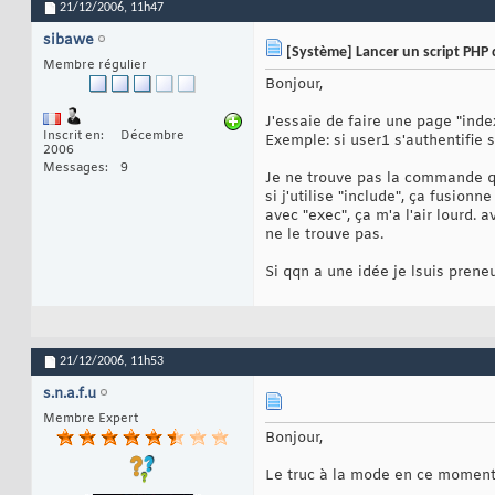
21/12/2006,
11h47
sibawe
[Système] Lancer un script PHP 
Membre régulier
Bonjour,
J'essaie de faire une page "inde
Inscrit en
Décembre
Exemple: si user1 s'authentifie su
2006
Messages
9
Je ne trouve pas la commande qu
si j'utilise "include", ça fusionn
avec "exec", ça m'a l'air lourd. 
ne le trouve pas.
Si qqn a une idée je lsuis preneu
21/12/2006,
11h53
s.n.a.f.u
Membre Expert
Bonjour,
Le truc à la mode en ce moment,