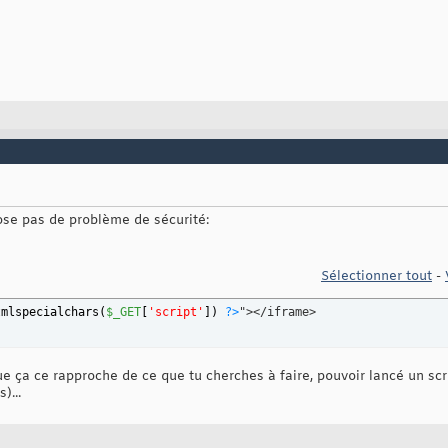
 pose pas de problème de sécurité:
Sélectionner tout
-
tmlspecialchars
(
$_GET
[
'script'
]
)
?>
"></iframe>
ue ça ce rapproche de ce que tu cherches à faire, pouvoir lancé un scri
)...