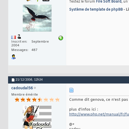
Testez le forum
Fire Soft Board
, un
Système de template de phpBB
- L
Inscrit en
Septembre
2004
Messages
487
21/12/2006,
12h34
cadoudal56
Membre émérite
Comme dit genova, ce n'est pas 
plus d'infos ici :
http://www.php.net/manual/fr/fu
@+