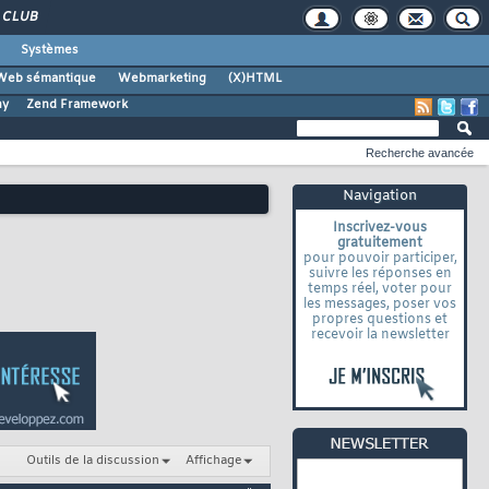
CLUB
Systèmes
Web sémantique
Webmarketing
(X)HTML
ny
Zend Framework
Recherche avancée
Navigation
Inscrivez-vous
gratuitement
pour pouvoir participer,
suivre les réponses en
temps réel, voter pour
les messages, poser vos
propres questions et
recevoir la newsletter
Outils de la discussion
Affichage