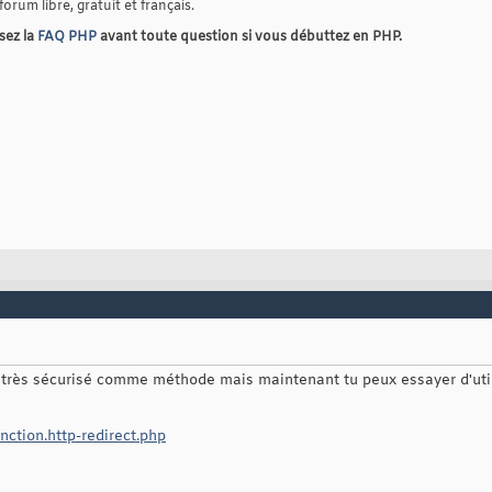
 forum libre, gratuit et français.
isez la
FAQ PHP
avant toute question si vous débuttez en PHP.
très sécurisé comme méthode mais maintenant tu peux essayer d'utili
nction.http-redirect.php