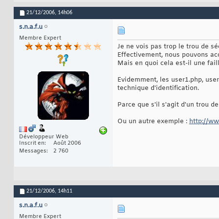
21/12/2006,
14h06
s.n.a.f.u
Membre Expert
Je ne vois pas trop le trou de sé
Effectivement, nous pouvons accé
Mais en quoi cela est-il une fail
Evidemment, les user1.php, user
technique d'identification.
Parce que s'il s'agit d'un trou d
Ou un autre exemple :
http://ww
Développeur Web
Inscrit en
Août 2006
Messages
2 760
21/12/2006,
14h11
s.n.a.f.u
Membre Expert