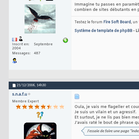
Immagine tu passes en paramètre
combien de sites débutants en p
Testez le forum
Fire Soft Board
, un
Système de template de phpBB
- L
Inscrit en
Septembre
2004
Messages
487
21/12/2006,
14h30
s.n.a.f.u
Membre Expert
Oula, je vais me flageller et cou
Je suis un vilain et un agressif.
Et surtout, je ne lis pas bien 
J'avais raté le bout de phrase qu
J'essaie de faire une page "ind