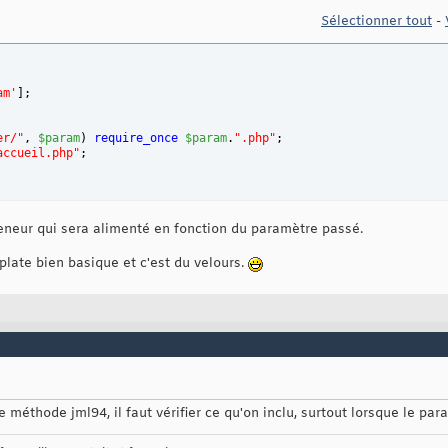
Sélectionner tout
-
am'
]
;
er/"
, 
$param
)
require_once
$param
.
".php"
;
accueil.php"
;
teneur qui sera alimenté en fonction du paramètre passé.
late bien basique et c'est du velours.
thode jml94, il faut vérifier ce qu'on inclu, surtout lorsque le para