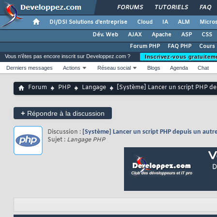
FORUMS
TUTORIELS
FAQ
DI/DSI Solutions d'entreprise
Cloud
IA
ALM
Micros
Dév. Web
AJAX
Apache
ASP
CSS
Forum PHP
FAQ PHP
Cours
Vous n'êtes pas encore inscrit sur Developpez.com ?
Inscrivez-vous gratuitem
Derniers messages
Actions
Réseau social
Blogs
Agenda
Chat
Forum
PHP
Langage
[Système] Lancer un script PHP de
+
Répondre à la discussion
Discussion :
[Système] Lancer un script PHP depuis un autre
Sujet :
Langage PHP