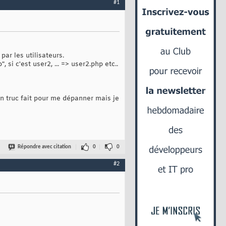
#1
par les utilisateurs.
 si c'est user2, ... => user2.php etc..
a un truc fait pour me dépanner mais je
Répondre avec citation
0
0
#2