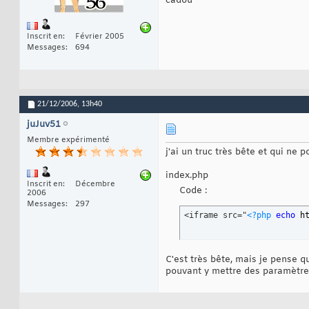
cadou
Inscrit en
Février 2005
Messages
694
21/12/2006,
13h40
juJuv51
Membre expérimenté
j'ai un truc très bête et qui ne
index.php
Inscrit en
Décembre
Code :
2006
Messages
297
<iframe src="
<?php
echo
 h
C'est très bête, mais je pense q
pouvant y mettre des paramètres