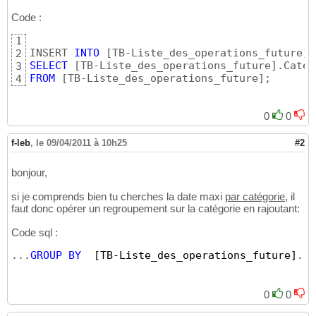
Code :
1
INSERT 
INTO
[
TB-Liste_des_operations_future
]
2
SELECT
[
TB-Liste_des_operations_future
]
.Catég
3
FROM
[
TB-Liste_des_operations_future
]
;
4
0
0
f-leb
,
le 09/04/2011 à 10h25
#2
bonjour,
si je comprends bien tu cherches la date maxi
par catégorie
, il
faut donc opérer un regroupement sur la catégorie en rajoutant:
Code sql :
...
GROUP
BY
[TB-Liste_des_operations_future]
.
[C
0
0