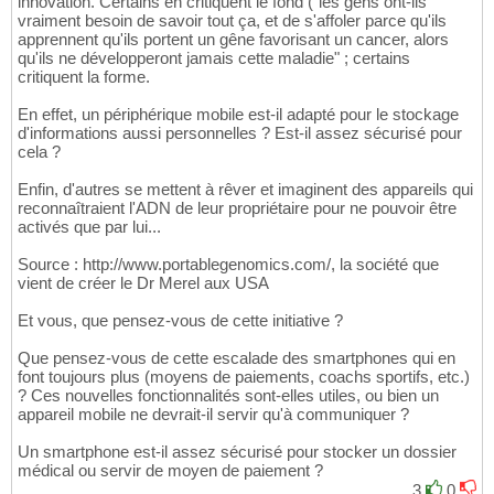
innovation. Certains en critiquent le fond ("les gens ont-ils
vraiment besoin de savoir tout ça, et de s'affoler parce qu'ils
apprennent qu'ils portent un gêne favorisant un cancer, alors
qu'ils ne développeront jamais cette maladie" ; certains
critiquent la forme.
En effet, un périphérique mobile est-il adapté pour le stockage
d'informations aussi personnelles ? Est-il assez sécurisé pour
cela ?
Enfin, d'autres se mettent à rêver et imaginent des appareils qui
reconnaîtraient l'ADN de leur propriétaire pour ne pouvoir être
activés que par lui...
Source : http://www.portablegenomics.com/, la société que
vient de créer le Dr Merel aux USA
Et vous, que pensez-vous de cette initiative ?
Que pensez-vous de cette escalade des smartphones qui en
font toujours plus (moyens de paiements, coachs sportifs, etc.)
? Ces nouvelles fonctionnalités sont-elles utiles, ou bien un
appareil mobile ne devrait-il servir qu'à communiquer ?
Un smartphone est-il assez sécurisé pour stocker un dossier
médical ou servir de moyen de paiement ?
3
0