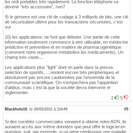
les ordi portables très rapidement. La fonction téléphone va
devenir "très accessoire", non?
9) le génome est une clé de codage à 3 milliards de bits, une clé
de sécurisation ultime pour les transactions sécurisées, c'est
sur
10) les applications: ne font que débuter. Une partie de cette
information seulement commence à etre utilisable, en médecine
prédictive et préventive et en matière de pharmacogénétique
(comment notre organisme métabolise les médicaments). Un
champ très vaste....
Les applications plus "light" dont on parle dans la presse,
selection de sportifs, ....restent encore très périphériques et
absolument pas encore cautionnées par l'ensemble de la
communauté scientifique. On n'empechera pas l'apparition
d'abbus, mais c'est là que la société devra intervenir et
réglementer.
2
5
Blackhole10
,
le 26/02/2011 à 11h49
#5
Si des sociétés commerciales venaient à obtenir notre ADN, ils
auraient accès aux même données que peut offrir le logiciel en
question, soit, par exemple, si un gène prédispose une maladie.