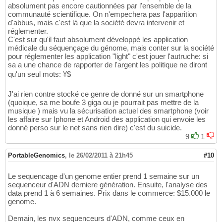
absolument pas encore cautionnées par l'ensemble de la
communauté scientifique. On n'empechera pas l'apparition
d'abbus, mais c'est là que la société devra intervenir et
réglementer.
C'est sur qu'il faut absolument développé les application
médicale du séquençage du génome, mais conter sur la société
pour réglementer les application "light" c'est jouer l'autruche: si
sa a une chance de rapporter de l'argent les politique ne diront
qu'un seul mots: ¥$
J'ai rien contre stocké ce genre de donné sur un smartphone
(quoique, sa me boufe 3 giga ou je pourrait pas mettre de la
musique ) mais vu la sécurisation actuel des smartphone (voir
les affaire sur Iphone et Android des application qui envoie les
donné perso sur le net sans rien dire) c'est du suicide.
9
1
PortableGenomics
,
le 26/02/2011 à 21h45
#10
Le sequencage d'un genome entier prend 1 semaine sur un
sequenceur d'ADN derniere génération. Ensuite, l'analyse des
data prend 1 à 6 semaines. Prix dans le commerce: $15.000 le
genome.
Demain, les nvx sequenceurs d'ADN, comme ceux en