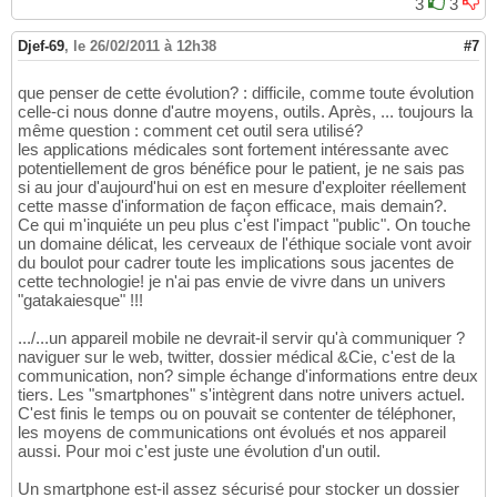
3
3
Djef-69
,
le 26/02/2011 à 12h38
#7
que penser de cette évolution? : difficile, comme toute évolution
celle-ci nous donne d'autre moyens, outils. Après, ... toujours la
même question : comment cet outil sera utilisé?
les applications médicales sont fortement intéressante avec
potentiellement de gros bénéfice pour le patient, je ne sais pas
si au jour d'aujourd'hui on est en mesure d'exploiter réellement
cette masse d'information de façon efficace, mais demain?.
Ce qui m'inquiéte un peu plus c'est l'impact "public". On touche
un domaine délicat, les cerveaux de l'éthique sociale vont avoir
du boulot pour cadrer toute les implications sous jacentes de
cette technologie! je n'ai pas envie de vivre dans un univers
"gatakaiesque" !!!
.../...un appareil mobile ne devrait-il servir qu'à communiquer ?
naviguer sur le web, twitter, dossier médical &Cie, c'est de la
communication, non? simple échange d'informations entre deux
tiers. Les "smartphones" s'intègrent dans notre univers actuel.
C'est finis le temps ou on pouvait se contenter de téléphoner,
les moyens de communications ont évolués et nos appareil
aussi. Pour moi c'est juste une évolution d'un outil.
Un smartphone est-il assez sécurisé pour stocker un dossier