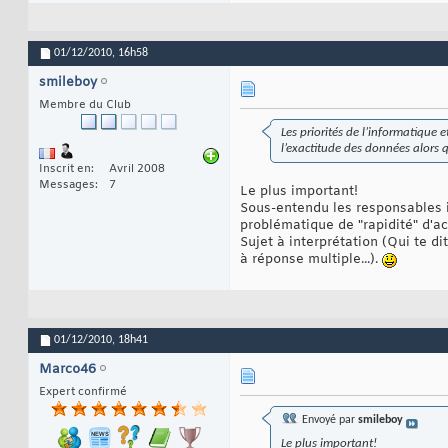
01/12/2010,
16h58
smileboy
Membre du Club
Les priorités de l’informatique
l’exactitude des données alors
Inscrit en
Avril 2008
Messages
7
Le plus important!
Sous-entendu les responsables i
problématique de "rapidité" d'ac
Sujet à interprétation (Qui te d
à réponse multiple...).
01/12/2010,
18h41
Marco46
Expert confirmé
Envoyé par
smileboy
Le plus important!