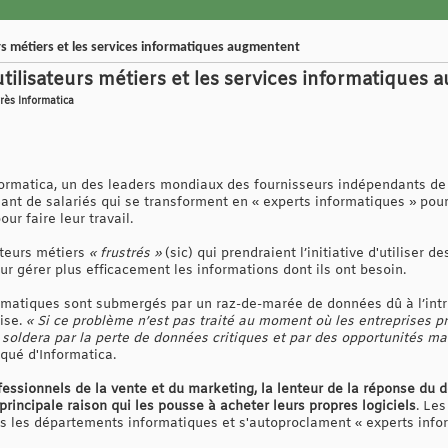
urs métiers et les services informatiques augmentent
utilisateurs métiers et les services informatiques
près Informatica
rmatica, un des leaders mondiaux des fournisseurs indépendants de s
ant de salariés qui se transforment en « experts informatiques » pou
our faire leur travail.
ateurs métiers
« frustrés »
(sic) qui prendraient l’initiative d'utiliser d
r gérer plus efficacement les informations dont ils ont besoin.
rmatiques sont submergés par un raz-de-marée de données dû à l’intrus
rise.
« Si ce problème n’est pas traité au moment où les entreprises pr
e soldera par la perte de données critiques et par des opportunités m
qué d'Informatica.
essionnels de la vente et du marketing, la lenteur de la réponse du 
incipale raison qui les pousse à acheter leurs propres logiciels
. Le
s les départements informatiques et s'autoproclament « experts info