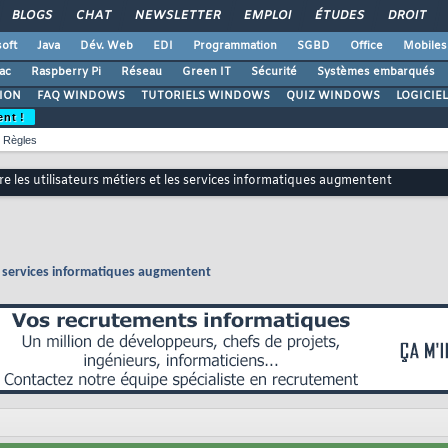
BLOGS
CHAT
NEWSLETTER
EMPLOI
ÉTUDES
DROIT
oft
Java
Dév. Web
EDI
Programmation
SGBD
Office
Mobiles
ac
Raspberry Pi
Réseau
Green IT
Sécurité
Systèmes embarqués
ION
FAQ WINDOWS
TUTORIELS WINDOWS
QUIZ WINDOWS
LOGICIE
ent !
Règles
re les utilisateurs métiers et les services informatiques augmentent
les services informatiques augmentent