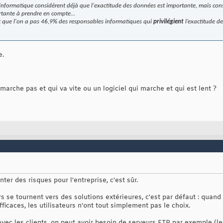
informatique considèrent déjà que l'exactitude des données est importante, mais con
rtante à prendre en compte...
dit que l'on a pas 46,9% des responsables informatiques qui
privilégient
l’exactitude d
e.
 marche pas et qui va vite ou un logiciel qui marche et qui est lent ?
er des risques pour l'entreprise, c'est sûr.
urs se tournent vers des solutions extérieures, c'est par défaut : quan
ficaces, les utilisateurs n'ont tout simplement pas le choix.
ec les clients, on peut avoir besoin de serveurs FTP par exemple (l