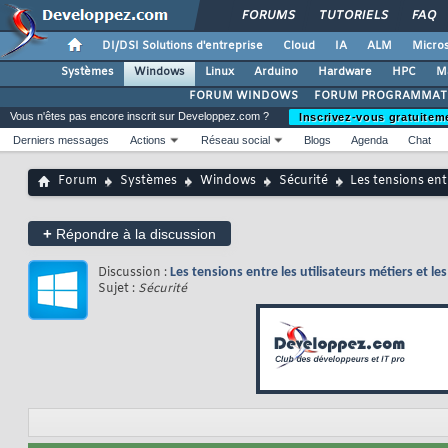
FORUMS
TUTORIELS
FAQ
DI/DSI Solutions d'entreprise
Cloud
IA
ALM
Micros
Systèmes
Windows
Linux
Arduino
Hardware
HPC
M
FORUM WINDOWS
FORUM PROGRAMMAT
Vous n'êtes pas encore inscrit sur Developpez.com ?
Inscrivez-vous gratuitem
Derniers messages
Actions
Réseau social
Blogs
Agenda
Chat
Forum
Systèmes
Windows
Sécurité
Les tensions ent
+
Répondre à la discussion
Discussion :
Les tensions entre les utilisateurs métiers et 
Sujet :
Sécurité