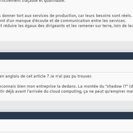
fficilement traçable et qualifiable.
donner tort aux services de production, car leurs besoins sont réels.
ient d'un manque d'écoute et de communication entre les services.
it réduire les égaux des dirigeants et les ramener sur terre, loin de l
en anglais de cet article ? Je n'ai pas pu trouver.
e reconnais bien mon entreprise la dedans. La montée du "shadow IT" (
tir déjà avant l'arrivée du cloud computing, ça ne peut qu'empirer ma