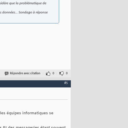
sidère que la problématique de
es données... Sondage à réponse
Répondre avec citation
0
0
#5
d les équipes informatiques se
es PJ des messageries étant souvent