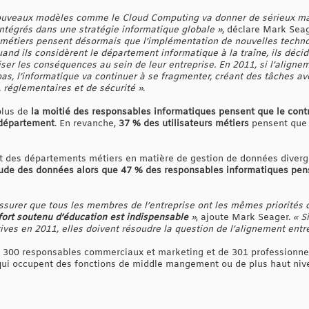
ouveaux modèles comme le Cloud Computing va donner de sérieux ma
intégrés dans une stratégie informatique globale »
, déclare Mark Sea
s métiers pensent désormais que l’implémentation de nouvelles techn
nd ils considèrent le département informatique à la traîne, ils décide
iser les conséquences au sein de leur entreprise. En 2011, si l’align
pas, l’informatique va continuer à se fragmenter, créant des tâches a
 réglementaires et de sécurité »
.
plus de
la moitié des responsables informatiques pensent que le con
r département
. En revanche,
37 % des utilisateurs métiers
pensent que 
 et des départements métiers en matière de gestion de données diver
titude des données alors que 47 % des responsables informatiques pens
ssurer que tous les membres de l’entreprise ont les mêmes priorités c
fort soutenu d’éducation est indispensable
»
, ajoute Mark Seager.
« S
tives en 2011, elles doivent résoudre la question de l’alignement entre
e 300 responsables commerciaux et marketing et de 301 professionnel
i occupent des fonctions de middle mangement ou de plus haut niv