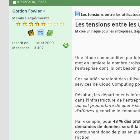
01/12/2010,
15h57
Gordon Fowler
Les tensions entre les utilisate
Membre expérimenté
Les tensions entre les 
Et crée un risque pour les entreprises, d'a
Inscrit en
Juillet 2009
Messages
3 407
Une étude commanditée par Info
met en lumière le nombre croiss
l’entreprise dont ils ont besoin p
Ces salariés seraient des utilis
services de Cloud Computing pou
Résultat, les départements info
dans l’infrastructure de l’entrep
qui est propriétaire de quoi » s
d’affaires »
, conclue le communi
Par exemple, pour
43 % des prof
demandes de données serait la pr
contournent donc de plus en plu
friction.