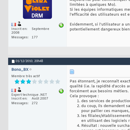
limitées à quelques Mo).
Si les équipes informatiques me
l'efficacité des utilisateurs est
Evidemment, si l'utilisateur a un
Inscrit en
Septembre
potentiellement dangereux bien s
2008
Messages
177
01/12/2010,
20h48
Bono_BX
Membre très actif
Pas étonnant, je reconnaît exac
qualité (i.e. la rapidité d'accè
forcément aux besoins métiers.
Expert technique .NET
Cela provoque :
Inscrit en
Août 2007
des services de production
Messages
272
du coup, ils demandent s
pour pallier ces manques,
les filiales/établissement
en utilisant des logiciels
Résultat : nouvelle surch