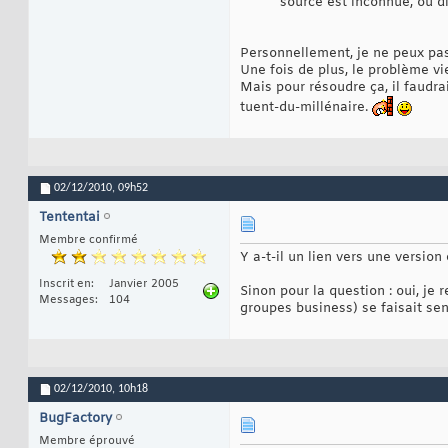
source est inconnue, ou di
Personnellement, je ne peux pas 
Une fois de plus, le problème v
Mais pour résoudre ça, il faudra
tuent-du-millénaire.
02/12/2010,
09h52
Tententai
Membre confirmé
Y a-t-il un lien vers une version 
Inscrit en
Janvier 2005
Sinon pour la question : oui, j
Messages
104
groupes business) se faisait sen
02/12/2010,
10h18
BugFactory
Membre éprouvé