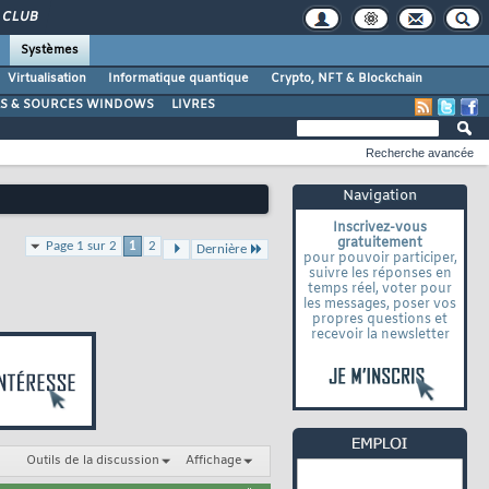
CLUB
Systèmes
Virtualisation
Informatique quantique
Crypto, NFT & Blockchain
LS & SOURCES WINDOWS
LIVRES
Recherche avancée
Navigation
Inscrivez-vous
gratuitement
Page 1 sur 2
1
2
Dernière
pour pouvoir participer,
suivre les réponses en
temps réel, voter pour
les messages, poser vos
propres questions et
recevoir la newsletter
Outils de la discussion
Affichage