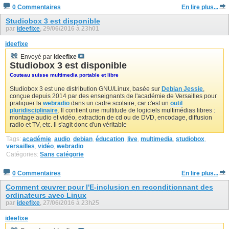
0 Commentaires
En lire plus...
Studiobox 3 est disponible
par
ideefixe
, 29/06/2016 à 23h01
ideefixe
Envoyé par
ideefixe
Studiobox 3 est disponible
Couteau suisse multimedia portable et libre
Studiobox 3 est une distribution GNU/Linux, basée sur
Debian Jessie
,
conçue depuis 2014 par des enseignants de l'académie de Versailles pour
pratiquer la
webradio
dans un cadre scolaire, car c'est un
outil
pluridisciplinaire
. Il contient une multitude de logiciels multimédias libres :
montage audio et vidéo, extraction de cd ou de DVD, encodage, diffusion
radio et TV, etc. Il s'agit donc d'un véritable
Tags:
académie
,
audio
,
debian
,
éducation
,
live
,
multimedia
,
studiobox
,
versailles
,
vidéo
,
webradio
Catégories:
Sans catégorie
0 Commentaires
En lire plus...
Comment œuvrer pour l'E-inclusion en reconditionnant des
ordinateurs avec Linux
par
ideefixe
, 27/06/2016 à 23h25
ideefixe