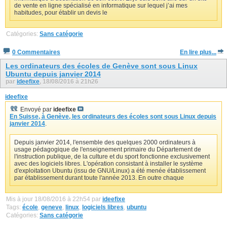
de vente en ligne spécialisé en informatique sur lequel j’ai mes
habitudes, pour établir un devis le
Catégories:
Sans catégorie
0 Commentaires
En lire plus...
Les ordinateurs des écoles de Genève sont sous Linux
Ubuntu depuis janvier 2014
par
ideefixe
, 18/08/2016 à 21h26
ideefixe
Envoyé par
ideefixe
En Suisse, à Genève, les ordinateurs des écoles sont sous Linux depuis
janvier 2014
.
Depuis janvier 2014, l'ensemble des quelques 2000 ordinateurs à
usage pédagogique de l'enseignement primaire du Département de
l'instruction publique, de la culture et du sport fonctionne exclusivement
avec des logiciels libres. L'opération consistant à installer le système
d'exploitation Ubuntu (issu de GNU/Linux) a été menée établissement
par établissement durant toute l'année 2013. En outre chaque
Mis à jour 18/08/2016 à 22h54 par
ideefixe
Tags:
école
,
geneve
,
linux
,
logiciels libres
,
ubuntu
Catégories:
Sans catégorie