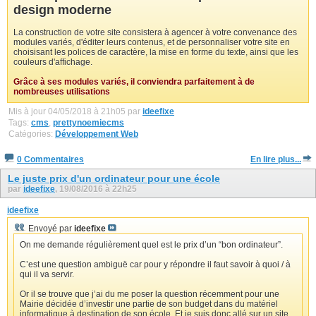
design moderne
La construction de votre site consistera à agencer à votre convenance des
modules variés, d'éditer leurs contenus, et de personnaliser votre site en
choisisant les polices de caractère, la mise en forme du texte, ainsi que les
couleurs d'affichage.
Grâce à ses modules variés, il conviendra parfaitement à de
nombreuses utilisations
Mis à jour 04/05/2018 à 21h05 par
ideefixe
Tags:
cms
,
prettynoemiecms
Catégories:
Développement Web
0 Commentaires
En lire plus...
Le juste prix d'un ordinateur pour une école
par
ideefixe
, 19/08/2016 à 22h25
ideefixe
Envoyé par
ideefixe
On me demande régulièrement quel est le prix d’un “bon ordinateur”.
C’est une question ambiguë car pour y répondre il faut savoir à quoi / à
qui il va servir.
Or il se trouve que j’ai du me poser la question récemment pour une
Mairie décidée d’investir une partie de son budget dans du matériel
informatique à destination de son école. Et je suis donc allé sur un site