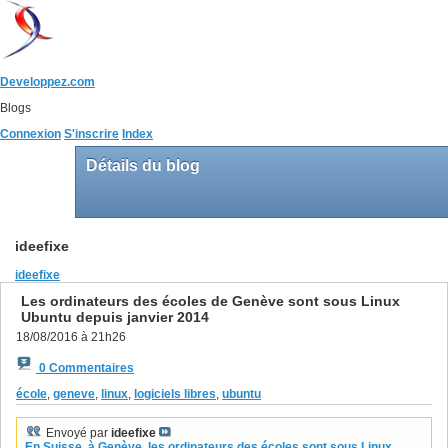
Developpez.com
Blogs
Connexion
S'inscrire
Index
Détails du blog
ideefixe
ideefixe
Les ordinateurs des écoles de Genève sont sous Linux
Ubuntu depuis janvier 2014
18/08/2016 à 21h26
0 Commentaires
école
,
geneve
,
linux
,
logiciels libres
,
ubuntu
Envoyé par
ideefixe
En Suisse, à Genève, les ordinateurs des écoles sont sous Linux