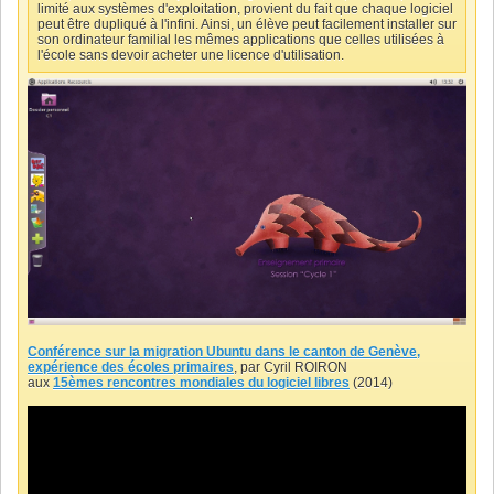
limité aux systèmes d'exploitation, provient du fait que chaque logiciel
peut être dupliqué à l'infini. Ainsi, un élève peut facilement installer sur
son ordinateur familial les mêmes applications que celles utilisées à
l'école sans devoir acheter une licence d'utilisation.
Conférence sur la migration Ubuntu dans le canton de Genève,
expérience des écoles primaires
, par Cyril ROIRON
aux
15èmes rencontres mondiales du logiciel libres
(2014)