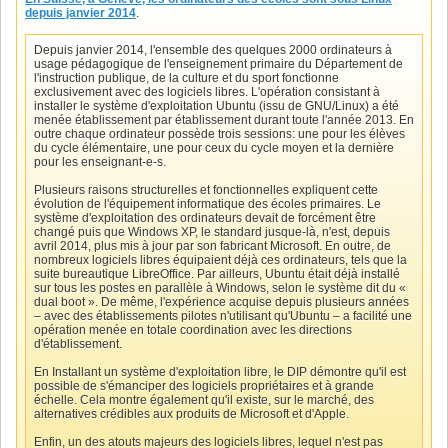
depuis janvier 2014
.
Depuis janvier 2014, l'ensemble des quelques 2000 ordinateurs à
usage pédagogique de l'enseignement primaire du Département de
l'instruction publique, de la culture et du sport fonctionne
exclusivement avec des logiciels libres. L'opération consistant à
installer le système d'exploitation Ubuntu (issu de GNU/Linux) a été
menée établissement par établissement durant toute l'année 2013. En
outre chaque ordinateur possède trois sessions: une pour les élèves
du cycle élémentaire, une pour ceux du cycle moyen et la dernière
pour les enseignant-e-s.
Plusieurs raisons structurelles et fonctionnelles expliquent cette
évolution de l'équipement informatique des écoles primaires. Le
système d'exploitation des ordinateurs devait de forcément être
changé puis que Windows XP, le standard jusque-là, n'est, depuis
avril 2014, plus mis à jour par son fabricant Microsoft. En outre, de
nombreux logiciels libres équipaient déjà ces ordinateurs, tels que la
suite bureautique LibreOffice. Par ailleurs, Ubuntu était déjà installé
sur tous les postes en parallèle à Windows, selon le système dit du «
dual boot ». De même, l'expérience acquise depuis plusieurs années
– avec des établissements pilotes n'utilisant qu'Ubuntu – a facilité une
opération menée en totale coordination avec les directions
d'établissement.
En Installant un système d'exploitation libre, le DIP démontre qu'il est
possible de s'émanciper des logiciels propriétaires et à grande
échelle. Cela montre également qu'il existe, sur le marché, des
alternatives crédibles aux produits de Microsoft et d'Apple.
Enfin, un des atouts majeurs des logiciels libres, lequel n'est pas