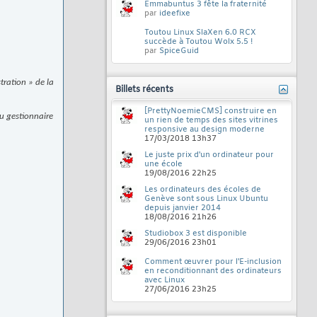
Emmabuntus 3 fête la fraternité
par
ideefixe
Toutou Linux SlaXen 6.0 RCX
succède à Toutou Wolx 5.5 !
par
SpiceGuid
tration » de la
Billets récents
[PrettyNoemieCMS] construire en
du gestionnaire
un rien de temps des sites vitrines
responsive au design moderne
17/03/2018
13h37
Le juste prix d'un ordinateur pour
une école
19/08/2016
22h25
Les ordinateurs des écoles de
Genève sont sous Linux Ubuntu
depuis janvier 2014
18/08/2016
21h26
Studiobox 3 est disponible
29/06/2016
23h01
Comment œuvrer pour l'E-inclusion
en reconditionnant des ordinateurs
avec Linux
27/06/2016
23h25