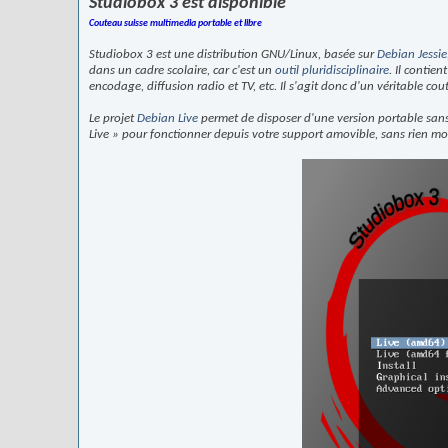
Studiobox 3 est disponible
Couteau suisse multimedia portable et libre
Studiobox 3 est une distribution GNU/Linux, basée sur
Debian Jessie
dans un cadre scolaire, car c'est un
outil pluridisciplinaire
. Il contie
encodage, diffusion radio et TV, etc. Il s'agit donc d'un véritable co
Le projet
Debian Live
permet de disposer d'une version portable sans 
Live » pour fonctionner depuis votre support amovible, sans rien modif