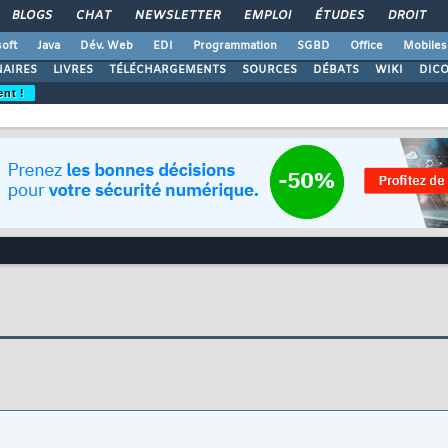
BLOGS
CHAT
NEWSLETTER
EMPLOI
ÉTUDES
DROIT
oft
Java
Dév. Web
EDI
Programmation
SGBD
Office
Mobiles
AIRES
LIVRES
TÉLÉCHARGEMENTS
SOURCES
DÉBATS
WIKI
DIC
ent !