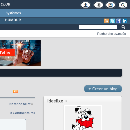
CLUB
Systèmes
O
HUMOUR
Recherche avancée
+
Créer un blog
ideefixe
Noter ce billet
0 Commentaires