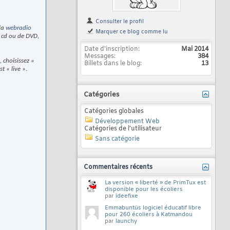
Consulter le profil
 la
webradio
Marquer ce blog comme lu
e cd ou de DVD,
Date d'inscription
Mai 2014
Messages
384
 choisissez «
Billets dans le blog
13
t « live ».
Catégories
Catégories globales
Développement Web
Catégories de l'utilisateur
Sans catégorie
Commentaires récents
La version « liberté » de PrimTux est
disponible pour les écoliers
par
ideefixe
Emmabuntüs logiciel éducatif libre
pour 260 écoliers à Katmandou
par
launchy