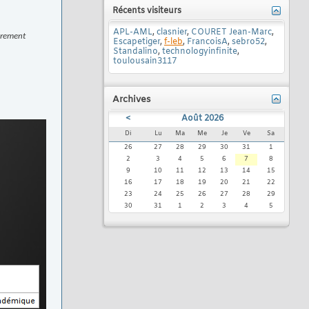
Récents visiteurs
APL-AML
,
clasnier
,
COURET Jean-Marc
,
airement
Escapetiger
,
f-leb
,
FrancoisA
,
sebro52
,
Standalino
,
technologyinfinite
,
toulousain3117
Archives
<
Août 2026
Di
Lu
Ma
Me
Je
Ve
Sa
26
27
28
29
30
31
1
2
3
4
5
6
7
8
9
10
11
12
13
14
15
16
17
18
19
20
21
22
23
24
25
26
27
28
29
30
31
1
2
3
4
5