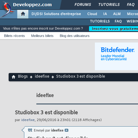
FORUMS
TUTORIELS
FAQ
DI/DSI Solutions d'entreprise
Cloud
IA
ALM
Micros
TUTORIELS
FAQ
WEBIN
Vous n'êtes pas encore inscrit sur Developpez.com ?
Inscrivez-vous gratuitem
Billets récents
Meilleurs billets
Blog des utilisateurs
Blogs
ideefixe
Studiobox 3 est disponible
ideefixe
Studiobox 3 est disponible
par
ideefixe
, 29/06/2016 à 23h01 (2118 Affichages)
Envoyé par
ideefixe