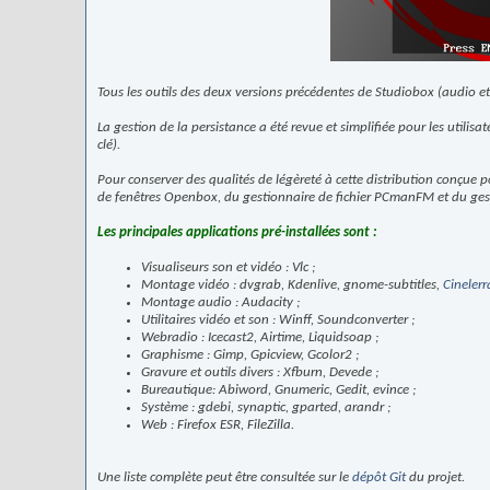
Tous les outils des deux versions précédentes de Studiobox (audio et
La gestion de la persistance a été revue et simplifiée pour les utili
clé).
Pour conserver des qualités de légèreté à cette distribution conçue
de fenêtres Openbox, du gestionnaire de fichier PCmanFM et du ges
Les principales applications pré-installées sont :
Visualiseurs son et vidéo : Vlc ;
Montage vidéo : dvgrab, Kdenlive, gnome-subtitles,
Cinelerr
Montage audio : Audacity ;
Utilitaires vidéo et son : Winff, Soundconverter ;
Webradio : Icecast2, Airtime, Liquidsoap ;
Graphisme : Gimp, Gpicview, Gcolor2 ;
Gravure et outils divers : Xfburn, Devede ;
Bureautique: Abiword, Gnumeric, Gedit, evince ;
Système : gdebi, synaptic, gparted, arandr ;
Web : Firefox ESR, FileZilla.
Une liste complète peut être consultée sur le
dépôt Git
du projet.