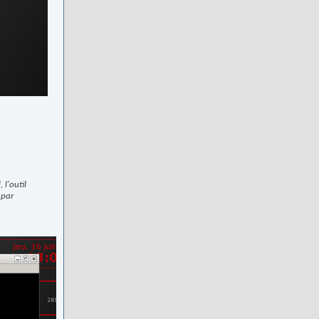
 l'outil
 par