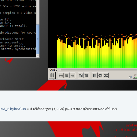
v3_2.hybrid.iso
» à télécharger (1,2Go) puis à transférer sur une clé USB.