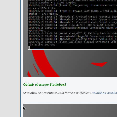
Obtenir et essayer Studiobox3
Studiobox se présente sous la forme d’un fichier «
studiobox-amd64-