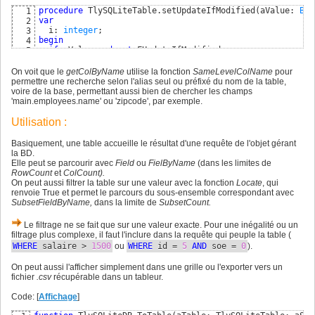
else
 Exception.Create
(
'Table.AddField exceeds ColCount'
33
if
 ColData_1.IsRowid

18
procedure
 TlySQLiteTable.setUpdateIfModified
(
aValue: 
Boo
1
end
;

34
then
begin
19
var
2
35
        TableName_1:=ColData_1.DBName+
'.'
+ColData_1.Table
20
  i: 
integer
3
procedure
36
for
 j:=
0
to
 FColCount-
1
21
begin
4
begin
37
do
begin
22
if
 aValue 
and
not
 FUpdateIfModified

5
// vérification qu'il est bien appelé au bon moment
38
          ColData_2:=ColMetaData
[
j
]
;

23
// and (FColData.Count>0) and Assigned(ColMetaData[0].
6
if
(
FCurrentField=ColCount
)
39
          TableName_2:=ColData_2.DBName+
'.'
+ColData_2.Tab
24
then
begin
7
and
(
FColData.Count=ColCount
)
On voit que le
40
getColByName
utilise la fonction
SameLevelColName
pour
if
(
TableName_2=TableName_1
)
25
for
 i:=
0
to
 FFields.Count-
1
8
then
begin
permettre une recherche selon l'alias seul ou préfixé du nom de la table,
41
and
not
 ColData_2.IsRowid 
// restera à -1 car n
26
do
 TlyField
(
FFields
[
i
]
)
.FOnValueChange:=@OnFieldChang
9
    Inc
(
FRowCount
)
;

voire de la base, permettant aussi bien de chercher les champs
42
then
 ColData_2.RowidCol:=i;

27
end
;

10
    FCurrentField:=
0
;

'main.employees.name' ou 'zipcode', par exemple.
43
end
;

28
11
end
44
end
;

29
end
;

12
else
 Exception.Create
(
'Table Col/Field Number <> ColCou
Utilisation :
45
end
;

30
13
end
;
46
end
31
function
 TlySQLiteTable.getSubsetCount: 
integer
14
Basiquement, une table accueille le résultat d'une requête de l'objet gérant
else
 Exception.Create
(
'Table not correctly filled (miss
32
begin
15
la BD.
end
;
33
  Result:=Length
(
Subset
)
16
Elle peut se parcourir avec
Field
ou
FielByName
(dans les limites de
end
;

17
RowCount
et
ColCount).
18
On peut aussi filtrer la table sur une valeur avec la fonction
Locate
, qui
procedure
 TlySQLiteTable.setColCount
(
aValue: 
integer
)
19
renvoie True et permet le parcours du sous-ensemble correspondant avec
begin
20
SubsetFieldByName,
dans la limite de
SubsetCount.
// pour éviter des fuites mémoire ou des erreurs d'ind
21
// si l'utilisateur voulait modifier le nombre de colo
22
Le filtrage ne se fait que sur une valeur exacte. Pour une inégalité ou un
// d'une table. S'il en a besoin, faire un Clear d'abo
23
filtrage plus complexe, il faut l'inclure dans la requête qui peuple la table (
if
 FColCount=
0
24
WHERE
salaire >
1500
ou
WHERE
id =
5
AND
soe =
0
).
then
 FColCount:=aValue

25
else
 Exception.Create
(
'Table.ColCount already set'
)
26
end
;      

On peut aussi l'afficher simplement dans une grille ou l'exporter vers un
27
fichier
28
.csv
récupérable dans un tableur.
function
 TlySQLiteTable.getColMetaData
(
aIndex: 
integer
)
29
begin
Code: [
30
Affichage
]
try
31