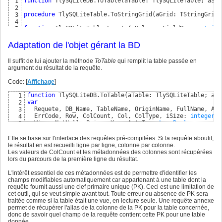
function
    Result:=TColMetaData
 TlySQLiteDB.ToTable
(
FColData
(
aTable: TlySQLiteTable; aSQL
[
aIndex
]
)
;

32
1
except
33
2
procedure
    Result:=
 TlySQLiteTable.ToStringGrid
nil
;

(
aGrid: TStringGrid;
34
3
end
35
4
function
end
;    

 TlySQLiteTable.Locate
(
aValue, aFieldName: 
string
36
5
37
6
//..
function
 TlySQLiteTable.SameLevelColName
(
aFieldName: 
str
38
7
Adaptation de l'objet gérant la BD
var
39
8
if
  Qualifiers: 
 DB.ToTable
(
 MaTable, 
integer
;

'SELECT * FROM employes'
, 
False
)
40
9
Il suffit de lui ajouter la méthode
ToTable
qui remplit la table passée en
  MaTable.ToStringGrid
  tsl: TStringList;

(
 StringGrid1, 
False
)
;

10
41
argument du résultat de la requête.
if
 MaTable.Locate
(
'tourlourou'
, 
'nom'
)
and
(
 MaTable.S
11
42
    ShowMessage
begin
(
'tourlourou gagne '
 + MaTable.SubsetFiel
12
43
Code: [
Affichage
]
end
  Result:=EmptyStr;

;
13
44
  tsl:=TStringList.Create;

45
function
 TlySQLiteDB.ToTable
(
aTable: TlySQLiteTable; aSQ
1
  tsl.Delimiter:=
'.'
;

46
var
2
  tsl.DelimitedText:=aFieldName;

47
  Requete, DB_Name, TableName, OriginName, FullName, Ali
3
  Qualifiers:=tsl.Count;

48
  ErrCode, Row, ColCount, Col, ColType, iSize: 
integer
;

4
  tsl.Free;

49
  View, NotNull, PrimaryKey, AutoInc: 
LongBool
;

5
if
not
 Qualifiers 
in
[
1
..
3
]
then
 Exit;

50
  Error, DataType, CollSeq, Tail2: 
PChar
;

6
  ColData:=ColMetaData
[
aColIndex
]
;

51
  Sorting: TlyCollateSequence;

7
Elle se base sur l'interface des requêtes pré-compilées. Si la requête aboutit,
case
 Qualifiers 
of
52
  Affinity: TlyFieldAffinity;

8
le résultat en est recueilli ligne par ligne, colonne par colonne.
1
: Result:=ColData.AliasName;

53
  AliasStatement: PStatement;

9
Les valeurs de ColCount et les métadonnées des colonnes sont récupérées
2
: Result:=ColData.TableName+
'.'
+ColData.AliasName;

54
  ColMetaData: TColMetaData;

10
lors du parcours de la première ligne du résultat.
3
: Result:=ColData.DBName+
'.'
+ColData.TableName+
'.'
+C
55
  Tail: 
PChar
 = 
nil
;

11
end
56
  Blob: TBytes;

12
L'intérêt essentiel de ces métadonnées est de permettre d'identifier les
end
;

57
13
champs modifiables automatiquement car appartenant à une table dont la
58
begin
14
requête fournit aussi une clef primaire unique (PK). Ceci est une limitation de
function
 TlySQLiteTable.getColByName
(
aName: 
string
)
: 
int
59
if
 aTable 
is
 TlySQLiteTable

15
cet outil, qui se veut simple avant tout. Toute erreur ou absence de PK sera
var
60
then
begin
16
traitée comme si la table était une vue, en lecture seule. Une requête annexe
  i: 
integer
;

61
// initialisations diverses
17
permet de récupérer l'alias de la colonne de la PK pour la table concernée,
  FieldName: 
string
62
    Result:=
False
;

18
donc de savoir quel champ de la requête contient cette PK pour une table
begin
63
    aTable.Clear; 
// efface le paramétrage de UpdateIfMo
19
donnée.