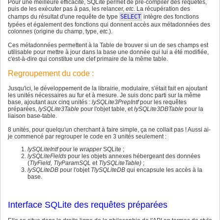
Pour une meilleure efficacité, SQLite permet de pré-compiler des requêtes,
puis de les exécuter pas à pas, les relancer,
etc.
La récupération des
champs du résultat d'une requête de type
SELECT
intègre des fonctions
typées et également des fonctions qui donnent accès aux métadonnées des
colonnes (origine du champ, type,
etc.
).
Ces métadonnées permettent à la Table de trouver si un de ses champs est
utilisable pour mettre à jour dans la base une donnée qui lui a été modifiée,
c'est-à-dire qui constitue une clef primaire de la même table.
Regroupement du code :
Jusqu'ici, le développement de la librairie, modulaire, s'était fait en ajoutant
les unités nécessaires au fur et à mesure. Je suis donc parti sur la même
base, ajoutant aux cinq unités :
lySQLite3PrepIntf
pour les requêtes
préparées,
lySQLite3Table
pour l'objet table, et
lySQLite3DBTable
pour la
liaison base-table.
8 unités, pour quelqu'un cherchant à faire simple, ça ne collait pas ! Aussi ai-
je commencé par regrouper le code en 3 unités seulement :
lySQLiteIntf
pour le
wrapper
SQLite ;
lySQLiteFields
pour les objets annexes hébergeant des données
(
TlyField, TlyParamSQL
et
TlySQLiteTable)
;
lySQLiteDB
pour l'objet
TlySQLiteDB
qui encapsule les accès à la
base.
Interface SQLite des requêtes préparées