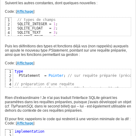
7
Suivent les autres constantes, dont quelques nouvelles :
const
8
// liées à ce wrapper et la version minimale de la dll
9
Code: [
Affichage
]
  DllName    = 
'sqlite3.dll'
 ;  
// Library Name
10
  sMinVersion  = 
'3.7.17'
;

11
// types de champs
1
  MinVersion   = 
3007017
;

12
  SQLITE_INTEGER = 
1
;

2
  IO_Version   = 
3
;

13
  SQLITE_FLOAT   = 
2
;

3
  VfsVersion   = 
3
;

14
  SQLITE_TEXT    = 
3
;

4
  Win32VFSName = 
'win32'
;

15
  SQLITE3_TEXT   = 
3
;

5
  WinFileStructLength = 
72
;
16
  SQLITE_BLOB    = 
4
;

6
  SQLITE_NULL    = 
5
;
7
Puis les définitions des types et fonctions déjà vus (non rappelés) auxquels
on ajoute le nouveau type
PStatement
, pointant sur une requête préparée,
ainsi que les fonctions permettant sa gestion :
Code: [
Affichage
]
type
1
  PStatement  = 
Pointer
; 
// sur requête préparée (précomp
2
3
// préparation d'une requête 
4
// aSQLLength (#0 inclus) : SQL lu jusqu'au 1° #0 ou cett
5
// aStatement : vaut nil si erreur ; doit être finalisé (
6
// aTail pointe sur la suite non lue du SQL dans aSQL  
7
Rien d'extraordinaire ! Je n'ai pas traduit l'interface SQLite gérant les
function
 sqlite3_prepare_v2
(
aDB: PSQLiteDB; aSQL: 
PChar
; 
8
paramètres dans les requêtes préparées, puisque j'avais développé un objet
9
(
cf. TlyParamSQL
dans le second billet) qui – lui - est également utilisable en
// libération des ressources en fin d'utilisation 
10
dehors du contexte de ces requêtes préparées.
// ne jamais utiliser un Statement finalisé sous peine de
11
function
 sqlite3_finalize
(
aStatement: PStatement
)
: 
intege
12
Et pour finir, rappelons le code qui restreint à une version minimale de la
dll
:
13
Code: [
Affichage
]
// exécution pas à pas (ligne par ligne)
14
// retourne SQLITE_ROW à chaque ligne de résultat disponi
15
implementation
1
// et SQLITE_DONE en fin d'exécution ; sinon, code d'erre
16
2