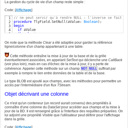
    FText: 
string
;

7
La gestion du cycle de vie d'un champ reste simple :
function
 sqlite3_column_type
(
aStatement: PStatement; aCol
49
    FNull: 
Boolean
;

8
50
    bText: 
Boolean
;

9
Code: [
Affichage
]
// récupération des valeurs elles-mêmes
51
    FType: TlyFieldType;

10
// nb d'octets du champ ; 0 si NULL ; n si BLOB ou UTF-8 
52
// nouvelles déclarations
11
// ne peut servir qu'à rendre NULL : l'inverse se fait en
1
function
 sqlite3_column_bytes
(
aStatement: PStatement; aCo
53
      FStream: TMemoryStream;

12
procedure
 TlyField.SetNull
(
aValue: 
Boolean
)
2
function
 sqlite3_column_int
(
aStatement: PStatement; aCol:
54
      FTable: TlySQLiteTable;

13
begin
3
function
 sqlite3_column_int64
(
aStatement: PStatement; aCo
55
      FRow, FCol: 
integer
;

14
if
 aValue

4
function
 sqlite3_column_double
(
aStatement: PStatement; aC
56
      FOnValueChange: TValidateEntryEvent;

15
then
begin
5
function
 sqlite3_column_text
(
aStatement: PStatement; aCol
57
protected
16
    SetText
(
'NULL'
)
; 
// appellera la CallBack de mise à j
6
function
 sqlite3_column_blob
(
aStatement: PStatement; aCol
58
procedure
 SetNull
(
aValue: 
Boolean
)
;

17
    bText:=
False
; 
//  car mot réservé
7
On note que la méthode
Clear
a été adaptée pour garder la référence
59
procedure
 SetText
(
aValue: 
string
)
;

18
    FNull:=
True
;

8
ligne/colonne d'un champ appartenant à une table.
end
;
60
procedure
 SetSQL
(
aValue: 
string
)
;

19
end
9
function
  GetSQL: 
string
;

20
end
;

10
Cette méthode entraîne la mise à jour de la base et de la grille
procedure
 SetInt
(
aValue: 
int64
)
;

21
11
éventuellement associées, en appelant
SetText
qui déclenche une
CallBack
function
  GetInt: 
int64
;

22
procedure
12
(voir plus loin), mais en cas d'échec de la mise à jour, il y a perte de
procedure
 SetFloat
(
aValue: 
Double
)
;

23
begin
13
cohérence. Appeler cette méthode sur un champ
NOT
NULL
suffirait par
function
  GetFloat: 
Double
;

24
  SetNull
(
True
)
;

14
exemple à rompre le lien entre données de la table et de la base.
procedure
 SetBool
(
aValue: 
Boolean
)
;

25
  FType:=ftUnknown;

15
function
  GetBool: 
Boolean
;

26
  FStream.Clear; 

16
Le type BLOB est ajouté aux champs, avec les méthodes pour permettre un
procedure
 SetTime
(
aValue: 
TDateTime
)
;

27
// on préserve la synchro FCol et FRow d'un champ d'une
17
accès par l'intermédiaire d'un flux
function
  GetTime: 
TStream
TDateTime
.
;

28
if
not
 Assigned
(
FTable
)
18
// nouvelles déclarations
29
then
begin
19
Objet décrivant une colonne
function
  GetCanUpdateDB: 
Boolean
;

30
    FCol:=-
1
;

20
function
  GetIsBlob: 
Boolean
;

31
    FRow:=-
1
;

21
public
32
end
22
Ce n'est qu'un conteneur (un
record
aurait convenu) des propriétés à
constructor
 Create; 
overload
;

33
end
;

23
connaître d'une colonne du
DataSet
pour accéder aux champs et la mise à
constructor
 Create
(
aName: 
string
)
; 
overload
;

34
24
jour de la BD. Il est renseigné grâce à l'interface des requêtes préparées. On
constructor
 Create
(
aName: 
string
; aType: TlyFieldType
35
constructor
25
lui adjoint une propriété
Visible
que l'utilisateur peut définir pour l'affichage
destructor
  Destroy; 
override
;

36
begin
26
dans la grille.
procedure
 Clear;

37
inherited
;

27
// nouvelles déclarations
38
  FStream:=TMemoryStream.Create;

28
Code: [
Affichage
]