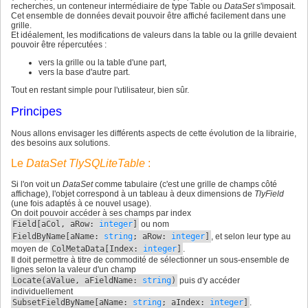
recherches, un conteneur intermédiaire de type Table ou
DataSet
s'imposait.
Cet ensemble de données devait pouvoir être affiché facilement dans une
grille.
Et idéalement, les modifications de valeurs dans la table ou la grille devaient
pouvoir être répercutées :
vers la grille ou la table d'une part,
vers la base d'autre part.
Tout en restant simple pour l'utilisateur, bien sûr.
Principes
Nous allons envisager les différents aspects de cette évolution de la librairie,
des besoins aux solutions.
Le
DataSet TlySQLiteTable
:
Si l'on voit un
DataSet
comme tabulaire (c'est une grille de champs côté
affichage), l'objet correspond à un tableau à deux dimensions de
TlyField
(une fois adaptés à ce nouvel usage).
On doit pouvoir accéder à ses champs par index
Field
[
aCol, aRow:
integer
]
ou nom
FieldByName
[
aName:
string
; aRow:
integer
]
, et selon leur type au
moyen de
ColMetaData
[
Index:
integer
]
.
Il doit permettre à titre de commodité de sélectionner un sous-ensemble de
lignes selon la valeur d'un champ
Locate
(
aValue, aFieldName:
string
)
puis d'y accéder
individuellement
SubsetFieldByName
[
aName:
string
; aIndex:
integer
]
.