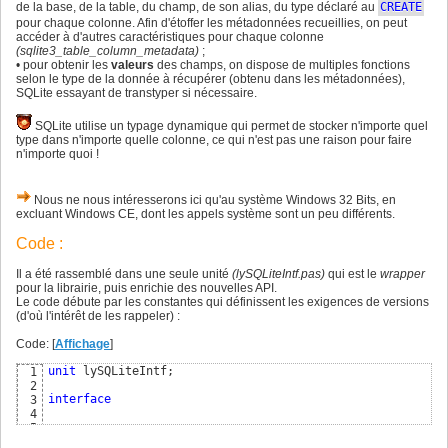
de la base, de la table, du champ, de son alias, du type déclaré au
CREATE
pour chaque colonne. Afin d'étoffer les métadonnées recueillies, on peut
accéder à d'autres caractéristiques pour chaque colonne
(sqlite3_table_column_metadata)
;
• pour obtenir les
valeurs
des champs, on dispose de multiples fonctions
selon le type de la donnée à récupérer (obtenu dans les métadonnées),
SQLite essayant de transtyper si nécessaire.
SQLite utilise un typage dynamique qui permet de stocker n'importe quel
type dans n'importe quelle colonne, ce qui n'est pas une raison pour faire
n'importe quoi !
Nous ne nous intéresserons ici qu'au système Windows 32 Bits, en
excluant Windows CE, dont les appels système sont un peu différents.
Code :
Il a été rassemblé dans une seule unité
(lySQLiteIntf.pas)
qui est le
wrapper
pour la librairie, puis enrichie des nouvelles API.
Le code débute par les constantes qui définissent les exigences de versions
(d'où l'intérêt de les rappeler) :
Code: [
Affichage
]
unit
 lySQLiteIntf; 

1
2
interface
3
4
uses
5
  SysUtils;

6