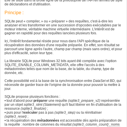
Elle se situe dans la droite ligne de la philosophie de l'API en termes de style
de déclarations et d'utilisation.
Principe :
SQLite peut « compiler, » ou « préparer » des requêtes, c'est-à-dire les
analyser et les transformer en une succession d'opcodes exécutables par le
moteur interne, véritable machine virtuelle intermédiaire. L'intérêt est de
gagner en rapidité pour des requêtes lancées plusieurs fois.
Ici, l'intérêt fondamental réside pour nous dans l'API spécifique de la
récupération des données d'une requête préparée. En effet, son résultat se
parcourt une ligne après l'autre, champ par champ (mais sans ordre), et pour
plus d'efficacité, selon leur type.
La librairie SQLite pour Windows 32 bits ayant été compilée avec l'option
SQLITE_ENABLE_COLUMN_METADATA, elle offre l'accès à des
métadonnées telles que nom de la base, de la table, du champ, type de
donnée, etc.
Cette possibilité est à la base de la synchronisation entre
DataSet
et BD, qui
nécessite de garder trace de l'origine de la donnée pour pouvoir la mettre à
jour.
SQLite propose plusieurs fonctions :
• tout d'abord pour
préparer
une requête
(sqlite3_prepare_v2)
représentée
par un objet
sqlite3_stmt (Statement)
qu'il faut libérer en fin d'utilisation de la
ressource
(sqlite3_finalize)
;
• puis pour l'
exécuter
pas à pas
(sqlite3_step)
ou la réinitialiser
(sqlite3_reset)
;
• la récupération des
métadonnées
est accessible dès après préparation de
la requête : nombre de colonnes du résultat
(sqlite3_column_count)
; noms