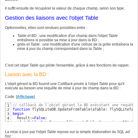
  Result:=-
1
;

64
    Error:=
nil
;

20
for
 i:=
0
to
 FColCount-
1
65
    FreeAndNil
(
FField
)
;

21
Il suffit ensuite de récupérer la valeur de chaque champ, selon son type.
do
begin
66
    PrevTable:=EmptyStr;

22
    FieldName:=SameLevelColName
(
aName, i
)
;

67
23
Gestion des liaisons avec l'objet Table
if
 FieldName=aName

68
if
 Assigned
(
FStatement
)
24
then
begin
69
then
begin
25
      Result:=i;

70
Optionnelles, elles sont rendues possibles entre :
if
 sqlite3_finalize
(
FStatement
)
=SQLITE_OK 
// libèr
26
      Break; 
// renvoie donc le premier nom qui correspo
71
then
 FStatement:=
nil
;

27
end
;

72
Table
et BD : une modification d'un champ dans l'objet
Table
end
;

28
end
73
entraînera si possible sa mise à jour dans la BD ;
29
end
;

74
grille et
Table
: une modification d'une cellule de la grille entraînera la
// préparation de la requête
30
75
mise à jour du champ correspondant dans la
Table
;
if
 aSQL>UseParamSQL

31
function
 TlySQLiteTable.getFieldByIndex
(
aCol, aRow: 
inte
76
then
 Requete:=aSQL

32
var
77
else
 Requete:=FParamSQL.Request;

33
  i: 
integer
78
34
begin
C'est cet objet
79
Table
qui pilote l'ensemble, grâce à des fonctions de rappel.
// précompilation
35
if
(
aCol<
0
)
or
(
aCol>FColCount-
1
)
or
(
aRow<
0
)
or
(
aRow
80
    ErrCode:=sqlite3_prepare_v2
(
DB, 
PChar
(
Requete
)
, Leng
36
then
 Result:=
nil
Liaison avec la BD :
81
37
else
begin
82
if
 ErrCode=SQLITE_OK

38
    i:=FColCount*aRow+aCol;

83
L'objet gérant la BD fournit une
CallBack
privée à l'objet
Table
pour qu'il
then
 Row:=
0
39
    Result:=TlyField
(
FFields
[
i
]
)
;

84
exécute au besoin une requête de mise à jour de champ dans la BD :
else
begin
// fin si erreur (dans ce cas, FStatement
40
end
85
      FLastErrorCode:=ErrCode;

41
end
;

86
Code: [
Affichage
]
      Error:=sqlite3_errmsg;

42
87
      FLastErrorMsg:=StrPas
(
Error
)
;

43
function
 TlySQLiteTable.getFieldByName
(
aName: 
string
; aR
88
// callback de l'objet gérant la BD exécutant une requête
1
      DoLog
(
'Error : '
+FLastErrorMsg+
#10
#13
+
' while prep
44
var
89
function
 TlySQLiteDB.UpdateFromTable
(
aTable: TlySQLiteTabl
2
      Exit;

45
  i: 
integer
90
begin
3
end
;

46
begin
91
  Result:=
False
;

4
47
  i:=getColByName
(
aName
)
;

92
if
(
aTable.DataBase<>
self
)
or
(
aTable.Connexion<>DB
)
the
5
//----------------------------------------
48
  Result:=getFieldByIndex
(
i, aRow
)
93
  Result:=Execute
(
aSQL
)
6
// exécution de la requête ligne par ligne
49
end
;

94
end
;
7
La mise à jour par l'objet
Table
repose sur la simple élaboration du SQL
ad
//----------------------------------------
50
95
hoc
:
    ErrCode:=sqlite3_step
(
FStatement
)
;

51