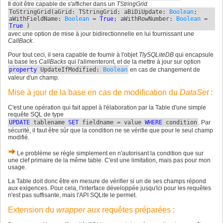
Il doit être capable de s'afficher dans un
TStringGrid
ToStringGrid
(
aGrid: TStringGrid; aBiDiUpdate:
Boolean
;
aWithFieldName:
Boolean
=
True
; aWithRowNumber:
Boolean
=
True
)
avec une option de mise à jour bidirectionnelle en lui fournissant une
CallBack
.
Pour tout ceci, il sera capable de fournir à l'objet
TlySQLiteDB
qui encapsule
la base les
CallBacks
qui l'alimenteront, et de la mettre à jour sur option
property
UpdateIfModified:
Boolean
en cas de changement de
valeur d'un champ.
Mise à jour de la base en cas de modification du
DataSet
:
C'est une opération qui fait appel à l'élaboration par la Table d'une simple
requête SQL de type
UPDATE
tablename
SET
fieldname = value
WHERE
condition
. Par
sécurité, il faut être sûr que la condition ne se vérifie que pour le seul champ
modifié.
Le problème se règle simplement en n'autorisant la condition que sur
une clef primaire de la même table. C'est une limitation, mais pas pour mon
usage.
La Table doit donc être en mesure de vérifier si un de ses champs répond
aux exigences. Pour cela, l'interface développée jusqu'ici pour les requêtes
n'est pas suffisante, mais l'API SQLite le permet.
Extension du
wrapper
aux requêtes préparées :