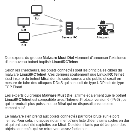
Des experts du groupe
Malware Must Die!
viennent d'annoncer l'existence
d'un nouveau botnet baptisé
Linux/IRCTelnet
.
Selon les chercheurs, les objets connectés sont les principales cibles du
malware
Linux/IRCTelnet
. Ces derniers soutiennent que
Linux/IRCTelnet
s'est inspiré du botnet
Mirai
dont le code source a été publié et serait en
mesure de faire des attaques DDoS qui sont soit de type UDP soit de type
TCP Flood.
Les experts du groupe
Malware Must Die!
affirme également que le botnet
Linux/IRCTelnet
est compatible avec l'Internet Protocol version 6 (IPv6) ; ce
qui le rendrait plus puissant que
Mirai
qui ne disposait pas de cette
compatibilité.
Le malware s'en prend aux objets connectés par force brute sur le port
Telnet. Pour cela, il dispose notamment d'une liste d'identifiants codés en dur
et qui ont aussi été exploités par Mirai. Des identifiants par défaut pour des
objets connectés qui se retrouvent assez facilement.