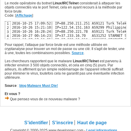
Le mode opératoire du botnet
Linux/IRCTelnet
consisterait à attaquer les
objets connectés via le port Telnet, cela en ayant recours à la méthode par
force brute.
Code: [
Affichage
]
2016-10-25 17:09:52| IP=88.250.211.251 AS9121 Turk Telekom
1
2016-10-26 15:21:10| IP=122.54.151.163 AS9299 Philippine L
2
2016-10-26 16:28:24| IP=88.250.221.78  AS9121 Turk Telekom
3
2016-10-27 00:14:23| IP=37.233.16.70   AS31252 STARNET S.R
4
2016-10-27 17:16:05| IP=37.233.19.216  AS31252 STARNET S.R
5
[additional/new↓]

6
Pour rappel, l'attaque par force brute est une méthode utilisée en
2016-10-29 14:28:21 IP=88.244.55.193   AS9121 Turk Telekom
7
cryptanalyse pour trouver un mot de passe ou une clé. Il s'agit de tester, une
2016-10-29 22:11:38 IP=88.226.164.201  AS9121 Turk Telekom
8
à une, toutes les combinaisons possibles.
Source
.
Les chercheurs rapportent que le malware
Linux/IRCTelnet
est parvenu à
infecter environ 3 500 objets connectés, et cela en cinq (5) jours. Par
ailleurs, ils affirment qu'un simple redémarrage de l'appareil infecté suffirait
pour éliminer le virus, toutefois cela ne garantit pas une éventuelle infection
ultérieure.
Source
:
blog Malware Must Die!
Et vous ?
Que pensez-vous de ce nouveau malware ?
S'identifier
S'inscrire
Haut de page
Copyright © 2000-2025 www.developpez.com -
Legal informations