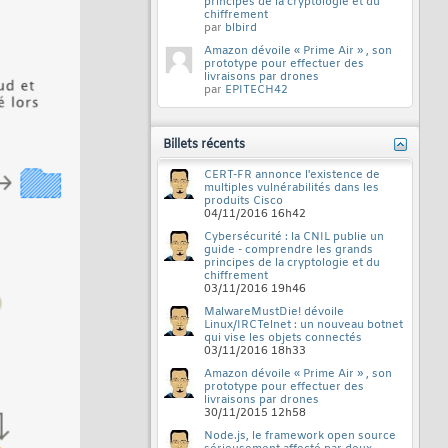
principes de la cryptologie et du
chiffrement
par
blbird
Amazon dévoile « Prime Air » , son
prototype pour effectuer des
livraisons par drones
par
EPITECH42
Billets récents
CERT-FR annonce l'existence de
multiples vulnérabilités dans les
produits Cisco
04/11/2016
16h42
Cybersécurité : la CNIL publie un
guide - comprendre les grands
principes de la cryptologie et du
chiffrement
03/11/2016
19h46
MalwareMustDie! dévoile
Linux/IRCTelnet : un nouveau botnet
qui vise les objets connectés
03/11/2016
18h33
Amazon dévoile « Prime Air » , son
prototype pour effectuer des
livraisons par drones
30/11/2015
12h58
Node.js, le framework open source