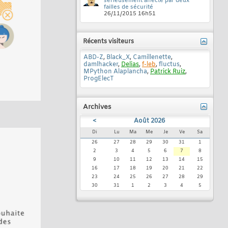
sérieusement affecté par deux
failles de sécurité
26/11/2015
16h51
Récents visiteurs
ABD-Z
,
Black_X
,
Camillenette
,
damlhacker
,
Delias
,
f-leb
,
fluctus
,
MPython Alaplancha
,
Patrick Ruiz
,
ProgElecT
Archives
<
Août 2026
Di
Lu
Ma
Me
Je
Ve
Sa
26
27
28
29
30
31
1
2
3
4
5
6
7
8
9
10
11
12
13
14
15
16
17
18
19
20
21
22
23
24
25
26
27
28
29
30
31
1
2
3
4
5