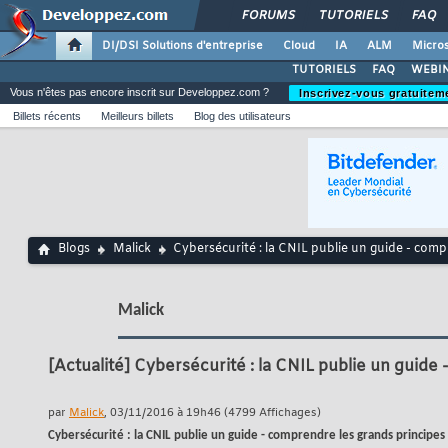
FORUMS
TUTORIELS
FAQ
DI/DSI Solutions d'entreprise
Cloud
IA
ALM
Micros
TUTORIELS
FAQ
WEBIN
Vous n'êtes pas encore inscrit sur Developpez.com ?
Inscrivez-vous gratuitem
Billets récents
Meilleurs billets
Blog des utilisateurs
Blogs
Malick
Cybersécurité : la CNIL publie un guide - comp
Malick
[Actualité]
Cybersécurité : la CNIL publie un guide 
par
Malick
, 03/11/2016 à 19h46 (4799 Affichages)
Cybersécurité : la CNIL publie un guide - comprendre les grands principes