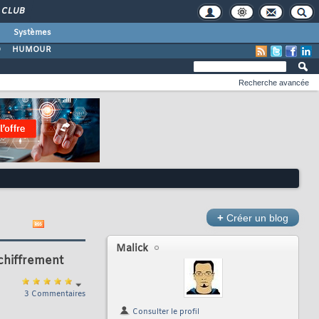
CLUB
Systèmes
O
HUMOUR
Recherche avancée
+
Créer un blog
Malick
 chiffrement
3 Commentaires
Consulter le profil