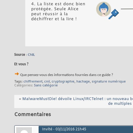
Source
:
CNIL
Et vous ?
Que pensez-vous des informations fournies dans ce guide ?
Tags:
chiffrement
,
cnil
,
cryptographie
,
hachage
,
signature numérique
Catégories
Sans catégorie
«
MalwareMustDie! dévoile Linux/IRCTelnet : un nouveau bo
de multiples 
Commentaires
Invité
-
03/11/2016
21h45