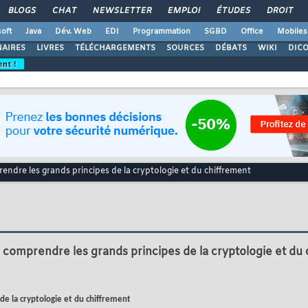
BLOGS
CHAT
NEWSLETTER
EMPLOI
ÉTUDES
DROIT
oft
Java
Dév. Web
EDI
Programmation
SGBD
Office
Mobiles
AIRES
LIVRES
TÉLÉCHARGEMENTS
SOURCES
DÉBATS
WIKI
DIC
ent !
rendre les grands principes de la cryptologie et du chiffrement
- comprendre les grands principes de la cryptologie et du
 de la cryptologie et du chiffrement