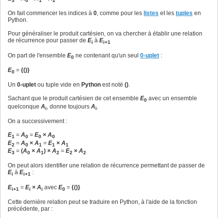
3
0
1
2
On fait commencer les indices à
0
, comme pour les
listes
et les
tuples
en
Python.
Pour généraliser le produit cartésien, on va chercher à établir une relation
de récurrence pour passer de
E
à
E
i
i+1
On part de l'ensemble
E
ne contenant qu'un seul
0-uplet
:
0
E
=
{()}
0
Un
0-uplet
ou tuple vide en
Python
est noté
()
.
Sachant que le produit cartésien de cet ensemble
E
avec un ensemble
0
quelconque
A
, donne toujours
A
.
i
i
On a successivement :
E
=
A
=
E
×
A
1
0
0
0
E
=
A
×
A
=
E
×
A
2
0
1
1
1
E
=
(
A
×
A
) ×
A
=
E
×
A
3
0
1
2
2
2
On peut alors identifier une relation de récurrence permettant de passer de
E
à
E
:
i
i+1
E
=
E
×
A
avec
E
=
{()}
i+1
i
i
0
Cette dernière relation peut se traduire en Python, à l'aide de la fonction
précédente, par :