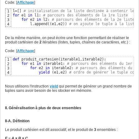
Code: [
Affichage
]
l=
[
]
# initialisation de la liste destinée à contenir le r
1
for
 e1 
in
 l1: 
# parcours des éléments de la 1re liste
2
for
 e2 
in
 l2: 
# parcours des éléments de la 2e liste
3
	l.append
(
(
e1,e2
)
)
# on ajoute le tuple à la liste
4
De la même manière, on peut écrire une fonction permettant de réaliser le
produit cartésien de
2
itérables (listes, tuples, chaînes de caractères, etc.) :
Code: [
Affichage
]
def
 produit_cartesien
(
iterable1,iterable2
)
:

1
for
 e1 
in
 iterable1: 
# parcours des éléments du 1er it
2
for
 e2 
in
 iterable2: 
# parcours des éléments du 2e
3
yield
(
e1,e2
)
# ordre de générer le tuple comp
4
Nous utilisons l'instruction
yield
qui permet de générer un grand nombre de
tuples sans avoir besoin de les stocker en mémoire.
II. Généralisation à plus de deux ensembles
II-A. Définition
Le produit cartésien est dit associatif, et le produit de
3
ensembles :
E
=
A
×
B
×
C