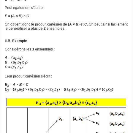
Peut également s'écrire :
E
=
(
A
×
B
) ×
C
On obtient donc le produit cartésien de
(
A
×
B
)
et
C
. On peut ainsi facilement
le généraliser à plus de
2
ensembles.
II-B. Exemple
Considérons les
3
ensembles :
A
=
{a
,a
}
1
2
B
=
{b
,b
,b
}
1
2
3
C
=
{c
,c
}
1
2
Leur produit cartésien s'écrit :
E
=
A
×
B
×
C
3
E
=
{a
,a
}
×
{b
,b
,b
}
×
{c
,c
}
=
({a
,a
}
×
{b
,b
,b
})
×
{c
,c
}
3
1
2
1
2
3
1
2
1
2
1
2
3
1
2