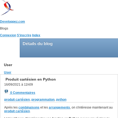
Developpez.com
Blogs
Connexion
S'inscrire
Index
Détails du blog
User
User
Produit cartésien en Python
16/09/2021 à 11h09
0 Commentaires
produit cartésien
,
programmation
,
python
Après les
combinaisons
et les
arrangements
, on s'intéresse maintenant au
produit cartésien
.