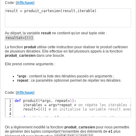
Code: [
Affichage
]
result = produit_cartesien
(
result,iterable
)
Au départ, la variable
result
ne contient qu'un seul tuple vide :
resultat=[()]
.
La fonction
produit
utilise cette instruction pour réaliser le produit cartésien
de plusieurs itérables. Elle effectue en fait plusieurs appels à la fonction
produit_cartesien
dans une boucle.
Elle prend comme arguments :
*args
: contient la liste des itérables passés en arguments ;
repeat
: ce paramètre optionnel permet de répéter les itérables.
Code: [
Affichage
]
def
 produit
(
*args, repeat=
1
)
:

1
    iterables = args*repeat 
# on répète les itérables : (
2
    result=
[
(
)
]
# on initialise la variable result avec u
3
4
for
 it 
in
 iterables: 
# parcours des itérables
5
        result = produit_cartesien
(
result,it
)
# produit c
6
7
On a légèrement modifié la fonction
produit_cartesien
pour nous permettre
return
 result 
# on renvoi le résultat du produit des 
8
de générer des tuples comportant l'ensemble des éléments de
e1
plus
9