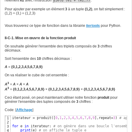
l'élément
e2
avec l'instruction
yield (e1 + (e2,))
.
def
 produit_cartesien
(
iterable1,iterable2
)
:

10
for
 e1 
in
 iterable1: 
# parcours des éléments du 1er i
11
Pour ajouter par exemple un élément
3
à un tuple
(1,2)
, on fait simplement :
for
 e2 
in
 iterable2: 
# parcours des éléments du 2
12
(1,2) + (3,) = (1,2,3)
yield
(
e1 + 
(
e2,
)
)
# ordre de générer le tupl
13
Vous trouverez ce type de fonction dans la librairie
itertools
pour Python.
II-C-1. Mise en œuvre de la fonction produit
On souhaite générer l'ensemble des triplets composés de
3
chiffres
décimaux.
Soit l'ensemble des
10
chiffres décimaux :
A
=
{0,1,2,3,4,5,6,7,8,9}
On va réaliser le cube de cet ensemble :
3
A
=
A
×
A
×
A
3
A
=
{0,1,2,3,4,5,6,7,8,9}
×
{0,1,2,3,4,5,6,7,8,9}
×
{0,1,2,3,4,5,6,7,8,9}
Ceci étant posé, on peut maintenant utiliser notre fonction
produit
pour
générer l'ensemble des tuples composés de
3
chiffres :
Code: [
Affichage
]
iterateur = produit
(
[
0
,
1
,
2
,
3
,
4
,
5
,
6
,
7
,
8
,
9
]
,repeat=
3
)
# appe
1
2
for
 e 
in
 iterateur: 
# on génère dans une boucle l'ensemble
3
print
(
e
)
# on affiche le tuple e
4