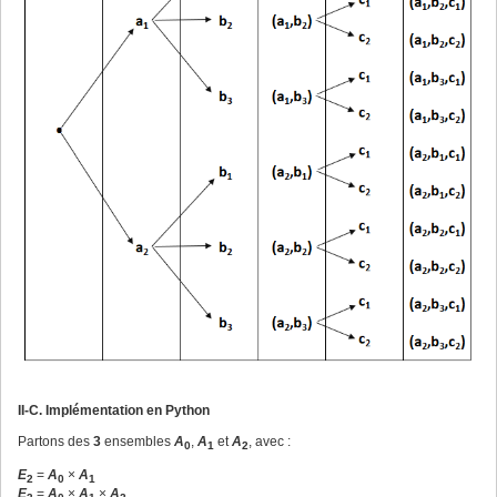
II-C. Implémentation en Python
Partons des
3
ensembles
A
,
A
et
A
, avec :
0
1
2
E
=
A
×
A
2
0
1
E
=
A
×
A
×
A