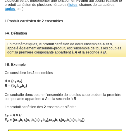
L'objectif sera d'implémenter une fonction en
Python
qui pourra réaliser le
produit cartésien de plusieurs itérables (
listes
, chaînes de caractères,
tuples
, etc.).
I. Produit cartésien de
2
ensembles
I-A. Définition
En mathématiques, le produit cartésien de deux ensembles
A
et
B
,
appelé également ensemble-produit, est l'ensemble de tous les couples
dont la première composante appartient à
A
et la seconde à
B
.
I-B. Exemple
On considère les
2
ensembles :
A
=
{a
,a
}
1
2
B
=
{b
,b
,b
}
1
2
3
On souhaite donc obtenir l'ensemble de tous les couples dont la première
composante appartient à
A
et la seconde à
B
.
Le produit cartésien des
2
ensembles s'écrit :
E
=
A
×
B
2
E
=
{(a
,b
),(a
,b
),(a
,b
),(a
,b
),(a
,b
),(a
,b
)}
2
1
1
1
2
1
3
2
1
2
2
2
3