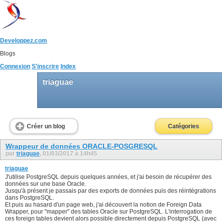
Developpez.com
Blogs
Connexion
S'inscrire
Index
triaguae
Créer un blog
Catégories
Wrappeur de données ORACLE-POSGRESQL
par
triaguae
, 01/03/2017 à 14h45
triaguae
J'utilise PostgreSQL depuis quelques années, et j'ai besoin de récupérer des
données sur une base Oracle.
Jusqu'à présent je passais par des exports de données puis des réintégrations
dans PostgreSQL.
Et puis au hasard d'un page web, j'ai découvert la notion de Foreign Data
Wrapper, pour "mapper" des tables Oracle sur PostgreSQL. L'interrogation de
ces foreign tables devient alors possible directement depuis PostgreSQL (avec