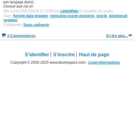
son langage donc).
J'avoue que j'ai un
Mis à jour 29/07/2018 à 17h59 par
LittleWhite
(Coloration du code)
Tags:
foreign data wrapper
,
migration oracle-postgres
,
oracle
,
postgresql
,
wrapper
Catégories:
Sans catégorie
3 Commentaires
En lire plus...
S'identifier
S'inscrire
Haut de page
Copyright © 2000-2025 www.developpez.com -
Legal informations