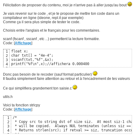
Félicitation de proposer du contenu, moi je n'arrive pas à aller jusqu'au bout
Je vais revenir sur le code , et je te propose de mettre ton code dans un
compilateur en ligne (ideone, repl.it par exemple)
Comme ça il sera plus simple de tester le code.
Choisis entre l'anglais et le français pour les commentaires.
scanf (fscanf , sscanf , etc ...) permettent la lecture formatée.
Code: [
Affichage
]
float x;

1
char txt[] = "4e-4";

2
sscanf(txt,"%f",&x);

3
printf("%f\n",x);//affichera 0.000400
4
5
Donc pas besoin de le recoder (sauf format particulier)
Il faudra simplement faire attention au retour et à l'encadrement de tes valeurs
Ce qui simplifiera grandement ton saisie.c
utils.h
Voici ta fonction strlcpy
Code: [
Affichage
]
/*

1
 * Copy src to string dst of size siz.  At most siz-1 char
2
 * will be copied.  Always NUL terminates (unless siz == 0
3
 * Returns strlen(src); if retval >= siz, truncation occur
4
 */

5