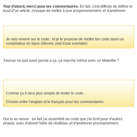
Tout d'abord, merci pour tes commentaires.
En fait, c'est difficile de définir le
bout d"un article. j'essaye de mettre à jour progressivement, et d'améliorer.
Je vais revenir sur le code , et je te propose de mettre ton code dans un
compilateur en ligne (ideone, repl.it par exemple)
J'avoue ne pas avoir pensé à ça. ça marche même avec un Makefile ?
Comme ça il sera plus simple de tester le code.
Choisis entre l'anglais et le français pour les commentaires.
Oui tu as raison : en fait j'ai assemblé du code que j'ai écrit pour d'autres
projets, avec d'abord l'idée de réutiliser, et d'améliorer prochainement.