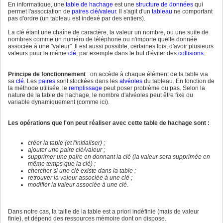
En informatique, une
table de hachage
est une
structure de données
qui
permet l'association de
paires clé/valeur
. Il s'agit d'un
tableau
ne comportant
pas d'ordre (un tableau est indexé par des entiers).
La clé étant une chaîne de caractère, la valeur un nombre, ou une suite de
nombres comme un numéro de téléphone ou n'importe quelle donnée
associée à une "valeur". Il est aussi possible, certaines fois, d'avoir plusieurs
valeurs pour la même
clé
, par exemple dans le but d'éviter des
collisions
.
Principe de fonctionnement
: on accède à chaque élément de la table via
sa
clé
. Les
paires
sont stockées dans les
alvéoles
du tableau. En fonction de
la méthode utilisée, le
remplissage
peut poser problème ou pas. Selon la
nature de la table de hachage, le nombre d'alvéoles peut être fixe ou
variable dynamiquement (comme ici).
Les opérations que l'on peut réaliser avec cette table de hachage sont :
créer la table (et l'initialiser) ;
ajouter une paire clé/valeur ;
supprimer une paire en donnant la clé (la valeur sera supprimée en
même temps que la clé) ;
chercher si une clé existe dans la table ;
retrouver la valeur associée à une clé ;
modifier la valeur associée à une clé.
Dans notre cas, la taille de la table est a priori indéfinie (mais de valeur
finie), et dépend des ressources mémoire dont on dispose.