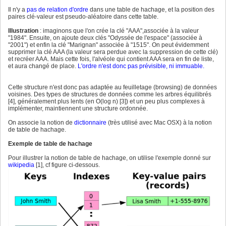
Il n'y a
pas de relation d'ordre
dans une table de hachage, et la position des
paires clé-valeur est pseudo-aléatoire dans cette table.
Illustration
: imaginons que l'on crée la clé "AAA",associée à la valeur
"1984". Ensuite, on ajoute deux clés "Odyssée de l'espace" (associée à
"2001") et enfin la clé "Marignan" associée à "1515". On peut évidemment
supprimer la clé AAA (la valeur sera perdue avec la suppression de cette clé)
et recréer AAA. Mais cette fois, l'alvéole qui contient AAA sera en fin de liste,
et aura changé de place.
L'ordre n'est donc pas prévisible, ni immuable.
Cette structure n'est donc pas adaptée au feuilletage (browsing) de données
voisines. Des types de structures de données comme les arbres équilibrés
[4], généralement plus lents (en O(log n) [3]) et un peu plus complexes à
implémenter, maintiennent une structure ordonnée.
On associe la notion de
dictionnaire
(très utilisé avec Mac OSX) à la notion
de table de hachage.
Exemple de table de hachage
Pour illustrer la notion de table de hachage, on utilise l'exemple donné sur
wikipedia
[1], cf figure ci-dessous.