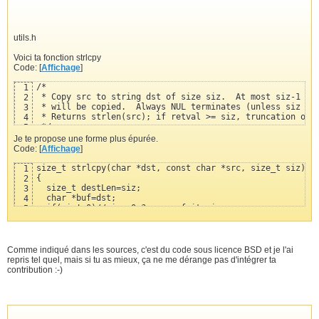
utils.h
Voici ta fonction strlcpy
Code: [
Affichage
]
/*

1
 * Copy src to string dst of size siz.  At most siz-1 cha
2
 * will be copied.  Always NUL terminates (unless siz == 
3
 * Returns strlen(src); if retval >= siz, truncation occu
4
 */

5
size_t strlcpy(char *dst, const char *src, size_t siz)

6
Je te propose une forme plus épurée.
{

7
Code: [
Affichage
]
        char *d = dst;

8
        const char *s = src;

9
size_t strlcpy(char *dst, const char *src, size_t siz)

1
        size_t n = siz;

10
{

2
11
  size_t destLen=siz;

3
        /* Copy as many bytes as will fit */

12
  char *buf=dst;

4
        if (n != 0 && --n != 0) {

13
  if(siz!=0)//siz==0 ? on ne fait rien

5
                do {

14
  {

6
                        if ((*d++ = *s++) == 0)

15
    while(*src!='\0' && --siz > 0)//for(;*src!='\0' && --
7
                                break;

16
    {

8
                } while (--n != 0);

17
      *dst=*src;

9
Comme indiqué dans les sources, c'est du code sous licence BSD et je l'ai
        }

18
      dst++;

10
repris tel quel, mais si tu as mieux, ça ne me dérange pas d'intégrer ta
19
      src++;

11
contribution :-)
        /* Not enough room in dst, add NUL and traverse r
20
    }

12
        if (n == 0) {

21
    *dst = '\0';

13
                if (siz != 0)

22
    destLen=destLen-siz;

14
                        *d = '\0';                /* NUL-
23
    //-1 à cause de la troncature.

15
                while (*s++)

24
    if(siz==0)destLen--;

16