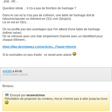
, pop , etc ...
Question idiote ... il n'y a pas de fonction de hashage ?
Dans le cas où tu n'as pas de collision, une table de hashage doit te
retourner/ajouter un élément en O(1) voir O(log(n)).
Là on est en O(n)...
On ne profite pas des avantages que l'on attend d'une table de hashage
(même naïve).
On se retrouve avec une liste simplement chainée avec un identifiant pour
chaque élément...
https://jipe.developpez.com/articles.../?page=theorie
Si tu souhaites un peu d'aide , ce serait avec plaisir
ericb2
a écrit:
27/07/2020
22h18
Bonjour,
Envoyé par
neuneutrinos
Félicitation de proposer du contenu, moi je n'arrive pas à aller jusqu'au bout