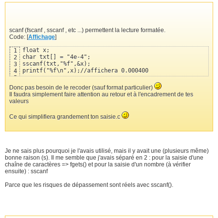
scanf (fscanf , sscanf , etc ...) permettent la lecture formatée.
Code: [
Affichage
]
float x;

1
char txt[] = "4e-4";

2
sscanf(txt,"%f",&x);

3
printf("%f\n",x);//affichera 0.000400
4
5
Donc pas besoin de le recoder (sauf format particulier)
Il faudra simplement faire attention au retour et à l'encadrement de tes
valeurs
Ce qui simplifiera grandement ton saisie.c
Je ne sais plus pourquoi je l'avais utilisé, mais il y avait une (plusieurs même)
bonne raison (s). Il me semble que j'avais séparé en 2 : pour la saisie d'une
chaîne de caractères => fgets() et pour la saisie d'un nombre (à vérifier
ensuite) : sscanf
Parce que les risques de dépassement sont réels avec sscanf().