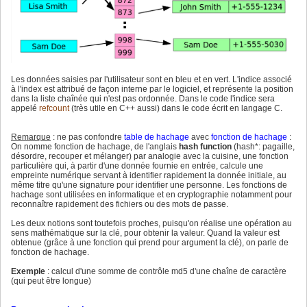
Les données saisies par l'utilisateur sont en bleu et en vert. L'indice associé
à l'index est attribué de façon interne par le logiciel, et représente la position
dans la liste chaînée qui n'est pas ordonnée. Dans le code l'indice sera
appelé
refcount
(très utile en C++ aussi) dans le code écrit en langage C.
Remarque
: ne pas confondre
table de hachage
avec
fonction de hachage
:
On nomme fonction de hachage, de l'anglais
hash function
(hash*: pagaille,
désordre, recouper et mélanger) par analogie avec la cuisine, une fonction
particulière qui, à partir d'une donnée fournie en entrée, calcule une
empreinte numérique servant à identifier rapidement la donnée initiale, au
même titre qu'une signature pour identifier une personne. Les fonctions de
hachage sont utilisées en informatique et en cryptographie notamment pour
reconnaître rapidement des fichiers ou des mots de passe.
Les deux notions sont toutefois proches, puisqu'on réalise une opération au
sens mathématique sur la clé, pour obtenir la valeur. Quand la valeur est
obtenue (grâce à une fonction qui prend pour argument la clé), on parle de
fonction de hachage.
Exemple
: calcul d'une somme de contrôle md5 d'une chaîne de caractère
(qui peut être longue)