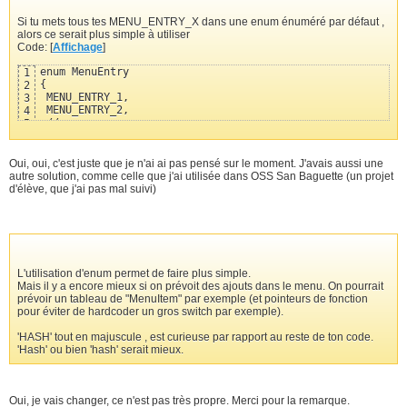
                        ;

25
17
Si tu mets tous tes MENU_ENTRY_X dans une enum énuméré par défaut ,
        }

26
  }

18
alors ce serait plus simple à utiliser
27
  return destLen;

19
Code: [
        return(s - src - 1);        /* count does not inc
Affichage
]
28
}
20
}
29
21
enum MenuEntry

1
30
{

2
 MENU_ENTRY_1,

3
 MENU_ENTRY_2,

4
 //...

5
 MENU_ENTRY_NB

6
};

7
//MENU_ENTRY_NB correspondra au nombre de MENU_ENTRY , si
8
Oui, oui, c'est juste que je n'ai ai pas pensé sur le moment. J'avais aussi une
9
autre solution, comme celle que j'ai utilisée dans OSS San Baguette (un projet
d'élève, que j'ai pas mal suivi)
L'utilisation d'enum permet de faire plus simple.
Mais il y a encore mieux si on prévoit des ajouts dans le menu. On pourrait
prévoir un tableau de "MenuItem" par exemple (et pointeurs de fonction
pour éviter de hardcoder un gros switch par exemple).
'HASH' tout en majuscule , est curieuse par rapport au reste de ton code.
'Hash' ou bien 'hash' serait mieux.
Oui, je vais changer, ce n'est pas très propre. Merci pour la remarque.