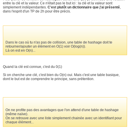
entre la clé et la valeur. Ce n'était pas le but ici : la clé et la valeur sont
simplement indépendantes.
C'est plutôt un dictionnaire que j'ai présenté
,
dans l'esprit d'un TP de 2h pour être précis.
Dans le cas où tu n'as pas de collision, une table de hashage doit te
retourner/ajouter un élément en O(1) voir O(log(n)).
Là on est en O(n)...
Quand la clé est connue, c'est du 0(1)
Si on cherche une clé, c'est bien du O(n) oui. Mais c'est une table basique,
dont le but est de comprendre le principe, sans prétention.
On ne profite pas des avantages que l'on attend d'une table de hashage
(même naïve).
On se retrouve avec une liste simplement chainée avec un identifiant pour
chaque élément...