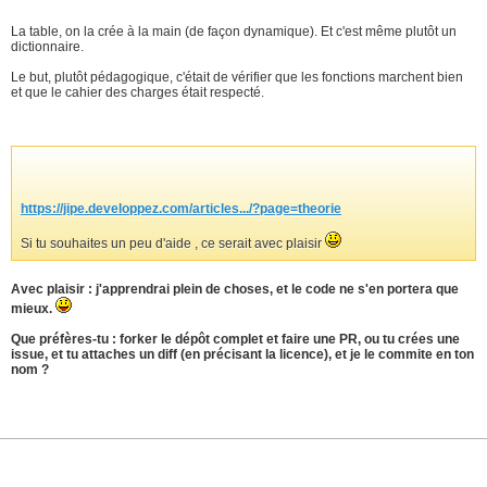
La table, on la crée à la main (de façon dynamique). Et c'est même plutôt un
dictionnaire.
Le but, plutôt pédagogique, c'était de vérifier que les fonctions marchent bien
et que le cahier des charges était respecté.
https://jipe.developpez.com/articles.../?page=theorie
Si tu souhaites un peu d'aide , ce serait avec plaisir
Avec plaisir : j'apprendrai plein de choses, et le code ne s'en portera que
mieux.
Que préfères-tu : forker le dépôt complet et faire une PR, ou tu crées une
issue, et tu attaches un diff (en précisant la licence), et je le commite en ton
nom ?