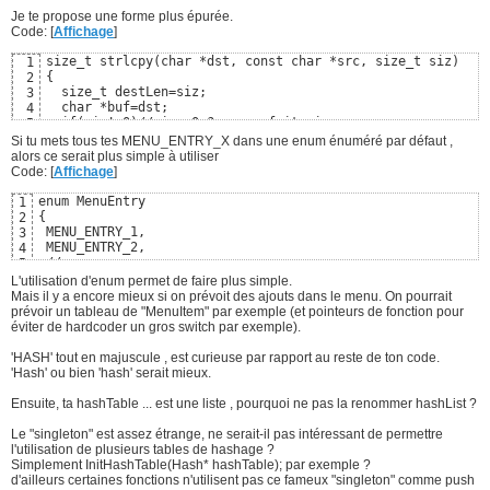
size_t strlcpy(char *dst, const char *src, size_t siz)

6
Je te propose une forme plus épurée.
{

7
Code: [
Affichage
]
        char *d = dst;

8
        const char *s = src;

9
size_t strlcpy(char *dst, const char *src, size_t siz)

1
        size_t n = siz;

10
{

2
11
  size_t destLen=siz;

3
        /* Copy as many bytes as will fit */

12
  char *buf=dst;

4
        if (n != 0 && --n != 0) {

13
  if(siz!=0)//siz==0 ? on ne fait rien

5
                do {

14
  {

6
Si tu mets tous tes MENU_ENTRY_X dans une enum énuméré par défaut ,
                        if ((*d++ = *s++) == 0)

15
    while(*src!='\0' && --siz > 0)//for(;*src!='\0' && --s
7
alors ce serait plus simple à utiliser
                                break;

16
    {

8
Code: [
Affichage
]
                } while (--n != 0);

17
      *dst=*src;

9
        }

18
      dst++;

10
enum MenuEntry

1
19
      src++;

11
{

2
        /* Not enough room in dst, add NUL and traverse re
20
    }

12
 MENU_ENTRY_1,

3
        if (n == 0) {

21
    *dst = '\0';

13
 MENU_ENTRY_2,

4
                if (siz != 0)

22
    destLen=destLen-siz;

14
 //...

5
                        *d = '\0';                /* NUL-t
23
    //-1 à cause de la troncature.

15
 MENU_ENTRY_NB

6
L'utilisation d'enum permet de faire plus simple.
                while (*s++)

24
    if(siz==0)destLen--;

16
};

7
Mais il y a encore mieux si on prévoit des ajouts dans le menu. On pourrait
                        ;

25
17
//MENU_ENTRY_NB correspondra au nombre de MENU_ENTRY , si j
8
prévoir un tableau de "MenuItem" par exemple (et pointeurs de fonction pour
        }

26
  }

18
9
éviter de hardcoder un gros switch par exemple).
27
  return destLen;

19
        return(s - src - 1);        /* count does not incl
28
}
20
'HASH' tout en majuscule , est curieuse par rapport au reste de ton code.
}
29
21
'Hash' ou bien 'hash' serait mieux.
30
Ensuite, ta hashTable ... est une liste , pourquoi ne pas la renommer hashList ?
Le "singleton" est assez étrange, ne serait-il pas intéressant de permettre
l'utilisation de plusieurs tables de hashage ?
Simplement InitHashTable(Hash* hashTable); par exemple ?
d'ailleurs certaines fonctions n'utilisent pas ce fameux "singleton" comme push