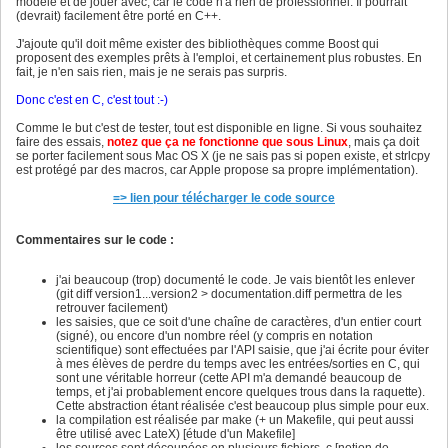
modèle et de jouer avec, car le code n'a rien de professionnel. Il pourrait
(devrait) facilement être porté en C++.
J'ajoute qu'il doit même exister des bibliothèques comme Boost qui
proposent des exemples prêts à l'emploi, et certainement plus robustes. En
fait, je n'en sais rien, mais je ne serais pas surpris.
Donc c'est en C, c'est tout :-)
Comme le but c'est de tester, tout est disponible en ligne. Si vous souhaitez
faire des essais,
notez que ça ne fonctionne que sous Linux
, mais ça doit
se porter facilement sous Mac OS X (je ne sais pas si popen existe, et strlcpy
est protégé par des macros, car Apple propose sa propre implémentation).
=> lien pour télécharger le code source
Commentaires sur le code :
j'ai beaucoup (trop) documenté le code. Je vais bientôt les enlever
(git diff version1...version2 > documentation.diff permettra de les
retrouver facilement)
les saisies, que ce soit d'une chaîne de caractères, d'un entier court
(signé), ou encore d'un nombre réel (y compris en notation
scientifique) sont effectuées par l'API saisie, que j'ai écrite pour éviter
à mes élèves de perdre du temps avec les entrées/sorties en C, qui
sont une véritable horreur (cette API m'a demandé beaucoup de
temps, et j'ai probablement encore quelques trous dans la raquette).
Cette abstraction étant réalisée c'est beaucoup plus simple pour eux.
la compilation est réalisée par make (+ un Makefile, qui peut aussi
être utilisé avec LateX) [étude d'un Makefile]
les sources sont découpées en plusieurs fichiers .c [notion de