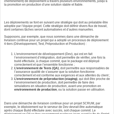
cheminement) de déploiement à travers plusieurs environnements, jusqu’à
la promotion en production d’une solution stable et fiable.
Les déploiements se font en suivant une stratégie qui doit au préalable être
adoptée par l’équipe projet. Cette stratégie doit définir divers flux de travail,
dont certaines tâches seront automatisées et d’autres manuelles.
Supposons, par exemple, que nous sommes dans une démarche de
livraison continue pour un projet qui a adopté un processus de déploiement
4-tiers (Développement, Test, Préproduction et Production) :
L'environnement de développement (Dev), qui est en fait
l’environnement d’intégration, doit permettre de vérifier, une fois la
build effectuée, à chaque commit, que le package est déployé
correctement et que l’ensemble fonctionne ;
L’environnement de Tests (QA)
, doit permettre aux responsables de
l’assurance qualité de s’assurer que la solution fonctionne
correctement et est conforme aux exigences et aux attentes du client ;
L’environnement de préproduction (staging)
, qui doit être proche de
l’environnement de production, doit permettre de faire des
simulations en situation de production, avant une promotion en
environnement de production
, ou la solution passe en utilisation.
Dans une démarche de livraison continue pour un projet SCRUM, par
exemple, le déploiement sur le serveur de Dev devrait être automatique
après chaque Build effectuée avec succès, soit chaque commit. Le
déploiement en QA se fera couramment quelques jours avant la fin du Sprint,